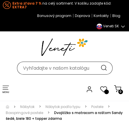
Extra zľava 7 %
na celý sortiment. V košíku zadajte kód:
EXTRA7
|
|
|
Bonusový program
Doprava
Kontakty
Blog
Veneti SK
Toggle navigation
0
Nábytok
Nábytok podľa typu
Postele
Boxspringové postele
Dvojlôžko s matracom a roštom Sandy
šedé, biele 180 + topper zdarma