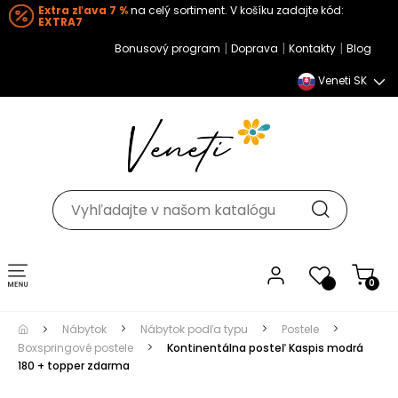
Extra zľava 7 %
na celý sortiment. V košíku zadajte kód:
EXTRA7
|
|
|
Bonusový program
Doprava
Kontakty
Blog
Veneti SK
Toggle navigation
0
Nábytok
Nábytok podľa typu
Postele
Boxspringové postele
Kontinentálna posteľ Kaspis modrá
180 + topper zdarma