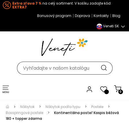
Extra zľava 7 %
na celý sortiment. V košíku zadajte kód:
EXTRA7
|
|
|
Bonusový program
Doprava
Kontakty
Blog
Veneti SK
Toggle navigation
0
Nábytok
Nábytok podľa typu
Postele
Boxspringové postele
Kontinentálna posteľ Kaspis béžová
180 + topper zdarma