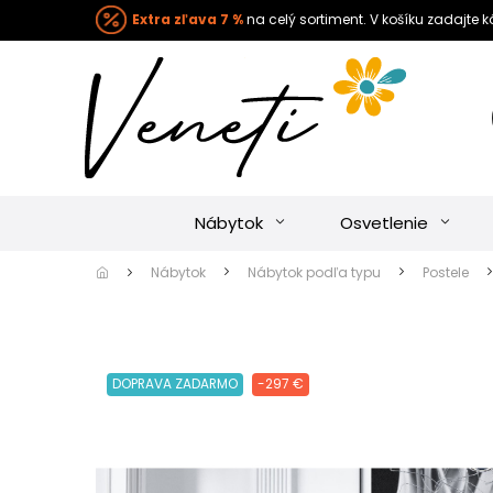
Extra zľava 7 %
na celý sortiment. V košíku zadajte 
Nábytok
Osvetlenie
Nábytok
Nábytok podľa typu
Postele
DOPRAVA ZADARMO
-297 €