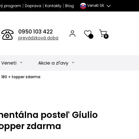
|
|
|
Veneti SK
vý program
Doprava
Kontakty
Blog
0950 103 422
0
prevádzková doba
 Veneti
Akcie a zľavy
á 180 + topper zdarma
nentálna posteľ Giulio
 topper zdarma