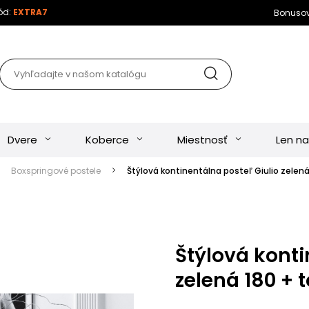
kód:
EXTRA7
Bonuso
Dvere
Koberce
Miestnosť
Len na
Boxspringové postele
Štýlová kontinentálna posteľ Giulio zelen
Štýlová konti
zelená 180 +