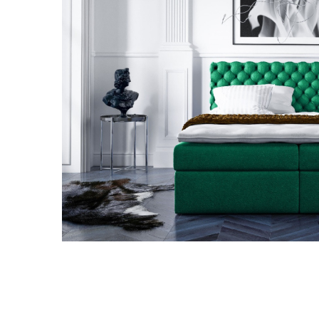
Lepšia
Tento web ukladá v súlade so zákonmi na vaše zariadenie súbory
pre ďalšie používanie webu a taktiež pre využitie, odovz