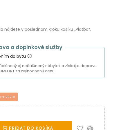
 nájdete v poslednom kroku košíku „Platba“.
ava a doplnkové služby
ením do bytu
čalúnený aj nečalúnený nábytok a získajte dopravu
OMFORT za zvýhodnenú cenu.
úkromia
ITE 297 €
ám a tiež na analytické účely. Odsúhlaste prosím ich nastavenia
ach vrátane ďalších webov. Viac o cookies.
Viac o cookies.
PRIDAŤ DO KOŠÍKA