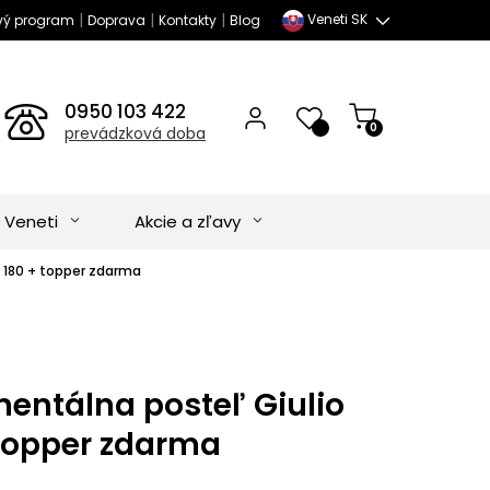
|
|
|
Veneti SK
vý program
Doprava
Kontakty
Blog
0950 103 422
0
prevádzková doba
 Veneti
Akcie a zľavy
á 180 + topper zdarma
nentálna posteľ Giulio
 topper zdarma