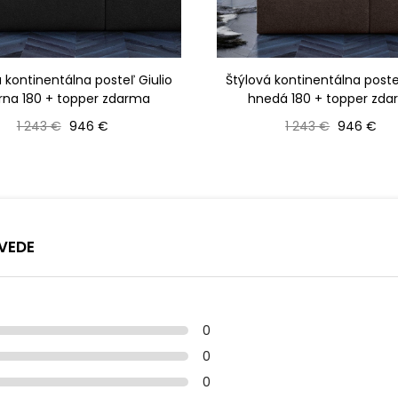
 kontinentálna posteľ Giulio
Štýlová kontinentálna poste
rna 180 + topper zdarma
hnedá 180 + topper zd
Bežná cena
Cena
Bežná cena
Cena
1 243 €
946 €
1 243 €
946 €
VEDE
0
0
0