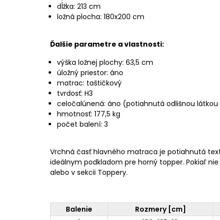
dĺžka: 213 cm
ložná plocha: 180x200 cm
Ďalšie parametre a vlastnosti:
výška ložnej plochy: 63,5 cm
úložný priestor: áno
matrac: taštičkový
tvrdosť: H3
celočalúnená: áno (potiahnutá odlišnou látkou
hmotnosť: 177,5 kg
počet balení: 3
Vrchná časť hlavného matraca je potiahnutá texti
ideálnym podkladom pre horný topper. Pokiaľ nie j
alebo v sekcii Toppery.
Balenie
Rozmery [cm]