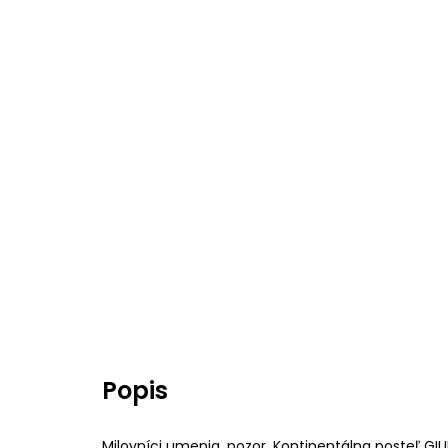
Popis
Milovníci umenia, pozor. Kontinentálna posteľ GIU