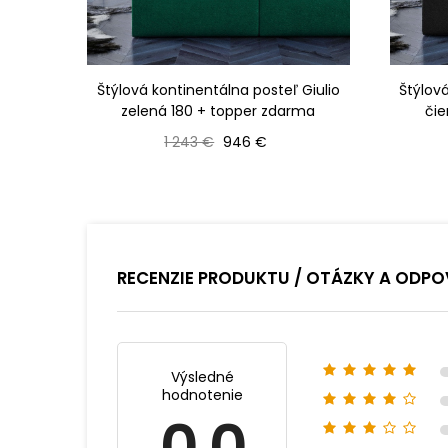
Štýlová kontinentálna posteľ Giulio
Štýlová
zelená 180 + topper zdarma
čie
Bežná cena
Cena
1 243 €
946 €
RECENZIE PRODUKTU / OTÁZKY A ODPO
Výsledné
hodnotenie
0.0