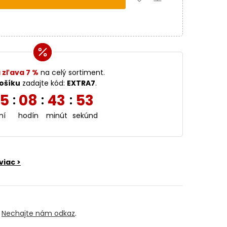
 zľava 7 %
na celý sortiment.
ošíku
zadajte kód:
EXTRA7
.
5
08
43
52
:
:
:
ní
hodín
minút
sekúnd
viac >
?
Nechajte nám odkaz
.