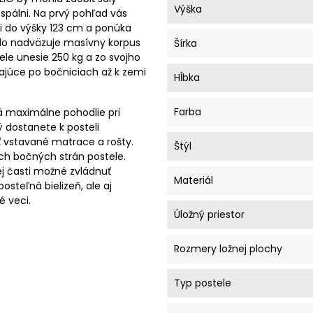
Výška
spálni. Na prvý pohľad vás
i do výšky 123 cm a ponúka
elo nadväzuje masívny korpus
Šírka
le unesie 250 kg a zo svojho
ajúce po bočniciach až k zemi
Hĺbka
Farba
á maximálne pohodlie pri
ý dostanete k posteli
 vstavané matrace a rošty.
Štýl
och bočných strán postele.
j časti možné zvládnuť
Materiál
osteľná bielizeň, ale aj
 veci.
Úložný priestor
Rozmery ložnej plochy
Typ postele