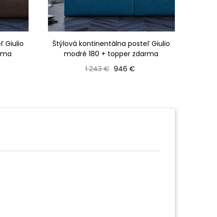
ľ Giulio
Štýlová kontinentálna posteľ Giulio
Štýlo
arma
modré 180 + topper zdarma
smo
Bežná cena
Cena
1 243 €
946 €