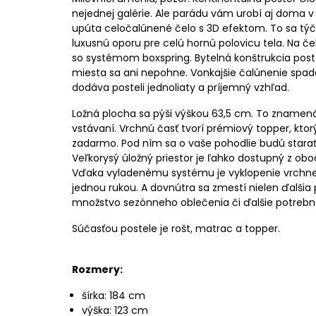
nejednej galérie. Ale parádu vám urobí aj doma v 
upúta celočalúnené čelo s 3D efektom. To sa týč
luxusnú oporu pre celú hornú polovicu tela. Na č
so systémom boxspring. Bytelná konštrukcia poste
miesta sa ani nepohne. Vonkajšie čalúnenie spad
dodáva posteli jednoliaty a príjemný vzhľad.
Ložná plocha sa pýši výškou 63,5 cm. To znamen
vstávaní. Vrchnú časť tvorí prémiový topper, ktor
zadarmo. Pod ním sa o vaše pohodlie budú starať
Veľkorysý úložný priestor je ľahko dostupný z ob
Vďaka vyladenému systému je vyklopenie vrchne
jednou rukou. A dovnútra sa zmestí nielen ďalšia p
množstvo sezónneho oblečenia či ďalšie potrebné
Súčasťou postele je rošt, matrac a topper.
Rozmery:
šírka: 184 cm
výška: 123 cm