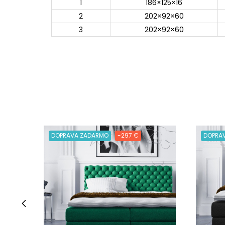
1
186×125×16
2
202×92×60
3
202×92×60
DOPRAVA ZADARMO
-297 €
DOPRA
‹