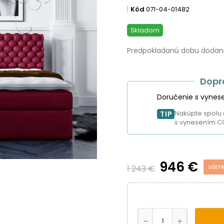
Kód
071-04-01482
Skladom
Predpokladanú dobu dodania
Dopr
Doručenie s vynes
Nakúpte spolu 
TIP
s vynesením C
946 €
1 243 €
UŠETR