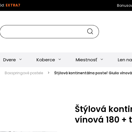
kód:
EXTRA7
Bonuso
Dvere
Koberce
Miestnosť
Len na
Boxspringové postele
Štýlová kontinentálna posteľ Giulio vínov
Štýlová konti
vínová 180 +