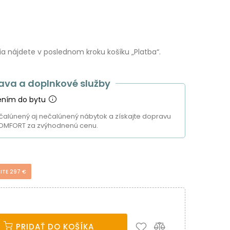
 nájdete v poslednom kroku košíku „Platba“.
ava a doplnkové služby
ením do bytu
čalúnený aj nečalúnený nábytok a získajte dopravu
OMFORT za zvýhodnenú cenu.
ITE 297 €
PRIDAŤ DO KOŠÍKA