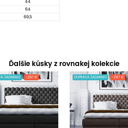
44
64
69,5
Ďalšie kúsky z rovnakej kolekcie
VA ZADARMO
-297 €
DOPRAVA ZADARMO
-297 €