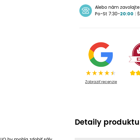
Alebo nám zavolajt
Po-St 7:30-
20:00
|
Š
Zobraziť recenzie
Detaily produktu
LIO by mohla zdobiť sály