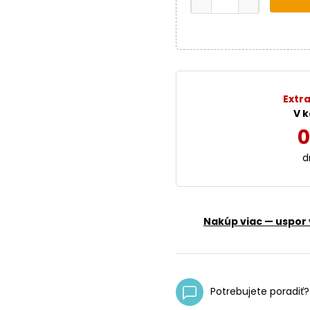
Extra
V k
0
d
Nakúp viac — uspor 
Potrebujete poradiť