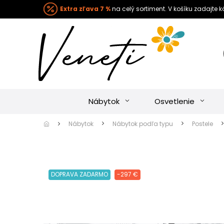
Extra zľava 7 %
na celý sortiment. V košíku zadajte 
Nábytok
Osvetlenie
Nábytok
Nábytok podľa typu
Postele
DOPRAVA ZADARMO
-297 €