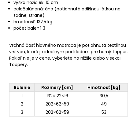
výška nožičiek: 10 cm
celočalúnená: áno (potiahnutá odlišnou látkou na
zadnej strane)
hmotnosť: 132,5 kg
počet balení: 3
Vrchná časť hlavného matraca je potiahnutá textilnou
vrstvou, ktorá je ideálnym podkladom pre horný topper.
Pokiaľ nie je v cene, vyberiete ho nižšie alebo v sekcii
Toppery.
Balenie
Rozmery [cm]
Hmotnosť [kg]
1
132×122×16
30,5
2
202×62×59
49
3
202×62×59
53