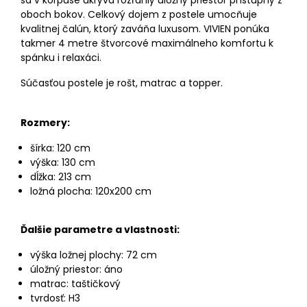
sa v korpuse ukrýva rozľahlý úložný priestor prístupný z
oboch bokov. Celkový dojem z postele umocňuje
kvalitnej čalún, ktorý zaváňa luxusom. VIVIEN ponúka
takmer 4 metre štvorcové maximálneho komfortu k
spánku i relaxáci.
Súčasťou postele je rošt, matrac a topper.
Rozmery:
šírka: 120 cm
výška: 130 cm
dĺžka: 213 cm
ložná plocha: 120x200 cm
Ďalšie parametre a vlastnosti:
výška ložnej plochy: 72 cm
úložný priestor: áno
matrac: taštičkový
tvrdosť: H3