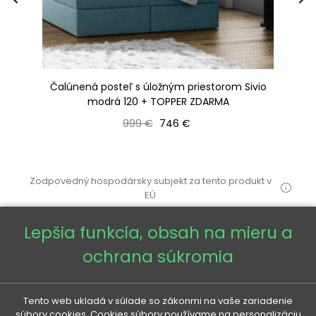
Čalúnená posteľ s úložným priestorom Sivio
modrá 120 + TOPPER ZDARMA
Bežná cena
Cena
999 €
746 €
Zodpovedný hospodársky subjekt za tento produkt v
EÚ
Lepšia funkcia, obsah na mieru a
ochrana súkromia
VENETI

Tento web ukladá v súlade so zákonmi na vaše zariadenie
súbory cookies. Cookies súbory používame na personalizáciu