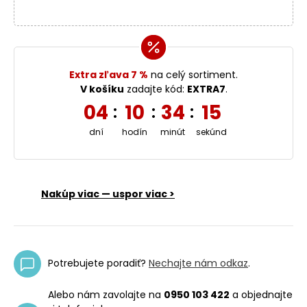
Extra zľava 7 %
na celý sortiment.
V košíku
zadajte kód:
EXTRA7
.
04
10
34
14
:
:
:
dní
hodín
minút
sekúnd
Nakúp viac — uspor viac >
Potrebujete poradiť?
Nechajte nám odkaz
.
Alebo nám zavolajte na
0950 103 422
a objednajte