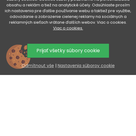
obsahu a reklám a tiež na analytické účely. Odsúhlaste prosím
VÁŠ ÚČET
ich nastavenia pre ďalšie používanie webu a taktiež pre využitie,

odovzdanie a zobrazenie cielenej reklamy na sociálnych a
reklamných sieťach vrátane ďalších webov. Viac o cookies.
Viac o cookies.
VŠETKO O NÁKUPE

UŽITOČNÉ INFORMÁCIE

Prijať všetky súbory cookie
AKCIA A NOVINKY NA VÁŠ E-MAIL
Odmítnout vše
|
Nastavenia súborov cookie
Odoslaním súhlasíte so spracovaním osobných údajov.