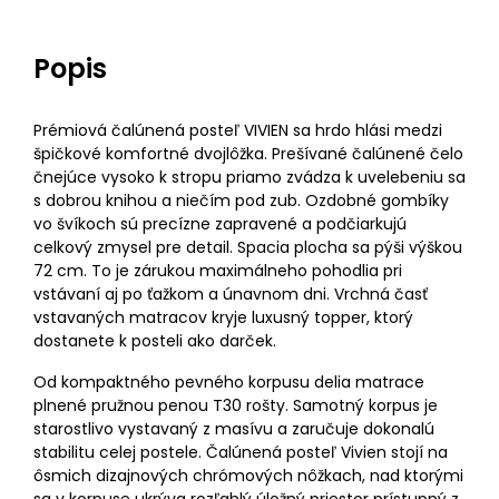
Popis
Prémiová čalúnená posteľ VIVIEN sa hrdo hlási medzi
špičkové komfortné dvojlôžka. Prešívané čalúnené čelo
čnejúce vysoko k stropu priamo zvádza k uvelebeniu sa
s dobrou knihou a niečím pod zub. Ozdobné gombíky
vo švíkoch sú precízne zapravené a podčiarkujú
celkový zmysel pre detail. Spacia plocha sa pýši výškou
72 cm. To je zárukou maximálneho pohodlia pri
vstávaní aj po ťažkom a únavnom dni. Vrchná časť
vstavaných matracov kryje luxusný topper, ktorý
dostanete k posteli ako darček.
Od kompaktného pevného korpusu delia matrace
plnené pružnou penou T30 rošty. Samotný korpus je
starostlivo vystavaný z masívu a zaručuje dokonalú
stabilitu celej postele. Čalúnená posteľ Vivien stojí na
ôsmich dizajnových chrómových nôžkach, nad ktorými