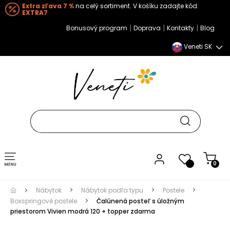
Extra zľava 7 %
na celý sortiment. V košíku zadajte kód:
EXTRA7
|
|
|
Bonusový program
Doprava
Kontakty
Blog
Veneti SK
Toggle navigation
0
Nábytok
Nábytok podľa typu
Postele
Boxspringové postele
Čalúnená posteľ s úložným
priestorom Vivien modrá 120 + topper zdarma