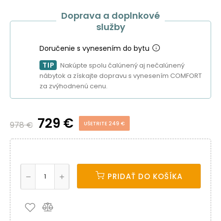
Doprava a doplnkové
služby
Doručenie s vynesením do bytu
TIP
Nakúpte spolu čalúnený aj nečalúnený
nábytok a získajte dopravu s vynesením COMFORT
za zvýhodnenú cenu.
729 €
978 €
UŠETRITE 249 €
PRIDAŤ DO KOŠÍKA