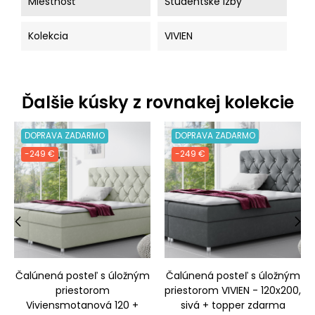
Miestnosť
Študentské izby
Kolekcia
VIVIEN
Ďalšie kúsky z rovnakej kolekcie
DOPRAVA ZADARMO
DOPRAVA ZADARMO
-249 €
-249 €
‹
›
Čalúnená posteľ s úložným
Čalúnená posteľ s úložným
priestorom
priestorom VIVIEN - 120x200,
Viviensmotanová 120 +
sivá + topper zdarma