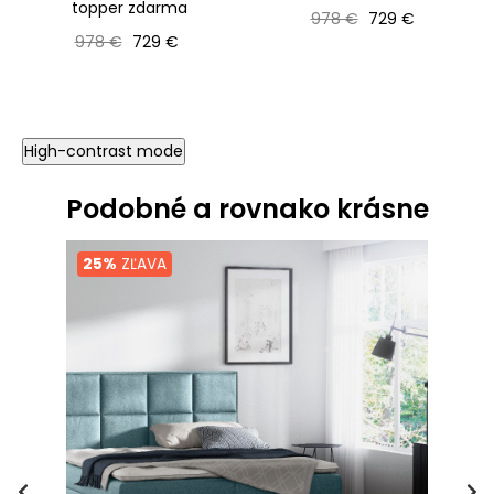
topper zdarma
Bežná cena
Cena
978 €
729 €
Bežná cena
Cena
978 €
729 €
High-contrast mode
Podobné a rovnako krásne
25%
ZĽAVA