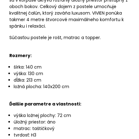
sa v korpuse ukrýva rozľahlý úložný priestor prístupný z
oboch bokov. Celkový dojem z postele umocňuje
kvalitnej čalún, ktorý zaváňa luxusom. VIVIEN ponúka
takmer 4 metre štvorcové maximálneho komfortu k
spánku i relaxáci.
Súčasťou postele je rošt, matrac a topper.
Rozmery:
šírka: 140 cm
výška: 130 cm
dĺžka: 213 cm
ložná plocha: 140x200 cm
Ďalšie parametre a vlastnosti:
výška ložnej plochy: 72 cm
úložný priestor: áno
matrac: taštičkový
tvrdosť: H3