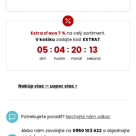
Extra zľava 7 %
na celý sortiment.
V košíku
zadajte kód:
EXTRA7
.
05
04
20
12
:
:
:
dní
hodín
minút
sekúnd
Nakúp viac — uspor viac >
Potrebujete poradiť?
Nechajte nám odkaz
.
Alebo nám zavolajte na
0950 103 422
a objednajte