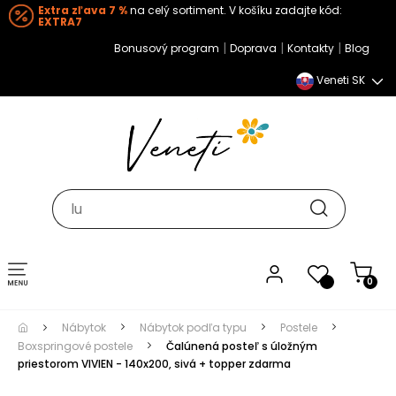
Extra zľava 7 %
na celý sortiment. V košíku zadajte kód:
EXTRA7
|
|
|
Bonusový program
Doprava
Kontakty
Blog
Veneti SK
Toggle navigation
0
Nábytok
Nábytok podľa typu
Postele
Boxspringové postele
Čalúnená posteľ s úložným
priestorom VIVIEN - 140x200, sivá + topper zdarma