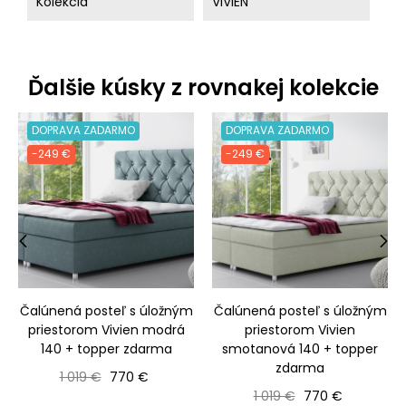
Kolekcia
VIVIEN
Ďalšie kúsky z rovnakej kolekcie
DOPRAVA ZADARMO
DOPRAVA ZADARMO
-249 €
-249 €
‹
›
Čalúnená posteľ s úložným
Čalúnená posteľ s úložným
priestorom Vivien modrá
priestorom Vivien
140 + topper zdarma
smotanová 140 + topper
zdarma
Bežná cena
Cena
1 019 €
770 €
Bežná cena
Cena
1 019 €
770 €