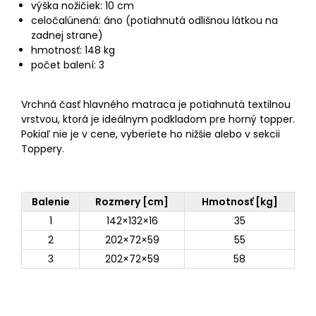
výška nožičiek: 10 cm
celočalúnená: áno (potiahnutá odlišnou látkou na
zadnej strane)
hmotnosť: 148 kg
počet balení: 3
Vrchná časť hlavného matraca je potiahnutá textilnou
vrstvou, ktorá je ideálnym podkladom pre horný topper.
Pokiaľ nie je v cene, vyberiete ho nižšie alebo v sekcii
Toppery.
Balenie
Rozmery [cm]
Hmotnosť [kg]
1
142×132×16
35
2
202×72×59
55
3
202×72×59
58