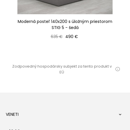
 -
Moderná posteľ 140x200 s úložným priestorom
STIG 5 - šedá
Bežná cena
Cena
635 €
490 €
Zodpovedný hospodársky subjekt za tento produkt v
EÚ
VENETI
