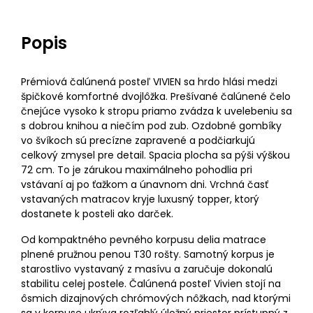
Popis
Prémiová čalúnená posteľ VIVIEN sa hrdo hlási medzi
špičkové komfortné dvojlôžka. Prešívané čalúnené čelo
čnejúce vysoko k stropu priamo zvádza k uvelebeniu sa
s dobrou knihou a niečím pod zub. Ozdobné gombíky
vo švíkoch sú precízne zapravené a podčiarkujú
celkový zmysel pre detail. Spacia plocha sa pýši výškou
72 cm. To je zárukou maximálneho pohodlia pri
vstávaní aj po ťažkom a únavnom dni. Vrchná časť
vstavaných matracov kryje luxusný topper, ktorý
dostanete k posteli ako darček.
Od kompaktného pevného korpusu delia matrace
plnené pružnou penou T30 rošty. Samotný korpus je
starostlivo vystavaný z masívu a zaručuje dokonalú
stabilitu celej postele. Čalúnená posteľ Vivien stojí na
ôsmich dizajnových chrómových nôžkach, nad ktorými