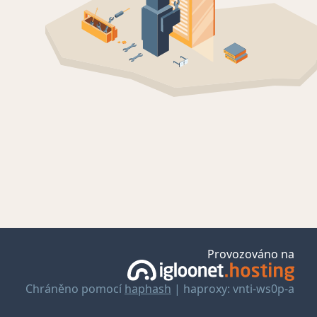
Provozováno na
Chráněno pomocí
haphash
| haproxy: vnti-ws0p-a