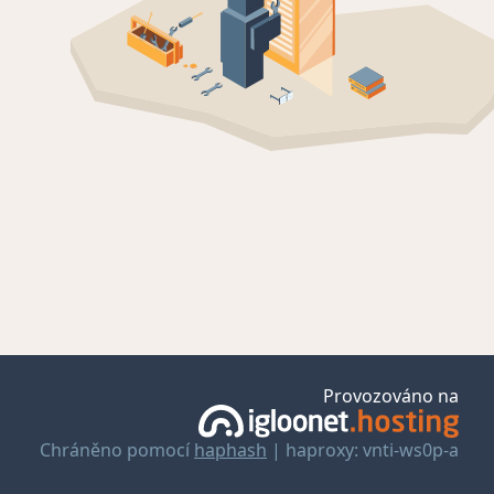
Provozováno na
Chráněno pomocí
haphash
| haproxy: vnti-ws0p-a