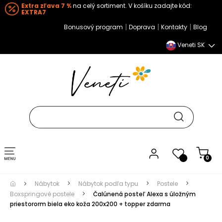
Extra zľava 7 %
na celý sortiment. V košíku zadajte kód:
EXTRA7
|
|
|
Bonusový program
Doprava
Kontakty
Blog
Veneti SK
Toggle navigation
0
Nábytok
Nábytok podľa typu
Postele
Boxspringové postele
Čalúnená posteľ Alexa s úložným
priestororm biela eko koža 200x200 + topper zdarma