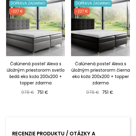
DOPRAVA ZADARMO
DOPRAVA ZADARMO
-227 €
-227 €
Čalúnená posteľ Alexa s
Čalúnená posteľ Alexa s
úložným priestororm svetlo
úložným priestororm čierna
šedá eko koža 200x200 +
eko koža 200x200 + topper
topper zdarma
zdarma
Bežná cena
Cena
Bežná cena
Cena
978 €
751 €
978 €
751 €
RECENZIE PRODUKTU / OTÁZKY A