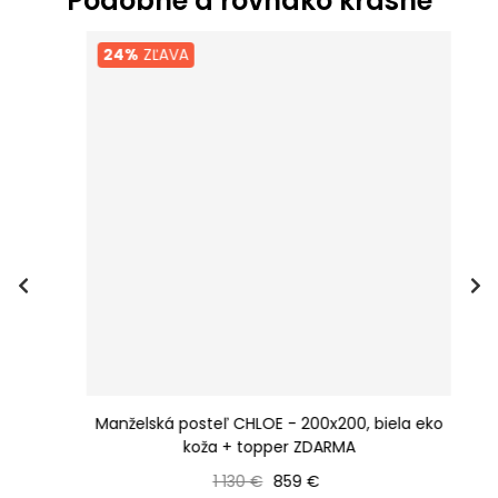
Podobné a rovnako krásne
24%
ZĽAVA
 +
Manželská posteľ CHLOE - 200x200, biela eko
K
koža + topper ZDARMA
Bežná cena
Cena
1 130 €
859 €