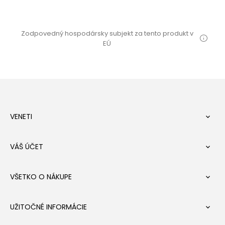
Zodpovedný hospodársky subjekt za tento produkt v
EÚ
VENETI

VÁŠ ÚČET

VŠETKO O NÁKUPE

UŽITOČNÉ INFORMÁCIE
