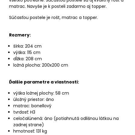
všetko potrebné. Súčasťou postele sú aj kvalitný rošt a
matrac. Navyše je k posteli zadarmo aj topper.
Súčasťou postele je rošt, matrac a topper.
Rozmery:
šírka: 204 cm
výška: 115 cm
dĺžka: 208 cm
ložná plocha: 200x200 cm
Ďalšie parametre a vlastnosti:
výška ložnej plochy: 58 cm
úložný priestor: áno
matrac: bonellový
tvrdosť: H3
celočalúnená: áno (potiahnutá odlišnou látkou na
zadnej strane)
hmotnosť: 131 kg