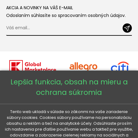
AKCIA A NOVINKY NA VÁŠ E-MAIL
Odoslaním súhlasíte so spracovaním osobných údajov.
Lepšia funkcia, obsah na mieru a
ochrana súkromia
Copyright © 2026 - Veneti™
Veneti SK
Tento web ukladá v súlade so zákonmi na vaše zariadenie
súbory cookies. Cookies súbory používame na personalizáciu
obsahu a reklám a tiež na analytické účely. Odsúhlaste prosím
Veneti CZ
ich nastavenia pre ďalšie používanie webu a taktiež pre využitie,
odovzdanie a zobrazenie cielenej reklamy na sociálnych a