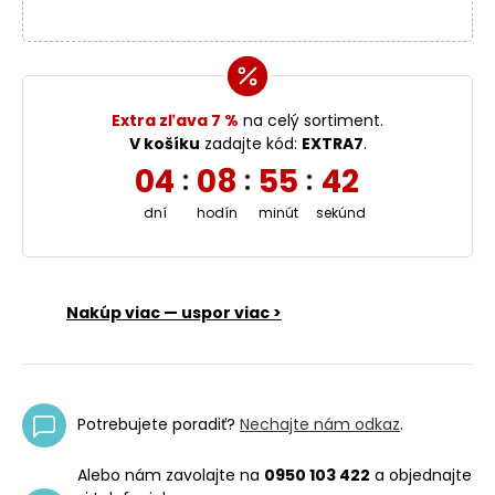
Extra zľava 7 %
na celý sortiment.
V košíku
zadajte kód:
EXTRA7
.
04
08
55
42
:
:
:
dní
hodín
minút
sekúnd
Nakúp viac — uspor viac >
Potrebujete poradiť?
Nechajte nám odkaz
.
Alebo nám zavolajte na
0950 103 422
a objednajte