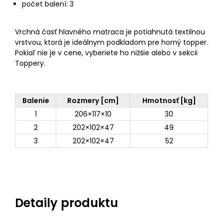
počet balení: 3
Vrchná časť hlavného matraca je potiahnutá textilnou
vrstvou, ktorá je ideálnym podkladom pre horný topper.
Pokiaľ nie je v cene, vyberiete ho nižšie alebo v sekcii
Toppery.
Balenie
Rozmery [cm]
Hmotnosť [kg]
1
206×117×10
30
2
202×102×47
49
3
202×102×47
52
Detaily produktu