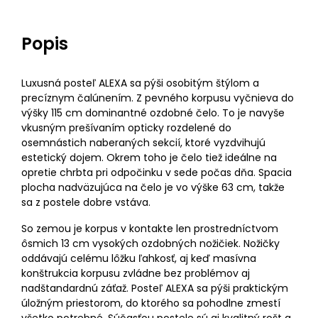
Popis
Luxusná posteľ ALEXA sa pýši osobitým štýlom a
precíznym čalúnením. Z pevného korpusu vyčnieva do
výšky 115 cm dominantné ozdobné čelo. To je navyše
vkusným prešívaním opticky rozdelené do
osemnástich naberaných sekcií, ktoré vyzdvihujú
estetický dojem. Okrem toho je čelo tiež ideálne na
opretie chrbta pri odpočinku v sede počas dňa. Spacia
plocha nadväzujúca na čelo je vo výške 63 cm, takže
sa z postele dobre vstáva.
So zemou je korpus v kontakte len prostredníctvom
ôsmich 13 cm vysokých ozdobných nožičiek. Nožičky
oddávajú celému lôžku ľahkosť, aj keď masívna
konštrukcia korpusu zvládne bez problémov aj
nadštandardnú záťaž. Posteľ ALEXA sa pýši praktickým
úložným priestorom, do ktorého sa pohodlne zmestí