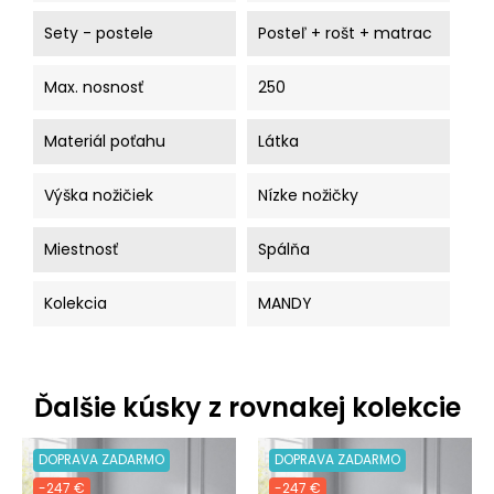
Sety - postele
Posteľ + rošt + matrac
Max. nosnosť
250
Materiál poťahu
Látka
Výška nožičiek
Nízke nožičky
Miestnosť
Spálňa
Kolekcia
MANDY
Ďalšie kúsky z rovnakej kolekcie
DOPRAVA ZADARMO
DOPRAVA ZADARMO
-247 €
-247 €