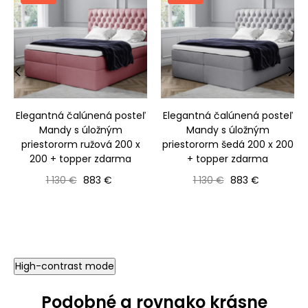
‹
›
Elegantná čalúnená posteľ
Elegantná čalúnená posteľ
Mandy s úložným
Mandy s úložným
priestororm ružová 200 x
priestororm šedá 200 x 200
200 + topper zdarma
+ topper zdarma
Bežná cena
Cena
Bežná cena
Cena
1 130 €
883 €
1 130 €
883 €
High-contrast mode
Podobné a rovnako krásne