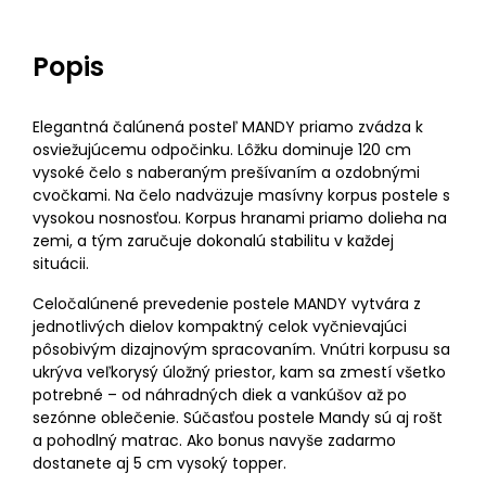
Popis
Elegantná čalúnená posteľ MANDY priamo zvádza k
osviežujúcemu odpočinku. Lôžku dominuje 120 cm
vysoké čelo s naberaným prešívaním a ozdobnými
cvočkami. Na čelo nadväzuje masívny korpus postele s
vysokou nosnosťou. Korpus hranami priamo dolieha na
zemi, a tým zaručuje dokonalú stabilitu v každej
situácii.
Celočalúnené prevedenie postele MANDY vytvára z
jednotlivých dielov kompaktný celok vyčnievajúci
pôsobivým dizajnovým spracovaním. Vnútri korpusu sa
ukrýva veľkorysý úložný priestor, kam sa zmestí všetko
potrebné – od náhradných diek a vankúšov až po
sezónne oblečenie. Súčasťou postele Mandy sú aj rošt
a pohodlný matrac. Ako bonus navyše zadarmo
dostanete aj 5 cm vysoký topper.