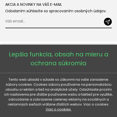
AKCIA A NOVINKY NA VÁŠ E-MAIL
Odoslaním súhlasíte so spracovaním osobných údajov.
Lepšia funkcia, obsah na mieru a
ochrana súkromia
Copyright © 2026 - Veneti™
Tento web ukladá v súlade so zákonmi na vaše zariadenie
súbory cookies. Cookies súbory používame na personalizáciu
obsahu a reklám a tiež na analytické účely. Odsúhlaste prosím
Veneti SK
ich nastavenia pre ďalšie používanie webu a taktiež pre využitie,
odovzdanie a zobrazenie cielenej reklamy na sociálnych a
reklamných sieťach vrátane ďalších webov. Viac o cookies.
Veneti CZ
Viac o cookies.