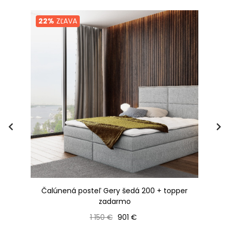
22%
ZĽAVA
á +
Čalúnená posteľ Gery šedá 200 + topper
zadarmo
p
Bežná cena
Cena
1 150 €
901 €