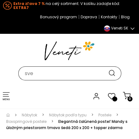
Extra zľava 7 %
na celý sortiment. V košíku zadajte kód:
EXTRA7
|
|
|
Bonusový program
Doprava
Kontakty
Blog
Veneti SK
Toggle navigation
0
Nábytok
Nábytok podľa typu
Postele
Boxspringové postele
Elegantná čalúnená posteľ Mandy s
úložným priestororm tmavo šedá 200 x 200 + topper zdarma