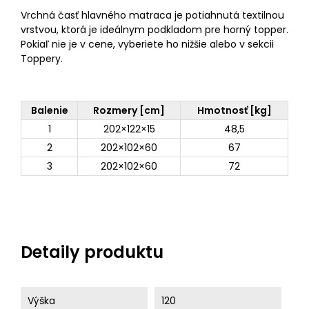
Vrchná časť hlavného matraca je potiahnutá textilnou
vrstvou, ktorá je ideálnym podkladom pre horný topper.
Pokiaľ nie je v cene, vyberiete ho nižšie alebo v sekcii
Toppery.
Balenie
Rozmery [cm]
Hmotnosť [kg]
1
202×122×15
48,5
2
202×102×60
67
3
202×102×60
72
Detaily produktu
Výška
120