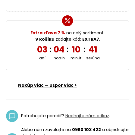
Extra zľava 7 %
na celý sortiment.
V košíku
zadajte kód:
EXTRA7
.
03
04
10
40
:
:
:
dní
hodín
minút
sekúnd
Nakúp viac — uspor viac >
Potrebujete poradiť?
Nechajte nám odkaz
.
Alebo nám zavolajte na
0950 103 422
a objednajte