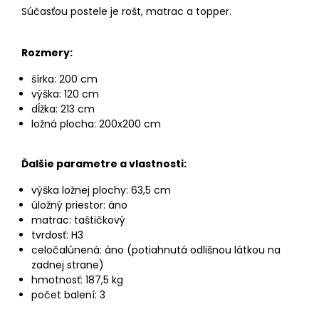
Súčasťou postele je rošt, matrac a topper.
Rozmery:
šírka: 200 cm
výška: 120 cm
dĺžka: 213 cm
ložná plocha: 200x200 cm
Ďalšie parametre a vlastnosti:
výška ložnej plochy: 63,5 cm
úložný priestor: áno
matrac: taštičkový
tvrdosť: H3
celočalúnená: áno (potiahnutá odlišnou látkou na
zadnej strane)
hmotnosť: 187,5 kg
počet balení: 3