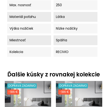
Max. nosnosť
250
Materiál poťahu
Látka
Výška nožičiek
Nízke nožičky
Miestnosť
Spálňa
Kolekcia
RECIVIO
Ďalšie kúsky z rovnakej kolekcie
DOPRAVA ZADARMO
DOPRAVA ZADARMO
-186 €
-186 €