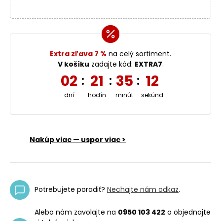
Extra zľava 7 %
na celý sortiment.
V košíku
zadajte kód:
EXTRA7
.
02
21
35
12
:
:
:
dní
hodín
minút
sekúnd
Nakúp viac — uspor viac >
Potrebujete poradiť?
Nechajte nám odkaz
.
Alebo nám zavolajte na
0950 103 422
a objednajte