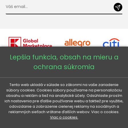
Lepšia funkcia, obsah na mieru a
ochrana súkromia
Copyright © 2026 - Veneti™
Veneti SK
Tento web ukladá v súlade so zákonmi na vaše zariadenie
súbory cookies. Cookies súbory používame na personalizáciu
obsahu a reklám a tiež na analytické účely. Odsúhlaste prosím
Veneti CZ
ich nastavenia pre ďalšie používanie webu a taktiež pre využitie,
odovzdanie a zobrazenie cielenej reklamy na sociálnych a
reklamných sieťach vrátane ďalších webov. Viac o cookies.
Veneti DE
Viac o cookies.
Veneti HU