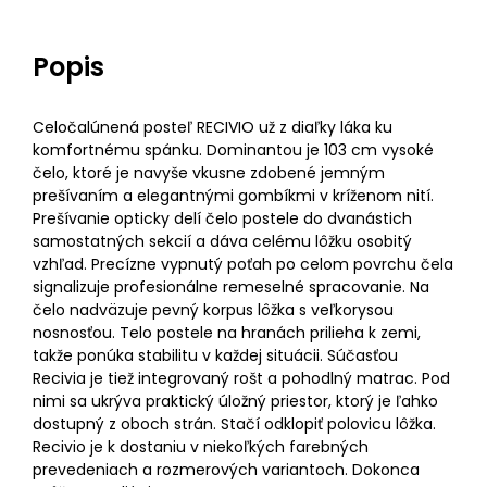
Popis
Celočalúnená posteľ RECIVIO už z diaľky láka ku
komfortnému spánku. Dominantou je 103 cm vysoké
čelo, ktoré je navyše vkusne zdobené jemným
prešívaním a elegantnými gombíkmi v kríženom nití.
Prešívanie opticky delí čelo postele do dvanástich
samostatných sekcií a dáva celému lôžku osobitý
vzhľad. Precízne vypnutý poťah po celom povrchu čela
signalizuje profesionálne remeselné spracovanie. Na
čelo nadväzuje pevný korpus lôžka s veľkorysou
nosnosťou. Telo postele na hranách prilieha k zemi,
takže ponúka stabilitu v každej situácii. Súčasťou
Recivia je tiež integrovaný rošt a pohodlný matrac. Pod
nimi sa ukrýva praktický úložný priestor, ktorý je ľahko
dostupný z oboch strán. Stačí odklopiť polovicu lôžka.
Recivio je k dostaniu v niekoľkých farebných
prevedeniach a rozmerových variantoch. Dokonca