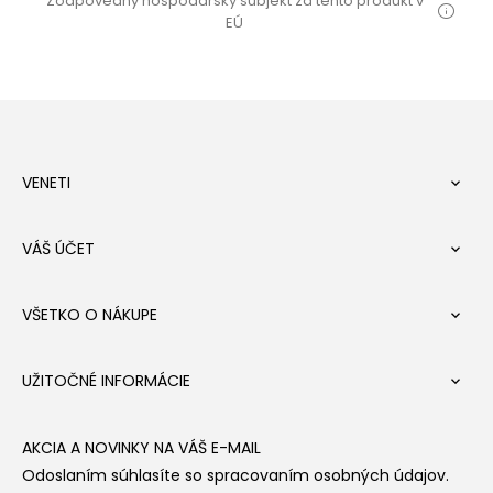
Zodpovedný hospodársky subjekt za tento produkt v
EÚ
VENETI

VÁŠ ÚČET

VŠETKO O NÁKUPE

UŽITOČNÉ INFORMÁCIE

AKCIA A NOVINKY NA VÁŠ E-MAIL
Odoslaním súhlasíte so spracovaním osobných údajov.