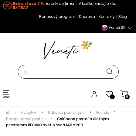
Extra zľava 7 %
na celý sortiment. V košíku zadajte kód:
EXTRA7
|
|
|
Bonusový program
Doprava
Kontakty
Blog
Veneti SK
Toggle navigation
0
Nábytok
Nábytok podľa typu
Postele
Boxspringové postele
Čalúnená posteľ s úložným
priestorom RECIVIO svetlo šedá 140 x 200