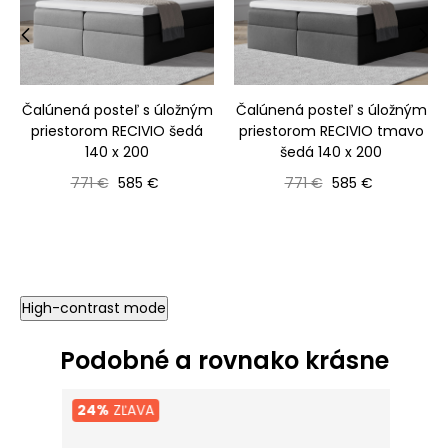
‹
›
Čalúnená posteľ s úložným
Čalúnená posteľ s úložným
priestorom RECIVIO šedá
priestorom RECIVIO tmavo
140 x 200
šedá 140 x 200
Bežná cena
Cena
Bežná cena
Cena
771 €
585 €
771 €
585 €
High-contrast mode
Podobné a rovnako krásne
24%
ZĽAVA