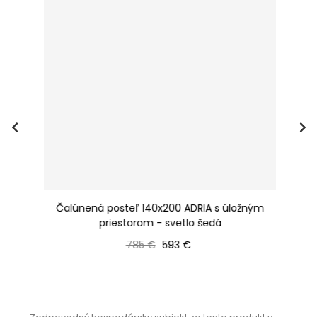
m
Čalúnená posteľ 140x200 ADRIA s úložným
priestorom - svetlo šedá
Bežná cena
Cena
785 €
593 €