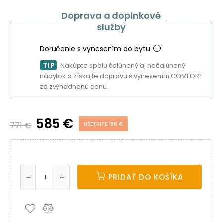
Doprava a doplnkové
služby
Doručenie s vynesením do bytu
TIP
Nakúpte spolu čalúnený aj nečalúnený
nábytok a získajte dopravu s vynesením COMFORT
za zvýhodnenú cenu.
585 €
771 €
UŠETRITE 186 €
PRIDAŤ DO KOŠÍKA