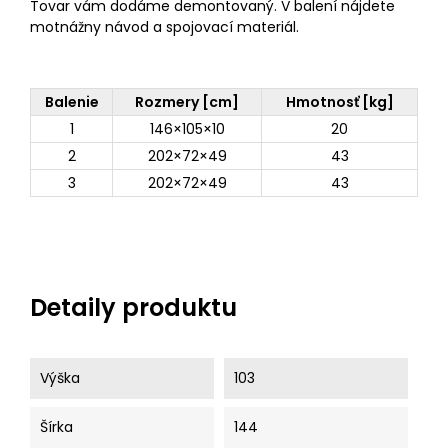
Tovar vám dodáme demontovaný. V balení nájdete
motnážny návod a spojovací materiál.
Balenie
Rozmery [cm]
Hmotnosť [kg]
1
146×105×10
20
2
202×72×49
43
3
202×72×49
43
Detaily produktu
Výška
103
Šírka
144