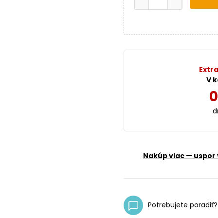
Extra
V k
0
d
Nakúp viac — uspor 
Potrebujete poradiť