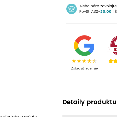
Alebo nám zavolajt
Po-St 7:30-
20:00
|
Š
Zobraziť recenzie
Detaily produktu
 komfortnému spánku.