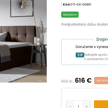
Kód
071-04-00951
Skladom
Predpokladanú dobu dodania
Dopr
Doručenie s vynes
Nakúpte spolu 
TIP
s vynesením C
616 €
802 €
UŠETRITE