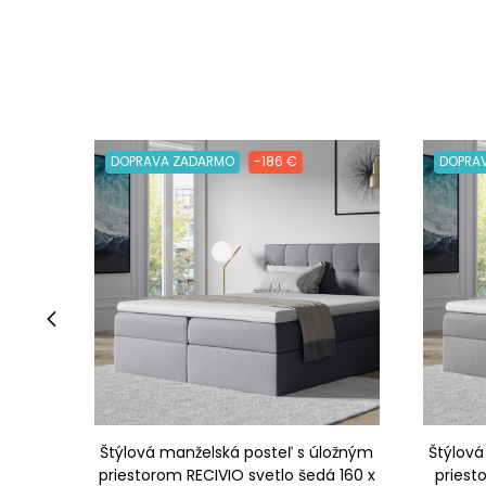
DOPRAVA ZADARMO
-186 €
DOPRA
‹
Štýlová manželská posteľ s úložným
Štýlová
priestorom RECIVIO svetlo šedá 160 x
priest