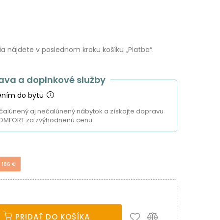
 nájdete v poslednom kroku košíku „Platba“.
ava a doplnkové služby
ením do bytu
čalúnený aj nečalúnený nábytok a získajte dopravu
OMFORT za zvýhodnenú cenu.
 186 €
PRIDAŤ DO KOŠÍKA