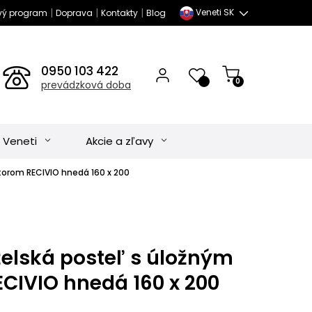
|
|
|
Veneti SK
vý program
Doprava
Kontakty
Blog
0950 103 422
0
prevádzková doba
 Veneti
Akcie a zľavy
torom RECIVIO hnedá 160 x 200
elská posteľ s úložným
ECIVIO hnedá 160 x 200