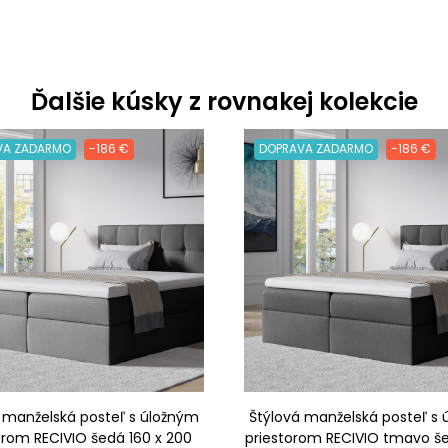
Ďalšie kúsky z rovnakej kolekcie
VA ZADARMO
-186 €
DOPRAVA ZADARMO
-186 €
 manželská posteľ s úložným
Štýlová manželská posteľ s
orom RECIVIO šedá 160 x 200
priestorom RECIVIO tmavo še