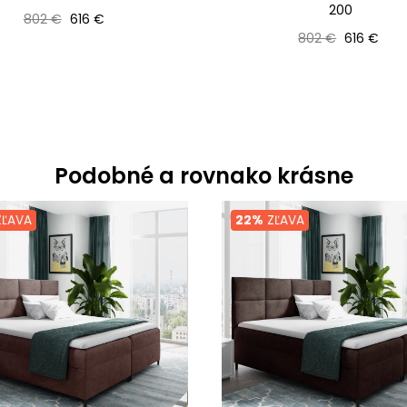
200
Bežná cena
Cena
802 €
616 €
Bežná cena
Cena
802 €
616 €
Podobné a rovnako krásne
ĽAVA
22%
ZĽAVA