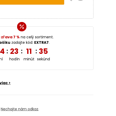
 zľava 7 %
na celý sortiment.
ošíku
zadajte kód:
EXTRA7
.
4
23
11
33
:
:
:
ní
hodín
minút
sekúnd
viac >
?
Nechajte nám odkaz
.