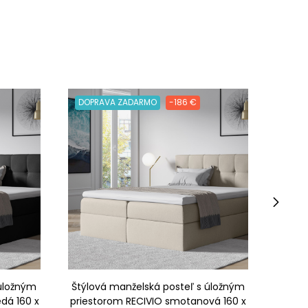
DOPRAVA ZADARMO
-186 €
DOPR
›
 úložným
Štýlová manželská posteľ s úložným
Štýlo
dá 160 x
priestorom RECIVIO smotanová 160 x
prie