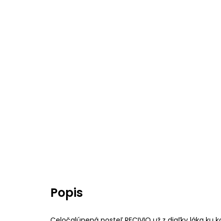
Popis
Celočalúnená posteľ RECIVIO už z diaľky láka ku