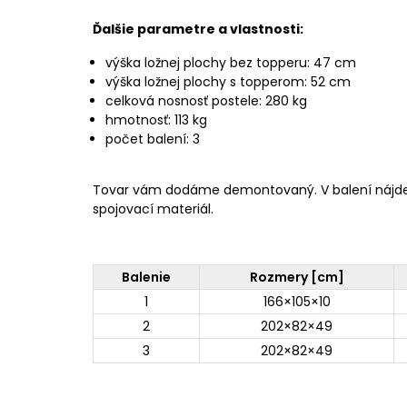
Ďalšie parametre a vlastnosti:
výška ložnej plochy bez topperu: 47 cm
výška ložnej plochy s topperom: 52 cm
celková nosnosť postele: 280 kg
hmotnosť: 113 kg
počet balení: 3
Tovar vám dodáme demontovaný. V balení nájd
spojovací materiál.
Balenie
Rozmery [cm]
1
166×105×10
2
202×82×49
3
202×82×49