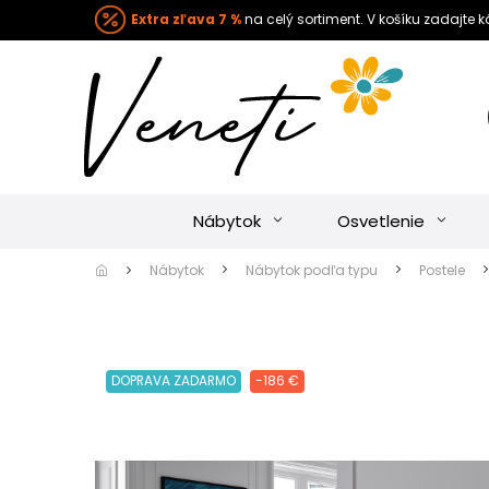
Extra zľava 7 %
na celý sortiment. V košíku zadajte 
Nábytok
Osvetlenie
Nábytok
Nábytok podľa typu
Postele
DOPRAVA ZADARMO
-186 €