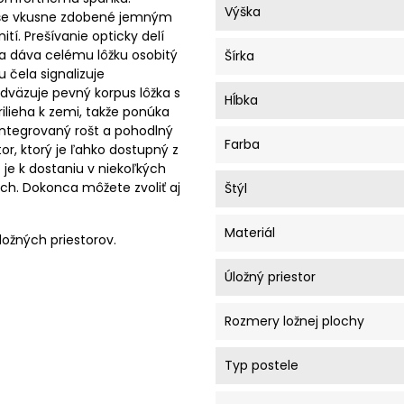
Výška
vyše vkusne zdobené jemným
í. Prešívanie opticky delí
a dáva celému lôžku osobitý
Šírka
 čela signalizuje
dväzuje pevný korpus lôžka s
Hĺbka
ilieha k zemi, takže ponúka
ž integrovaný rošt a pohodlný
Farba
or, ktorý je ľahko dostupný z
O je k dostaniu v niekoľkých
h. Dokonca môžete zvoliť aj
Štýl
Materiál
ožných priestorov.
Úložný priestor
Rozmery ložnej plochy
Typ postele