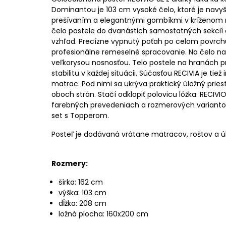
Dominantou je 103 cm vysoké čelo, ktoré je na
prešívaním a elegantnými gombíkmi v kríženom nit
čelo postele do dvanástich samostatných sekcií 
vzhľad. Precízne vypnutý poťah po celom povrchu
profesionálne remeselné spracovanie. Na čelo na
veľkorysou nosnosťou. Telo postele na hranách pr
stabilitu v každej situácii. Súčasťou RECIVIA je tie
matrac. Pod nimi sa ukrýva praktický úložný priest
oboch strán. Stačí odklopiť polovicu lôžka. RECIVI
farebných prevedeniach a rozmerových variantoc
set s Topperom.
Posteľ je dodávaná vrátane matracov, roštov a úl
Rozmery:
šírka: 162 cm
výška: 103 cm
dĺžka: 208 cm
ložná plocha: 160x200 cm