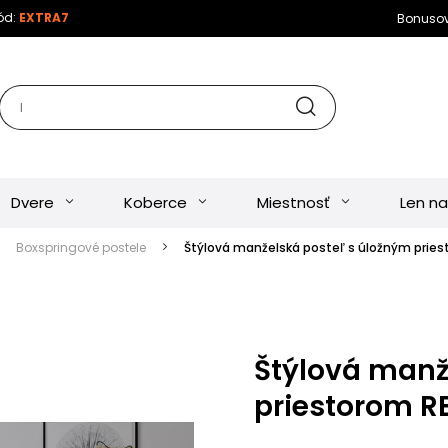
kód:
EXTRA7
Bonuso
Dvere
Koberce
Miestnosť
Len na
Boxspringové postele
Štýlová manželská posteľ s úložným pries
Štýlová manž
priestorom R