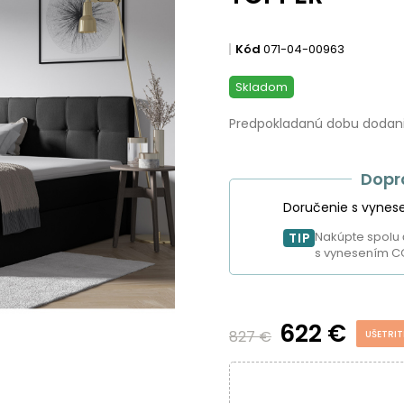
Kód
071-04-00963
Skladom
Predpokladanú dobu dodania
Dopr
Doručenie s vynes
Nakúpte spolu 
TIP
s vynesením C
622 €
827 €
UŠETRIT