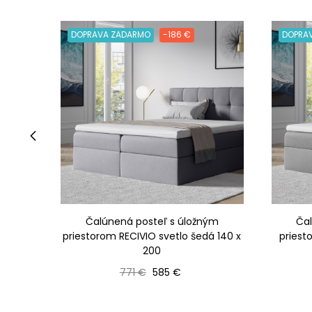
DOPRAVA ZADARMO
-186 €
DOPRA
‹
Čalúnená posteľ s úložným
Ča
priestorom RECIVIO svetlo šedá 140 x
priest
200
Bežná cena
Cena
771 €
585 €