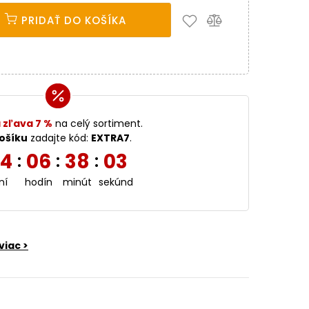
PRIDAŤ DO KOŠÍKA
 zľava 7 %
na celý sortiment.
ošíku
zadajte kód:
EXTRA7
.
4
06
38
02
:
:
:
ní
hodín
minút
sekúnd
viac >