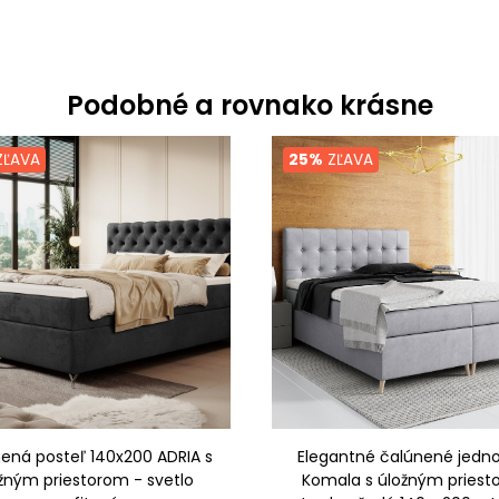
Podobné a rovnako krásne
ĽAVA
25%
ZĽAVA
ená posteľ 140x200 ADRIA s
Elegantné čalúnené jedno
žným priestorom - svetlo
Komala s úložným pries