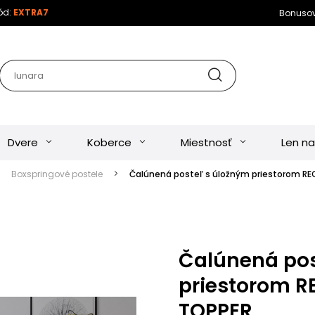
kód:
EXTRA7
Bonuso
Dvere
Koberce
Miestnosť
Len na
Boxspringové postele
Čalúnená posteľ s úložným priestorom RE
Čalúnená pos
priestorom R
TOPPER