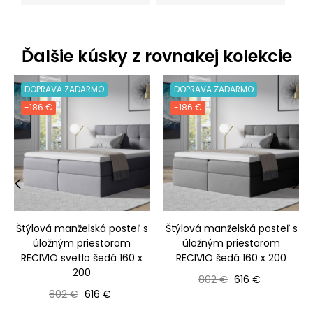
Ďalšie kúsky z rovnakej kolekcie
DOPRAVA ZADARMO
DOPRAVA ZADARMO
-186 €
-186 €
‹
›
Štýlová manželská posteľ s
Štýlová manželská posteľ s
úložným priestorom
úložným priestorom
RECIVIO svetlo šedá 160 x
RECIVIO šedá 160 x 200
200
Bežná cena
Cena
802 €
616 €
Bežná cena
Cena
802 €
616 €