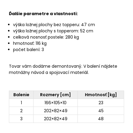
Ďalšie parametre a vlastnosti:
výška ložnej plochy bez topperu: 47 cm
výška ložnej plochy s topperom: 52 cm
celková nosnosť postele: 280 kg
hmotnosť: 116 kg
počet balení: 3
Tovar vám dodáme demontovaný. V balení nájdete
motnážny návod a spojovací materiál.
Balenie
Rozmery [cm]
Hmotnosť [kg]
1
166×105×10
23
2
202×82×49
45
3
202×82×49
48