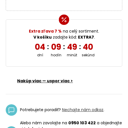
Extra zľava 7 %
na celý sortiment.
V košíku
zadajte kód:
EXTRA7
.
04
09
49
40
:
:
:
dní
hodín
minút
sekúnd
Nakúp viac — uspor viac >
Potrebujete poradiť?
Nechajte nám odkaz
.
Alebo nám zavolajte na
0950 103 422
a objednajte