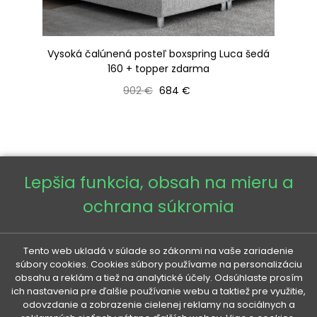
m
Vysoká čalúnená posteľ boxspring Luca šedá
H
160 + topper zdarma
Bežná cena
Cena
902 €
684 €
Zodpovedný hospodársky subjekt za tento produkt v
EÚ
Lepšia funkcia, obsah na mieru a
ochrana súkromia
Tento web ukladá v súlade so zákonmi na vaše zariadenie
súbory cookies. Cookies súbory používame na personalizáciu
obsahu a reklám a tiež na analytické účely. Odsúhlaste prosím
VENETI

ich nastavenia pre ďalšie používanie webu a taktiež pre využitie,
odovzdanie a zobrazenie cielenej reklamy na sociálnych a