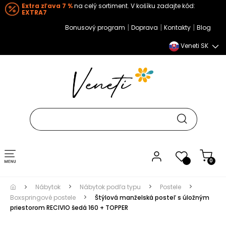
Extra zľava 7 %
na celý sortiment. V košíku zadajte kód:
EXTRA7
|
|
|
Bonusový program
Doprava
Kontakty
Blog
Veneti SK
Toggle navigation
0
Nábytok
Nábytok podľa typu
Postele
Boxspringové postele
Štýlová manželská posteľ s úložným
priestorom RECIVIO šedá 160 + TOPPER