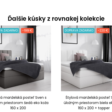
Ďalšie kúsky z rovnakej kolekcie
VA ZADARMO
-199 €
DOPRAVA ZADARMO
-220 €
vá manželská posteľ Sven s
Štylová manželská posteľ 
m priestorom šedá eko koža
úložným priestorom biela e
160 x 200
160 x 200 + topper