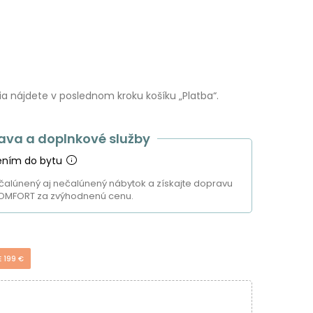
 nájdete v poslednom kroku košíku „Platba“.
ava a doplnkové služby
ením do bytu
čalúnený aj nečalúnený nábytok a získajte dopravu
OMFORT za zvýhodnenú cenu.
E 199 €