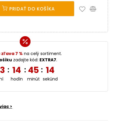
PRIDAŤ DO KOŠÍKA
 zľava 7 %
na celý sortiment.
ošíku
zadajte kód:
EXTRA7
.
3
14
45
13
:
:
:
ní
hodín
minút
sekúnd
viac >