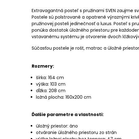
Extravagantná posteľ s pružinami SVEN zaujme s
Postele sú polstrované a opatrené výraznými kriv
pružinovej posteli jedinečnosť a luxus. Posteľ s 
ponúka dostatok úložného priestoru pre každode
vstavanému systému je otvorenie dvoch lôžkový
Súčasťou postele je rošt, matrac a úložné priestor
Rozmery:
šírka: 164 cm
výška: 103 cm
dĺžka: 208 cm
ložná plocha: 160x200 cm
Ďalšie parametre a vlastnosti:
úložný priestor: áno
otváranie úložného priestoru zo strán