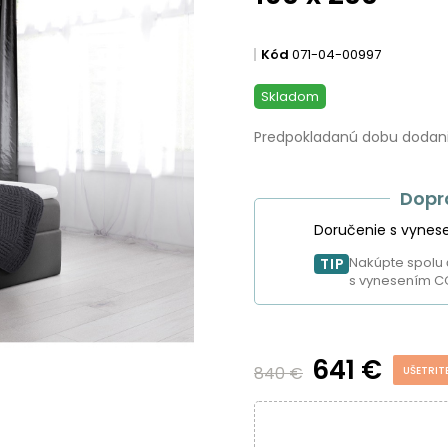
Kód
071-04-00997
Skladom
Predpokladanú dobu dodania
Dopr
Doručenie s vynes
Nakúpte spolu 
TIP
s vynesením C
641 €
840 €
UŠETRIT