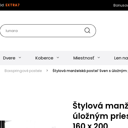
kód:
EXTRA7
Bonuso
Dvere
Koberce
Miestnosť
Len na
Boxspringové postele
Štylová manželská posteľ Sven s úložným p
Štylová manž
úložným prie
160 x 200