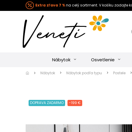
Extra zľava 7 %
na celý sortiment. V košíku zadajte 
Nábytok
Osvetlenie
Nábytok
Nábytok podľa typu
Postele
DOPRAVA ZADARMO
-199 €