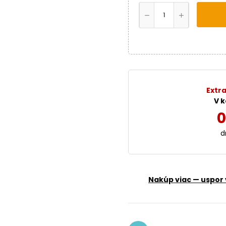
Extra
V k
0
d
Nakúp viac — uspor 