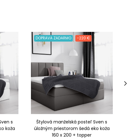
DOPRAVA ZADARMO
-220 €
DOPR
›
Sven s
Štylová manželská posteľ Sven s
Šty
ko koža
úložným priestorom šedá eko koža
úložn
160 x 200 + topper