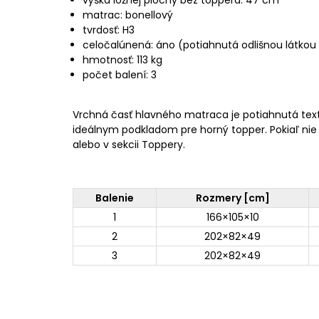
výška ložnej plochy bez toppera: 47 cm
matrac: bonellový
tvrdosť: H3
celočalúnená: áno (potiahnutá odlišnou látkou
hmotnosť: 113 kg
počet balení: 3
Vrchná časť hlavného matraca je potiahnutá texti
ideálnym podkladom pre horný topper. Pokiaľ nie j
alebo v sekcii Toppery.
Balenie
Rozmery [cm]
1
166×105×10
2
202×82×49
3
202×82×49