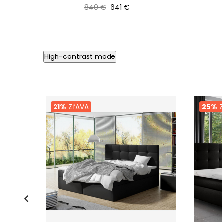
Bežná cena
Cena
840 €
641 €
High-contrast mode
21%
ZĽAVA
25%
Z