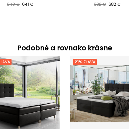
Bežná cena
Cena
Bežná cena
Cena
840 €
641 €
902 €
682 €
Podobné a rovnako krásne
ĽAVA
21%
ZĽAVA