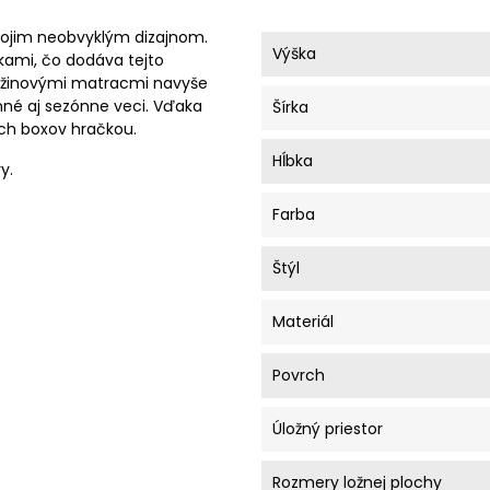
vojim neobvyklým dizajnom.
Výška
kami, čo dodáva tejto
pružinovými matracmi navyše
nné aj sezónne veci. Vďaka
Šírka
ch boxov hračkou.
Hĺbka
y.
Farba
Štýl
Materiál
Povrch
Úložný priestor
Rozmery ložnej plochy