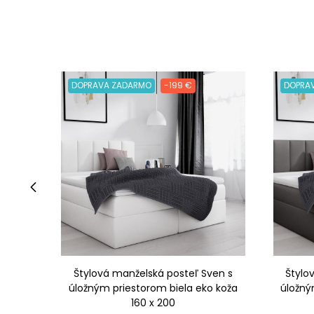
DOPRAVA ZADARMO
-199 €
DOPRA
‹
Štylová manželská posteľ Sven s
Štylo
úložným priestorom biela eko koža
úložný
160 x 200