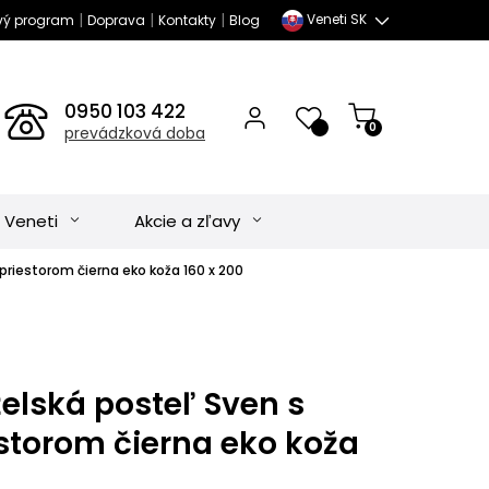
|
|
|
Veneti SK
vý program
Doprava
Kontakty
Blog
0950 103 422
0
prevádzková doba
 Veneti
Akcie a zľavy
riestorom čierna eko koža 160 x 200
elská posteľ Sven s
storom čierna eko koža