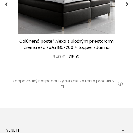
A -
Čalúnená posteľ Alexa s úložným priestororm
Bo
čierna eko koža 180x200 + topper zdarma
Bežná cena
Cena
940 €
715 €
Zodpovedný hospodársky subjekt za tento produkt v
EÚ
VENETI
