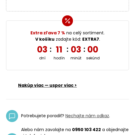
Extra zľava 7 %
na celý sortiment.
V košíku
zadajte kód:
EXTRA7
.
03
11
03
00
:
:
:
dní
hodín
minút
sekúnd
Nakúp viac — uspor viac >
Potrebujete poradiť?
Nechajte nám odkaz
.
Alebo nám zavolajte na
0950 103 422
a objednajte