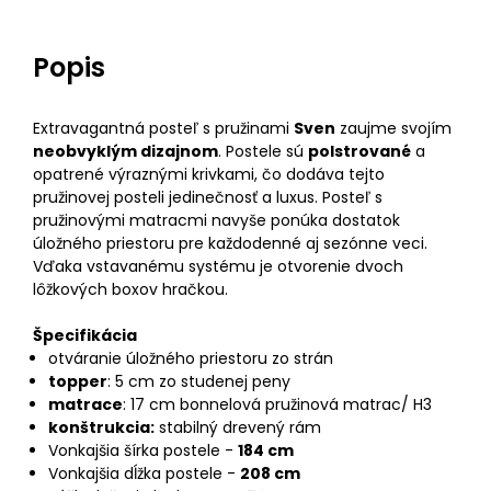
Popis
Extravagantná posteľ s pružinami
Sven
zaujme svojím
neobvyklým dizajnom
. Postele sú
polstrované
a
opatrené výraznými krivkami, čo dodáva tejto
pružinovej posteli jedinečnosť a luxus. Posteľ s
pružinovými matracmi navyše ponúka dostatok
úložného priestoru pre každodenné aj sezónne veci.
Vďaka vstavanému systému je otvorenie dvoch
lôžkových boxov hračkou.
Špecifikácia
otváranie úložného priestoru zo strán
topper
: 5 cm zo studenej peny
matrace
: 17 cm bonnelová pružinová matrac/ H3
konštrukcia:
stabilný drevený rám
Vonkajšia šírka postele -
184 cm
Vonkajšia dĺžka postele -
208 cm