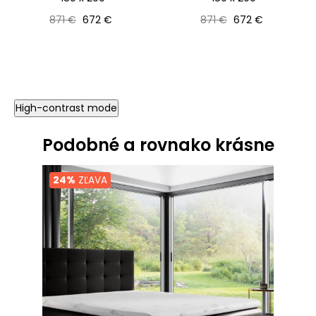
Bežná cena
Cena
Bežná cena
Cena
871 €
672 €
871 €
672 €
High-contrast mode
Podobné a rovnako krásne
24%
ZĽAVA