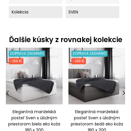
Kolekcia
SVEN
Ďalšie kúsky z rovnakej kolekcie
DOPRAVA ZADARMO
DOPRAVA ZADARMO
-199 €
-199 €
‹
›
Elegantná manželská
Elegantná manželská
posteľ Sven s úložným
posteľ Sven s úložným
priestorom biela eko koža
priestorom šedá eko koža
180 x 200
180 x 200