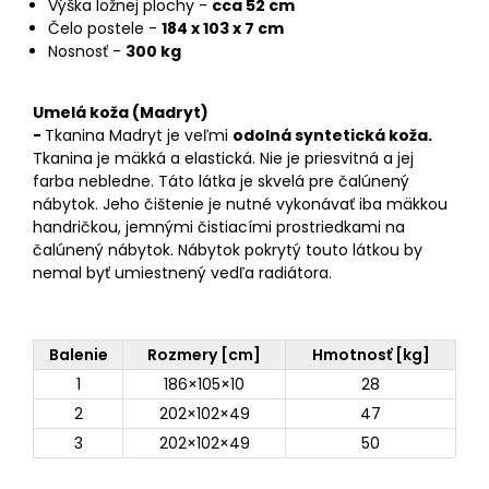
Výška ložnej plochy -
cca 52 cm
Čelo postele -
184 x 103 x 7 cm
Nosnosť -
300 kg
Umelá koža (Madryt)
-
Tkanina Madryt je veľmi
odolná syntetická koža.
Tkanina je mäkká a elastická. Nie je priesvitná a jej
farba nebledne. Táto látka je skvelá pre čalúnený
nábytok. Jeho čištenie je nutné vykonávať iba mäkkou
handričkou, jemnými čistiacími prostriedkami na
čalúnený nábytok. Nábytok pokrytý touto látkou by
nemal byť umiestnený vedľa radiátora.
Balenie
Rozmery [cm]
Hmotnosť [kg]
1
186×105×10
28
2
202×102×49
47
3
202×102×49
50