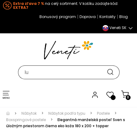
Extra zľava 7 %
na celý sortiment. V košíku zadajte kód:
EXTRA7
|
|
|
Bonusový program
Doprava
Kontakty
Blog
Veneti SK
Toggle navigation
0
Nábytok
Nábytok podľa typu
Postele
Boxspringové postele
Elegantná manželská posteľ Sven s
úložným priestorom čierna eko koža 180 x 200 + topper