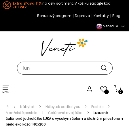
Extra zľava 7 %
na celý sortiment. V košíku zadajte kód:
EXTRA7
|
|
|
Bonusový program
Doprava
Kontakty
Blog
Veneti SK
Toggle navigation
0
Nábytok
Nábytok podľa typu
Postele
Manželské postele
Čalúnené dvojlôžka
Luxusné
čalúnené jednolôžko LUKA s vysokým čelom a úložným priestorom
biela eko koža 140x200