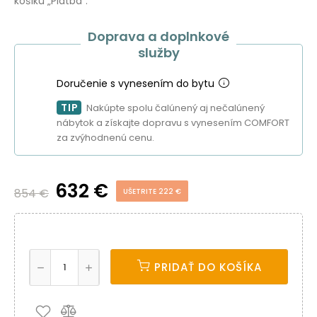
košíku „Platba“.
Doprava a doplnkové
služby
Doručenie s vynesením do bytu
TIP
Nakúpte spolu čalúnený aj nečalúnený
nábytok a získajte dopravu s vynesením COMFORT
za zvýhodnenú cenu.
632 €
854 €
UŠETRITE 222 €
PRIDAŤ DO KOŠÍKA