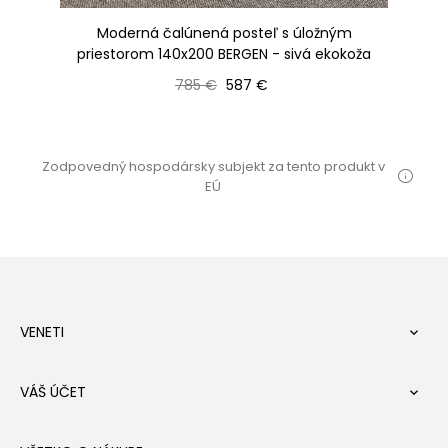
á
Moderná čalúnená posteľ s úložným
priestorom 140x200 BERGEN - sivá ekokoža
Bežná cena
Cena
785 €
587 €
Zodpovedný hospodársky subjekt za tento produkt v
EÚ
VENETI

VÁŠ ÚČET
