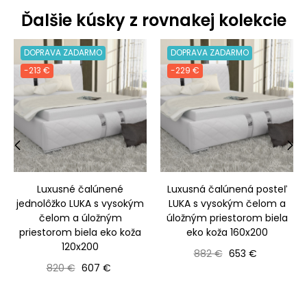
Ďalšie kúsky z rovnakej kolekcie
DOPRAVA ZADARMO
DOPRAVA ZADARMO
-213 €
-229 €
‹
›
Luxusné čalúnené
Luxusná čalúnená posteľ
jednolôžko LUKA s vysokým
LUKA s vysokým čelom a
čelom a úložným
úložným priestorom biela
priestorom biela eko koža
eko koža 160x200
120x200
Bežná cena
Cena
882 €
653 €
Bežná cena
Cena
820 €
607 €