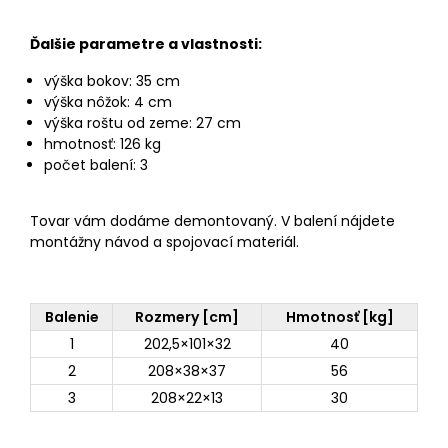
Ďalšie parametre a vlastnosti:
výška bokov: 35 cm
výška nôžok: 4 cm
výška roštu od zeme: 27 cm
hmotnosť: 126 kg
počet balení: 3
Tovar vám dodáme demontovaný. V balení nájdete
montážny návod a spojovací materiál.
Balenie
Rozmery [cm]
Hmotnosť [kg]
1
202,5×101×32
40
2
208×38×37
56
3
208×22×13
30