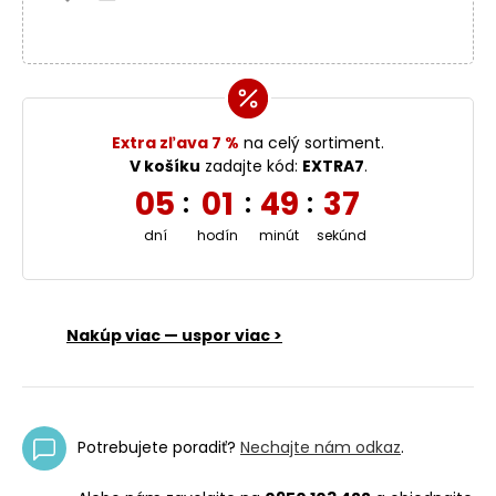
Extra zľava 7 %
na celý sortiment.
V košíku
zadajte kód:
EXTRA7
.
05
01
49
36
:
:
:
dní
hodín
minút
sekúnd
Nakúp viac — uspor viac >
Potrebujete poradiť?
Nechajte nám odkaz
.