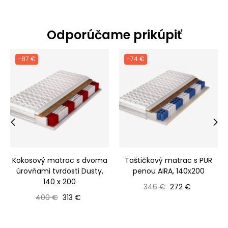
Odporúčame prikúpiť
-87 €
-74 €
‹
›
Kokosový matrac s dvoma
Taštičkový matrac s PUR
úrovňami tvrdosti Dusty,
penou AIRA, 140x200
140 x 200
Bežná cena
Cena
346 €
272 €
Bežná cena
Cena
400 €
313 €