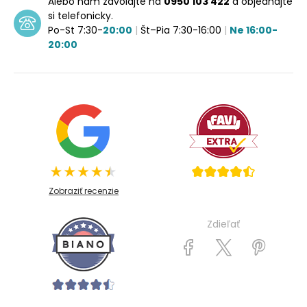
Alebo nám zavolajte na
0950 103 422
a objednajte
si telefonicky.
Po-St 7:30-
20:00
|
Št–Pia 7:30-16:00
|
Ne 16:00-
20:00
Zobraziť recenzie
Zdieľať