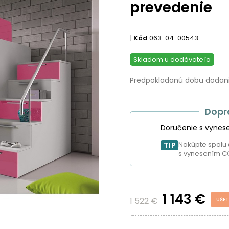
prevedenie
Kód
063-04-00543
Skladom u dodávateľa
Predpokladanú dobu dodania
Dopr
Doručenie s vynes
Nakúpte spolu 
TIP
s vynesením C
1 143 €
1 522 €
UŠET