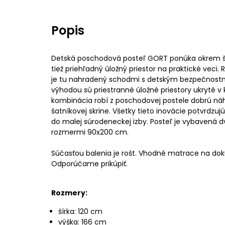
Popis
Detská poschodová posteľ GORT ponúka okrem š
tiež priehľadný úložný priestor na praktické veci.
je tu nahradený schodmi s detským bezpečnostn
výhodou sú priestranné úložné priestory ukryté 
kombinácia robí z poschodovej postele dobrú n
šatníkovej skrine. Všetky tieto inovácie potvrdzujú
do malej súrodeneckej izby. Posteľ je vybavená 
rozmermi 90x200 cm.
Súčasťou balenia je rošt. Vhodné matrace na dok
Odporúčame prikúpiť.
Rozmery:
šírka: 120 cm
výška: 166 cm