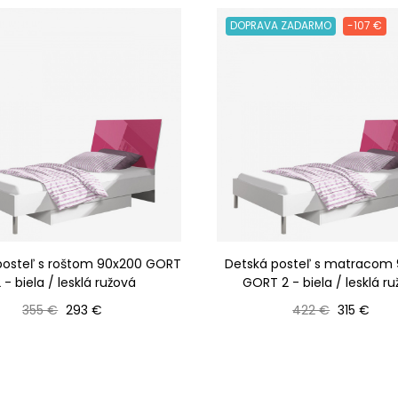
DOPRAVA ZADARMO
-107 €
posteľ s roštom 90x200 GORT
Detská posteľ s matracom
 - biela / lesklá ružová
GORT 2 - biela / lesklá r
Bežná cena
Cena
Bežná cena
Cena
355 €
293 €
422 €
315 €