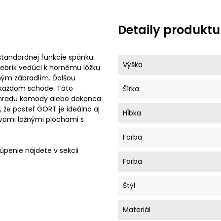
Detaily produktu
tandardnej funkcie spánku
Výška
 Rebrík vedúci k hornému lôžku
ým zábradlím. Ďalšou
v každom schode. Táto
Šírka
áhradu komody alebo dokonca
, že posteľ GORT je ideálna aj
Hĺbka
dvomi ložnými plochami s
Farba
úpenie nájdete v sekcii
Farba
Štýl
Materiál