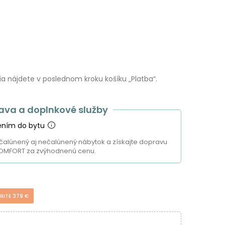
 nájdete v poslednom kroku košíku „Platba“.
ava a doplnkové služby
ením do bytu
čalúnený aj nečalúnený nábytok a získajte dopravu
OMFORT za zvýhodnenú cenu.
RITE 379 €