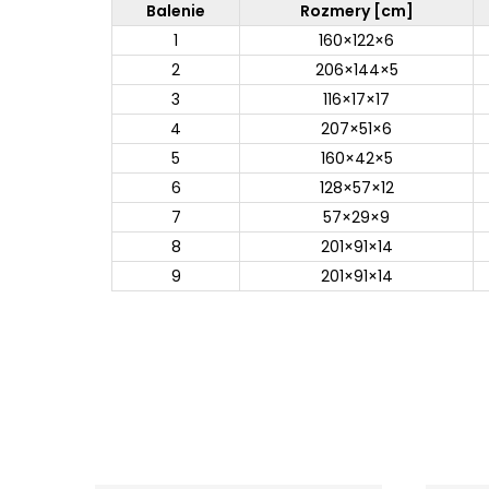
Balenie
Rozmery [cm]
1
160×122×6
2
206×144×5
3
116×17×17
4
207×51×6
5
160×42×5
6
128×57×12
7
57×29×9
8
201×91×14
9
201×91×14