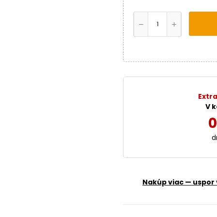
Extra
V k
0
d
Nakúp viac — uspor 