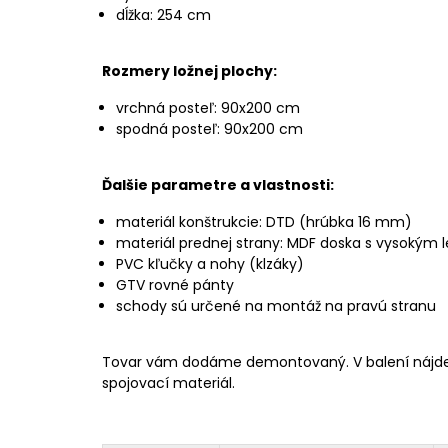
dĺžka: 254 cm
Rozmery ložnej plochy:
vrchná posteľ: 90x200 cm
spodná posteľ: 90x200 cm
Ďalšie parametre a vlastnosti:
materiál konštrukcie: DTD (hrúbka 16 mm)
materiál prednej strany: MDF doska s vysokým
PVC kľučky a nohy (klzáky)
GTV rovné pánty
schody sú určené na montáž na pravú stranu
Tovar vám dodáme demontovaný. V balení nájd
spojovací materiál.