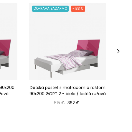
DOPRAVA ZADARMO
-133 €
DOPR
›
 90x200
Detská posteľ s matracom a roštom
Dets
užová
90x200 GORT 2 - biela / lesklá ružová
G
Bežná cena
Cena
515 €
382 €