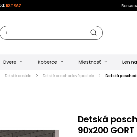
kód:
EXTRA7
Bonuso
Dvere
Koberce
Miestnosť
Len na
Detské postele
Detské poschodové postele
Detská poschodo
Detská posch
90x200 GORT -