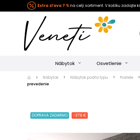
Extra zľava 7 %
na celý sortiment. V košíku zadajte 
Nábytok
Osvetlenie
Nábytok
Nábytok podľa typu
Postele
prevedenie
DOPRAVA ZADARMO
-379 €