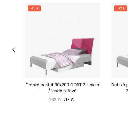
-46 €
-62 €
‹
Detská posteľ 90x200 GORT 2 - biela
Detská 
/ lesklá ružová
2
Bežná cena
Cena
263 €
217 €