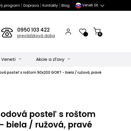
|
|
|
Veneti SK
vý program
Doprava
Kontakty
Blog
0950 103 422
0
prevádzková doba
 Veneti
Akcie a zľavy
vá posteľ s roštom 90x200 GORT - biela / ružová, pravé
odová posteľ s roštom
 biela / ružová, pravé