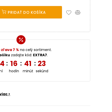
PRIDAŤ DO KOŠÍKA
 zľava 7 %
na celý sortiment.
ošíku
zadajte kód:
EXTRA7
.
4
16
41
22
:
:
:
ní
hodín
minút
sekúnd
viac >