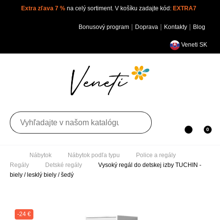
Extra zľava 7 %
na celý sortiment. V košíku zadajte kód:
EXTRA7
|
|
|
Bonusový program
Doprava
Kontakty
Blog
Veneti SK
Toggle navigation
0
Nábytok
Nábytok podľa typu
Police a regály
Regály
Detské regály
Vysoký regál do detskej izby
TUCHIN - biely / lesklý biely / šedý