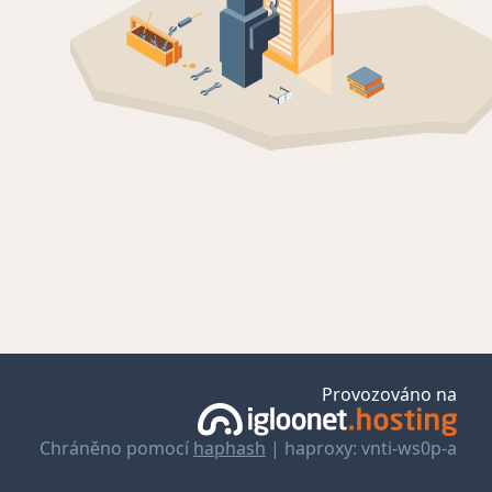
Provozováno na
Chráněno pomocí
haphash
| haproxy: vnti-ws0p-a