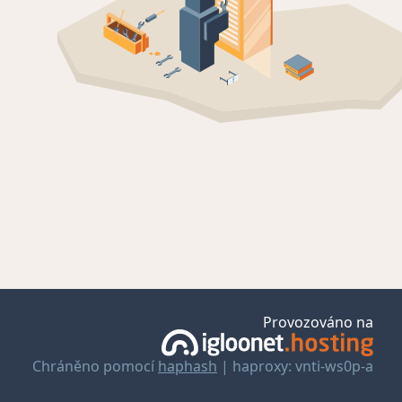
Provozováno na
Chráněno pomocí
haphash
| haproxy: vnti-ws0p-a