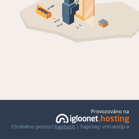
Provozováno na
Chráněno pomocí
haphash
| haproxy: vnti-ws0p-a