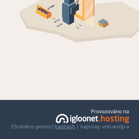
Provozováno na
Chráněno pomocí
haphash
| haproxy: vnti-ws0p-a