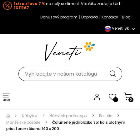
Extra zľava 7 %
na celý sortiment. V košíku zadajte kód:
EXTRA7
|
|
|
Bonusový program
Doprava
Kontakty
Blog
Veneti SK
Toggle navigation
0
Nábytok
Nábytok podľa typu
Postele
Manželské postele
Čalúnené jednolôžko Soffio s úložným
priestorom čierna 140 x 200