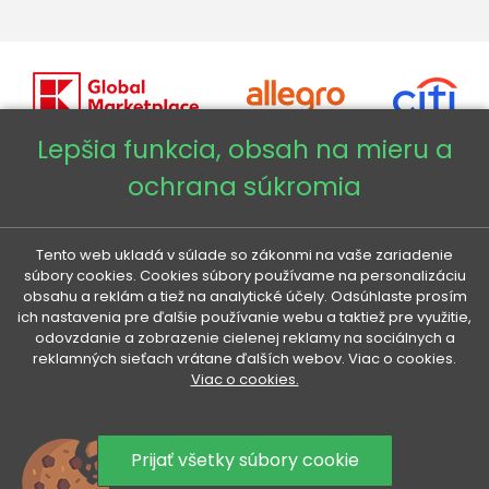
Lepšia funkcia, obsah na mieru a
ochrana súkromia
Copyright © 2026 - Veneti™
Veneti SK
Tento web ukladá v súlade so zákonmi na vaše zariadenie
súbory cookies. Cookies súbory používame na personalizáciu
obsahu a reklám a tiež na analytické účely. Odsúhlaste prosím
Veneti CZ
ich nastavenia pre ďalšie používanie webu a taktiež pre využitie,
odovzdanie a zobrazenie cielenej reklamy na sociálnych a
reklamných sieťach vrátane ďalších webov. Viac o cookies.
Veneti DE
Viac o cookies.
Veneti HU
Prijať všetky súbory cookie