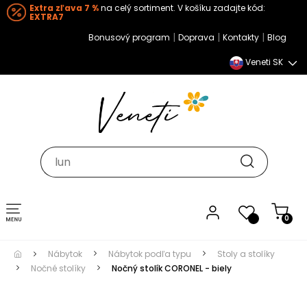
Extra zľava 7 %
na celý sortiment. V košíku zadajte kód:
EXTRA7
|
|
|
Bonusový program
Doprava
Kontakty
Blog
Veneti SK
Toggle navigation
0
Nábytok
Nábytok podľa typu
Stoly a stolíky
Nočné stolíky
Nočný stolík CORONEL - biely