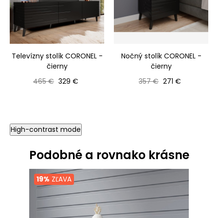
Televízny stolík CORONEL -
Nočný stolík CORONEL -
čierny
čierny
Bežná cena
Cena
Bežná cena
Cena
465 €
329 €
357 €
271 €
High-contrast mode
Podobné a rovnako krásne
19%
ZĽAVA