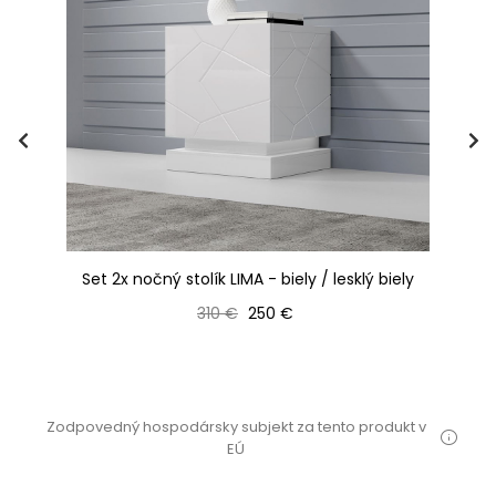
Set 2x nočný stolík LIMA - biely / lesklý biely
S
Bežná cena
Cena
310 €
250 €
Zodpovedný hospodársky subjekt za tento produkt v
EÚ