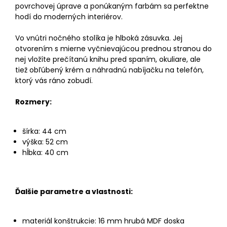
povrchovej úprave a ponúkaným farbám sa perfektne
hodí do moderných interiérov.
Vo vnútri nočného stolíka je hlboká zásuvka. Jej
otvorením s mierne vyčnievajúcou prednou stranou do
nej vložíte prečítanú knihu pred spaním, okuliare, ale
tiež obľúbený krém a náhradnú nabíjačku na telefón,
ktorý vás ráno zobudí.
Rozmery:
šírka: 44 cm
výška: 52 cm
hĺbka: 40 cm
Ďalšie parametre a vlastnosti:
materiál konštrukcie: 16 mm hrubá MDF doska