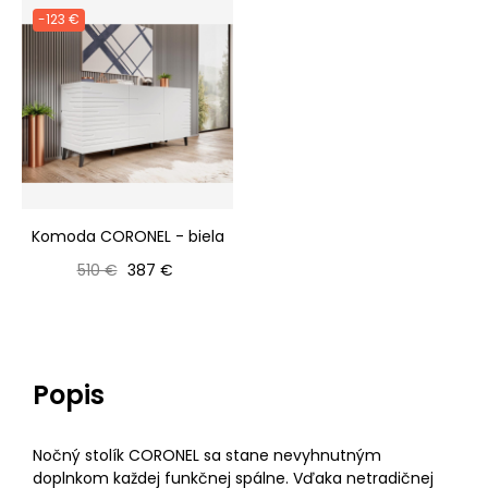
-123 €
Komoda CORONEL - biela
Bežná cena
Cena
510 €
387 €
Popis
Nočný stolík CORONEL sa stane nevyhnutným
doplnkom každej funkčnej spálne. Vďaka netradičnej