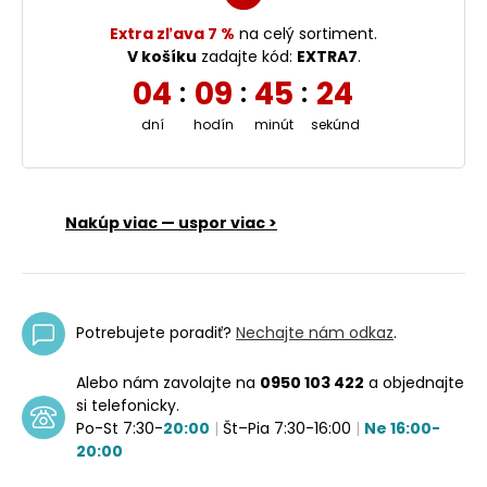
Extra zľava 7 %
na celý sortiment.
V košíku
zadajte kód:
EXTRA7
.
04
09
45
23
:
:
:
dní
hodín
minút
sekúnd
Nakúp viac — uspor viac >
Potrebujete poradiť?
Nechajte nám odkaz
.
Alebo nám zavolajte na
0950 103 422
a objednajte
si telefonicky.
Po-St 7:30-
20:00
|
Št–Pia 7:30-16:00
|
Ne 16:00-
20:00