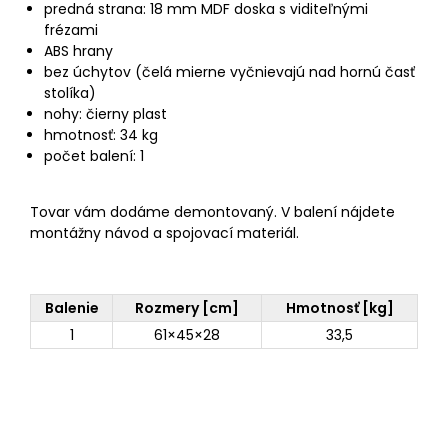
predná strana: 18 mm MDF doska s viditeľnými
frézami
ABS hrany
bez úchytov (čelá mierne vyčnievajú nad hornú časť
stolíka)
nohy: čierny plast
hmotnosť: 34 kg
počet balení: 1
Tovar vám dodáme demontovaný. V balení nájdete
montážny návod a spojovací materiál.
Balenie
Rozmery [cm]
Hmotnosť [kg]
1
61×45×28
33,5