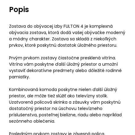
Popis
Zostava do obývacej izby FULTON 4 je komplexná
obývacia zostava, ktorá dodá vašej obývačke moderný
a módny charakter. Zostava sa skladá z niekoľkých
prvkov, ktoré poskytnú dostatok úložného priestoru.
Prvým prvkom zostavy čiastočne presklená vitrína.
Vitrína vám poskytne ďalší úložný priestor a umožní
vystaviť dekoratívne predmety alebo dôležité rodinné
pamiatky.
Kombinovaná komoda poskytne nielen ďalší úložný
priestor, ale môže tiež slúžiť ako televízny stolík.
Uzatvorená policová skrinka a zásuvky vám poskytnú
dostatočný priestor na úschovu televízneho
príslušenstva, posteľnej bielizne, riadu alebo napríklad
sezónneho oblečenia.
Posledným prvkom zostavy je závesná polica.