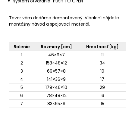
systém otvárania "PUSH TO OPEN"
Tovar vám dodáme demontovaný. V balení nájdete
montážny návod a spojovací materiál.
Balenie
Rozmery [cm]
Hmotnosť [kg]
1
46×9×7
11
2
158×48×12
34
3
69×57×8
10
4
141×36×9
17
5
179×46×10
29
6
78×48×12
16
7
83×55×9
15