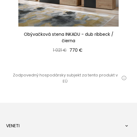
 /
Obývačková stena INKADU - dub ribbeck /
čierna
bi
Bežná cena
Cena
1 021 €
770 €
Zodpovedný hospodársky subjekt za tento produkt v
EÚ
VENETI
