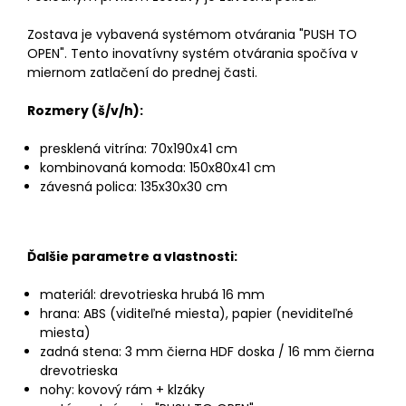
Zostava je vybavená systémom otvárania "PUSH TO
OPEN". Tento inovatívny systém otvárania spočíva v
miernom zatlačení do prednej časti.
Rozmery (š/v/h):
presklená vitrína: 70x190x41 cm
kombinovaná komoda: 150x80x41 cm
závesná polica: 135x30x30 cm
Ďalšie parametre a vlastnosti:
materiál: drevotrieska hrubá 16 mm
hrana: ABS (viditeľné miesta), papier (neviditeľné
miesta)
zadná stena: 3 mm čierna HDF doska / 16 mm čierna
drevotrieska
nohy: kovový rám + klzáky