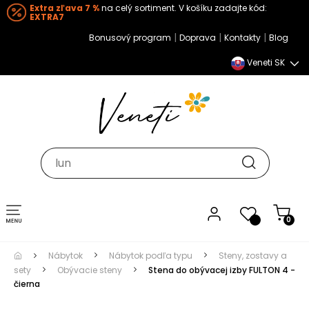
Extra zľava 7 %
na celý sortiment. V košíku zadajte kód:
EXTRA7
|
|
|
Bonusový program
Doprava
Kontakty
Blog
Veneti SK
Toggle navigation
0
Nábytok
Nábytok podľa typu
Steny, zostavy a
sety
Obývacie steny
Stena do obývacej izby FULTON 4 -
čierna