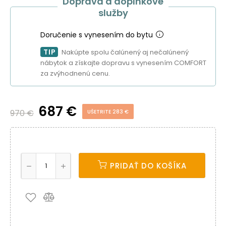
Doprava a doplnkové
služby
Doručenie s vynesením do bytu
TIP
Nakúpte spolu čalúnený aj nečalúnený
nábytok a získajte dopravu s vynesením COMFORT
za zvýhodnenú cenu.
687 €
970 €
UŠETRITE 283 €
PRIDAŤ DO KOŠÍKA