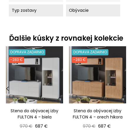
Typ zostavy
Obývacie
Ďalšie kúsky z rovnakej kolekcie
DOPRAVA ZADARMO
DOPRAVA ZADARMO
-283 €
-283 €
‹
›
Stena do obývacej izby
Stena do obývacej izby
FULTON 4 - biela
FULTON 4 - orech hikora
Bežná cena
Cena
Bežná cena
Cena
970 €
687 €
970 €
687 €