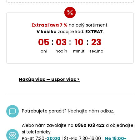
Extra zľava 7 %
na celý sortiment.
V košíku
zadajte kód:
EXTRA7
.
05
03
10
22
:
:
:
dní
hodín
minút
sekúnd
Nakúp viac — uspor viac >
Potrebujete poradiť?
Nechajte nám odkaz
.
Alebo nám zavolajte na
0950 103 422
a objednajte
si telefonicky.
Po-St 7:30-
20:00
|
Št–Pia 7:30-16:00
|
Ne 16:00-