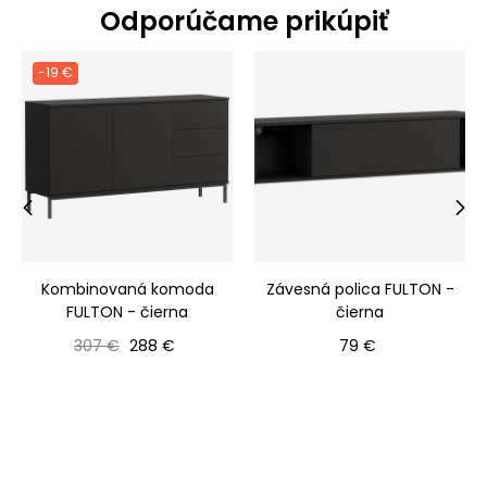
Odporúčame prikúpiť
-19 €
‹
›
Kombinovaná komoda
Závesná polica FULTON -
FULTON - čierna
čierna
Bežná cena
Cena
Cena
307 €
288 €
79 €