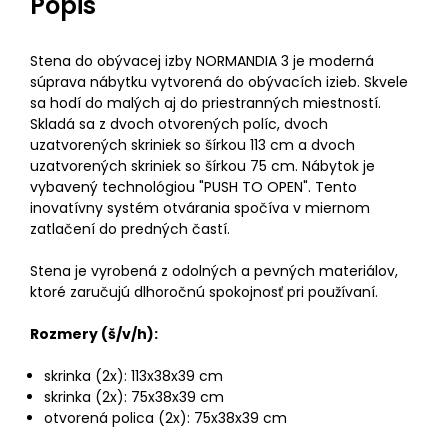
Popis
Stena do obývacej izby NORMANDIA 3 je moderná
súprava nábytku vytvorená do obývacích izieb. Skvele
sa hodí do malých aj do priestranných miestností.
Skladá sa z dvoch otvorených políc, dvoch
uzatvorených skriniek so šírkou 113 cm a dvoch
uzatvorených skriniek so šírkou 75 cm. Nábytok je
vybavený technológiou "PUSH TO OPEN". Tento
inovatívny systém otvárania spočíva v miernom
zatlačení do predných častí.
Stena je vyrobená z odolných a pevných materiálov,
ktoré zaručujú dlhoročnú spokojnosť pri používaní.
Rozmery (š/v/h):
skrinka (2x): 113x38x39 cm
skrinka (2x): 75x38x39 cm
otvorená polica (2x): 75x38x39 cm