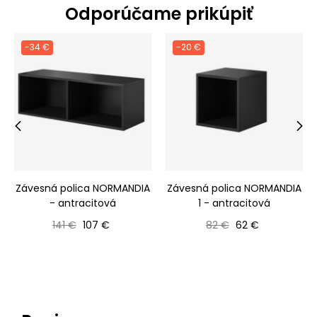
Odporúčame prikúpiť
-34 €
-20 €
‹
›
Závesná polica NORMANDIA
Závesná polica NORMANDIA
- antracitová
1 - antracitová
Bežná cena
Cena
Bežná cena
Cena
141 €
107 €
82 €
62 €