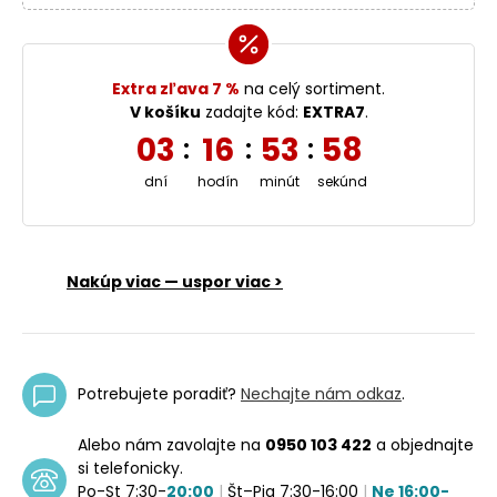
Extra zľava 7 %
na celý sortiment.
V košíku
zadajte kód:
EXTRA7
.
03
16
53
58
:
:
:
dní
hodín
minút
sekúnd
Nakúp viac — uspor viac >
Potrebujete poradiť?
Nechajte nám odkaz
.
Alebo nám zavolajte na
0950 103 422
a objednajte
si telefonicky.
Po-St 7:30-
20:00
|
Št–Pia 7:30-16:00
|
Ne 16:00-