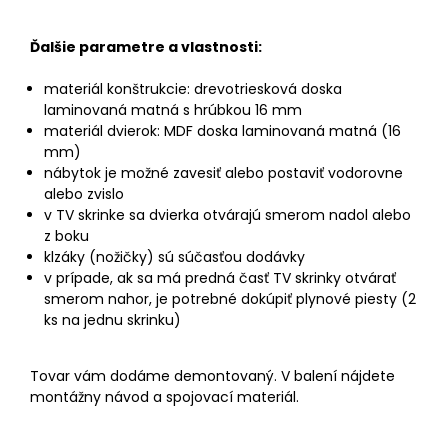
Ďalšie parametre a vlastnosti:
materiál konštrukcie: drevotriesková doska
laminovaná matná s hrúbkou 16 mm
materiál dvierok: MDF doska laminovaná matná (16
mm)
nábytok je možné zavesiť alebo postaviť vodorovne
alebo zvislo
v TV skrinke sa dvierka otvárajú smerom nadol alebo
z boku
klzáky (nožičky) sú súčasťou dodávky
v prípade, ak sa má predná časť TV skrinky otvárať
smerom nahor, je potrebné dokúpiť plynové piesty (2
ks na jednu skrinku)
Tovar vám dodáme demontovaný. V balení nájdete
montážny návod a spojovací materiál.