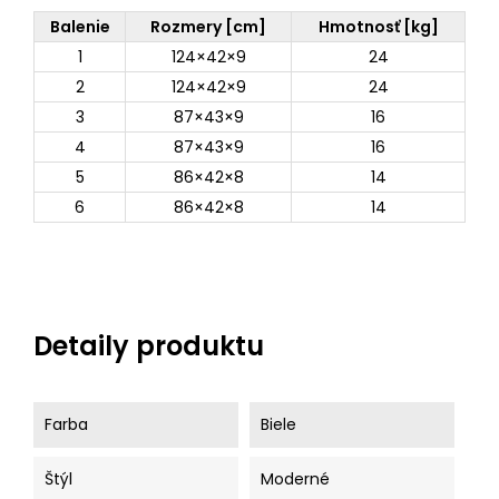
Balenie
Rozmery [cm]
Hmotnosť [kg]
1
124×42×9
24
2
124×42×9
24
3
87×43×9
16
4
87×43×9
16
5
86×42×8
14
6
86×42×8
14
Detaily produktu
Farba
Biele
Štýl
Moderné