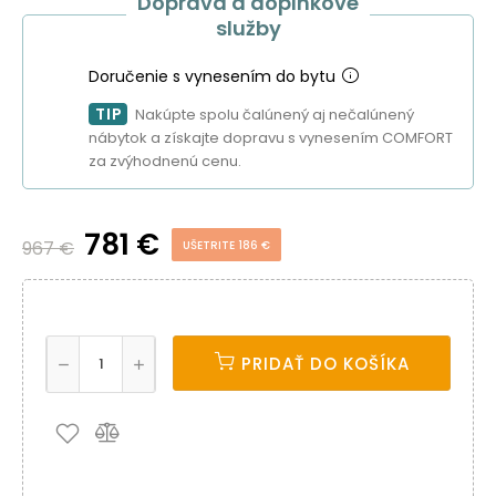
Doprava a doplnkové
služby
Doručenie s vynesením do bytu
TIP
Nakúpte spolu čalúnený aj nečalúnený
nábytok a získajte dopravu s vynesením COMFORT
za zvýhodnenú cenu.
781 €
967 €
UŠETRITE 186 €
PRIDAŤ DO KOŠÍKA