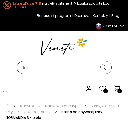
Extra zľava 7 %
na celý sortiment. V košíku zadajte kód:
EXTRA7
|
|
|
Bonusový program
Doprava
Kontakty
Blog
Veneti SK
Toggle navigation
0
Nábytok
Nábytok podľa typu
Steny, zostavy a
sety
Obývacie steny
Stena do obývacej izby
NORMANDIA 3 - biela