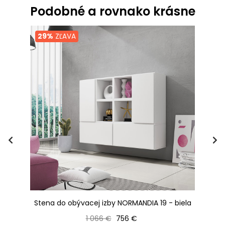
Podobné a rovnako krásne
29%
ZĽAVA
Stena do obývacej izby NORMANDIA 19 - biela
S
Bežná cena
Cena
1 066 €
756 €