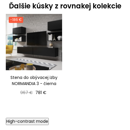
Ďalšie kúsky z rovnakej kolekcie
-186 €
Stena do obývacej izby
NORMANDIA 3 - čierna
Bežná cena
Cena
967 €
781 €
High-contrast mode