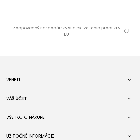
Zodpovedný hospodársky subjekt za tento produkt v
EÚ
VENETI

VÁŠ ÚČET

VŠETKO O NÁKUPE

UŽITOČNÉ INFORMÁCIE
