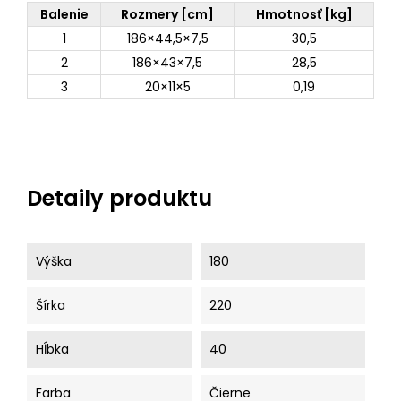
Balenie
Rozmery [cm]
Hmotnosť [kg]
1
186×44,5×7,5
30,5
2
186×43×7,5
28,5
3
20×11×5
0,19
Detaily produktu
Výška
180
Šírka
220
Hĺbka
40
Farba
Čierne