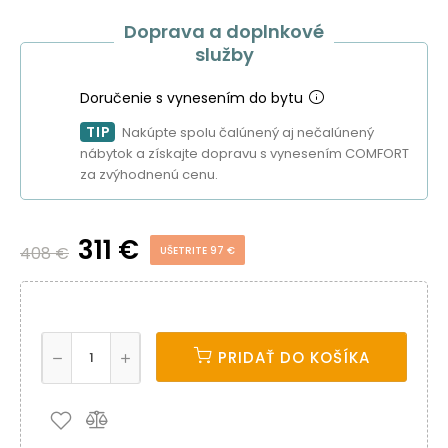
Doprava a doplnkové
služby
Doručenie s vynesením do bytu
TIP
Nakúpte spolu čalúnený aj nečalúnený
nábytok a získajte dopravu s vynesením COMFORT
za zvýhodnenú cenu.
311 €
408 €
UŠETRITE 97 €
PRIDAŤ DO KOŠÍKA