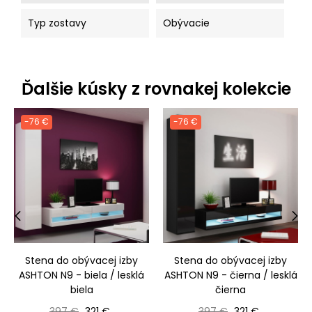
Typ zostavy
Obývacie
Ďalšie kúsky z rovnakej kolekcie
-76 €
-76 €
‹
›
Stena do obývacej izby
Stena do obývacej izby
ASHTON N9 - biela / lesklá
ASHTON N9 - čierna / lesklá
biela
čierna
Bežná cena
Cena
Bežná cena
Cena
397 €
321 €
397 €
321 €