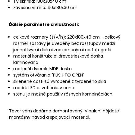
TV skrinka: 180x30x40 cm
závesná vitrína: 40x180x30 cm
Ďalšie parametre a vlastnosti:
celkové rozmery (š/v/h): 220x180x40 cm - celkový
rozmer zostavy je uvedený bez rozstupov medzi
jednotlivými dielmi znázornenými na fotografii
materiál konštrukcie: drevotriesková doska
laminovaná
materiál dvierok: MDF doska
systém otvárania "PUSH TO OPEN"
sklenené časti sú vyrobené z tvrdeného skla
modré LED osvetlenie v cene
stenu je možné použiť v rôznych kombináciách
Tovar vám dodáme demontovaný. V balení nájdete
montážny návod a spojovací materiál.