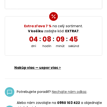
Extra zľava 7 %
na celý sortiment.
V košíku
zadajte kód:
EXTRA7
.
04
08
09
44
:
:
:
dní
hodín
minút
sekúnd
Nakúp viac — uspor viac >
Potrebujete poradiť?
Nechajte nám odkaz
.
Alebo nám zavolajte na
0950 103 422
a objednajte