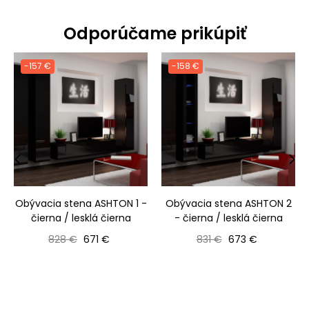
Odporúčame prikúpiť
-157 €
-158 €
‹
›
Obývacia stena ASHTON 1 -
Obývacia stena ASHTON 2
čierna / lesklá čierna
- čierna / lesklá čierna
Bežná cena
Cena
Bežná cena
Cena
828 €
671 €
831 €
673 €