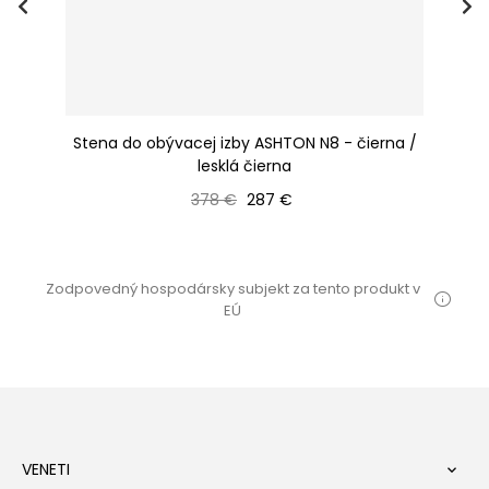
Stena do obývacej izby ASHTON N8 - čierna /
rna
lesklá čierna
os
Bežná cena
Cena
378 €
287 €
Zodpovedný hospodársky subjekt za tento produkt v
EÚ
VENETI
