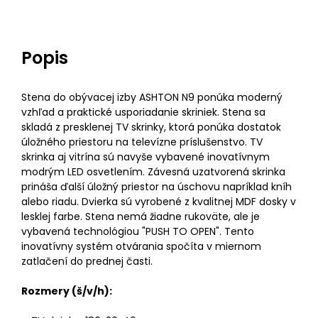
Popis
Stena do obývacej izby ASHTON N9 ponúka moderný
vzhľad a praktické usporiadanie skriniek. Stena sa
skladá z presklenej TV skrinky, ktorá ponúka dostatok
úložného priestoru na televízne príslušenstvo. TV
skrinka aj vitrína sú navyše vybavené inovatívnym
modrým LED osvetlením. Závesná uzatvorená skrinka
prináša ďalší úložný priestor na úschovu napríklad kníh
alebo riadu. Dvierka sú vyrobené z kvalitnej MDF dosky v
lesklej farbe. Stena nemá žiadne rukoväte, ale je
vybavená technológiou "PUSH TO OPEN". Tento
inovatívny systém otvárania spočíta v miernom
zatlačení do prednej časti.
Rozmery (š/v/h):