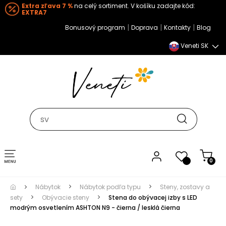
Extra zľava 7 %
na celý sortiment. V košíku zadajte kód:
EXTRA7
|
|
|
Bonusový program
Doprava
Kontakty
Blog
Veneti SK
Toggle navigation
0
Nábytok
Nábytok podľa typu
Steny, zostavy a
sety
Obývacie steny
Stena do obývacej izby s LED
modrým osvetlením ASHTON N9 - čierna / lesklá čierna