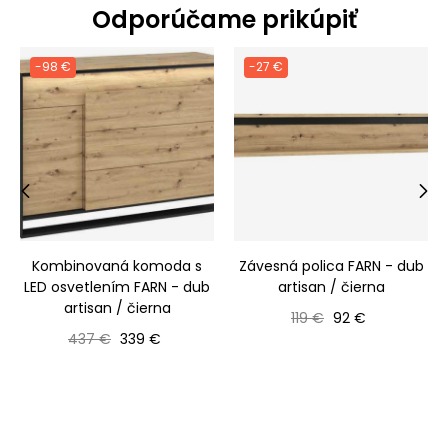
Odporúčame prikúpiť
-98 €
-27 €
‹
›
Kombinovaná komoda s
Závesná polica FARN - dub
LED osvetlením FARN - dub
artisan / čierna
artisan / čierna
Bežná cena
Cena
119 €
92 €
Bežná cena
Cena
437 €
339 €