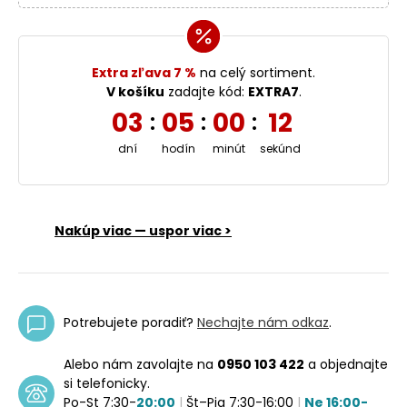
Extra zľava 7 %
na celý sortiment.
V košíku
zadajte kód:
EXTRA7
.
03
05
00
12
:
:
:
dní
hodín
minút
sekúnd
Nakúp viac — uspor viac >
Potrebujete poradiť?
Nechajte nám odkaz
.
Alebo nám zavolajte na
0950 103 422
a objednajte
si telefonicky.
Po-St 7:30-
20:00
|
Št–Pia 7:30-16:00
|
Ne 16:00-