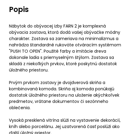
Popis
Nábytok do obývacej izby FARN 2 je komplexná
obývacia zostava, ktorá dodá vašej obývačke módny
charakter. Zostava sa zameriava na minimalizmus a
nahrádza štandardné rukoväte otváracím systémom
"PUSH TO OPEN". Použité farby a imitácie dreva
dokonale ladia s priemyselným štýlom. Zostava sa
skladá z niekoľkých prvkov, ktoré poskytnú dostatok
úložného priestoru.
Prvým prvkom zostavy je dvojdverová skriňa a
kombinovaná komoda. Skriňa aj komoda ponúkajú
dostatok úložného priestoru na uloženie akýchkoľvek
predmetov, vrátane dokumentov či sezónneho
oblečenia.
Vysoká presklená vitrína slúži na vystavenie dekorácií,
kníh alebo porcelánu. Jej uzatvorená časť poslúži ako
ďalší úložný priestor.