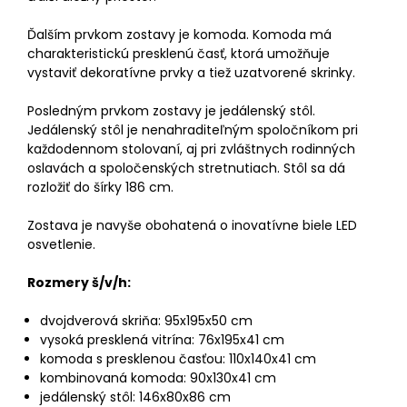
Ďalším prvkom zostavy je komoda. Komoda má
charakteristickú presklenú časť, ktorá umožňuje
vystaviť dekoratívne prvky a tiež uzatvorené skrinky.
Posledným prvkom zostavy je jedálenský stôl.
Jedálenský stôl je nenahraditeľným spoločníkom pri
každodennom stolovaní, aj pri zvláštnych rodinných
oslavách a spoločenských stretnutiach. Stôl sa dá
rozložiť do šírky 186 cm.
Zostava je navyše obohatená o inovatívne biele LED
osvetlenie.
Rozmery š/v/h:
dvojdverová skriňa: 95x195x50 cm
vysoká presklená vitrína: 76x195x41 cm
komoda s presklenou časťou: 110x140x41 cm
kombinovaná komoda: 90x130x41 cm
jedálenský stôl: 146x80x86 cm