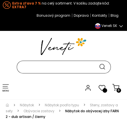
Extra zľava 7 %
na celý sortiment. V košíku zadajte kód:
EXTRA7
|
|
|
Bonusový program
Doprava
Kontakty
Blog
Veneti SK
Toggle navigation
0
Nábytok
Nábytok podľa typu
Steny, zostavy a
sety
Obývacie zostavy
Nábytok do obývacej izby FARN
2 - dub artisan / čierny