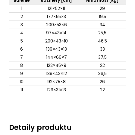
Balenie
Rozmery [cm]
Hmotnosť [kg]
1
121×52×11
29
2
177×55×3
19,5
3
200×53×6
34
4
97×43×14
25,5
5
200×43×10
46,5
6
139×43×13
33
7
144×66×7
37,5
8
122×45×9
22
9
139×43×12
36,5
10
92×75×8
26
11
129×31×13
22
Detaily produktu