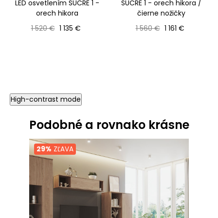
LED osvetlením SUCRE 1 -
SUCRE 1 - orech hikora /
orech hikora
čierne nožičky
Bežná cena
Cena
Bežná cena
Cena
1 520 €
1 135 €
1 560 €
1 161 €
High-contrast mode
Podobné a rovnako krásne
29%
ZĽAVA