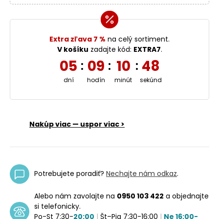
Extra zľava 7 %
na celý sortiment.
V košíku
zadajte kód:
EXTRA7
.
05
09
10
48
:
:
:
dní
hodín
minút
sekúnd
Nakúp viac — uspor viac >
Potrebujete poradiť?
Nechajte nám odkaz
.
Alebo nám zavolajte na
0950 103 422
a objednajte
si telefonicky.
Po-St 7:30-
20:00
|
Št–Pia 7:30-16:00
|
Ne 16:00-