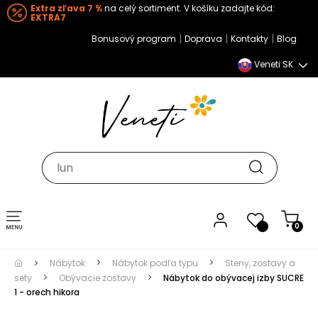
Extra zľava 7 %
na celý sortiment. V košíku zadajte kód:
EXTRA7
|
|
|
Bonusový program
Doprava
Kontakty
Blog
Veneti SK
Toggle navigation
0
Nábytok
Nábytok podľa typu
Steny, zostavy a
sety
Obývacie zostavy
Nábytok do obývacej izby SUCRE
1 - orech hikora