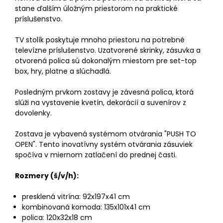
stane ďalším úložným priestorom na praktické
príslušenstvo.
TV stolík poskytuje mnoho priestoru na potrebné
televízne príslušenstvo. Uzatvorené skrinky, zásuvka a
otvorená polica sú dokonalým miestom pre set-top
box, hry, platne a slúchadlá.
Posledným prvkom zostavy je závesná polica, ktorá
slúži na vystavenie kvetín, dekorácií a suvenírov z
dovolenky.
Zostava je vybavená systémom otvárania "PUSH TO
OPEN". Tento inovatívny systém otvárania zásuviek
spočíva v miernom zatlačení do prednej časti.
Rozmery (š/v/h):
presklená vitrína: 92x197x41 cm
kombinovaná komoda: 135x101x41 cm
polica: 120x32x18 cm