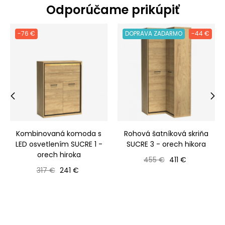
Odporúčame prikúpiť
-76 €
DOPRAVA ZADARMO
-44 €
‹
›
Kombinovaná komoda s
Rohová šatníková skriňa
LED osvetlením SUCRE 1 -
SUCRE 3 - orech hikora
orech hiroka
Bežná cena
Cena
455 €
411 €
Bežná cena
Cena
317 €
241 €