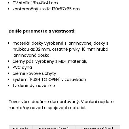
TV stolík: 181x48x41 cm
konferenčný stolík: 120x57x65 cm
Ďalšie parametre a vlastnosti:
materiál: dosky vyrobené z laminovanej dosky s
hrúbkou až 32 mm, ostatné prvky: 16 mm hrubá
laminovaná doska
čierny pás: vyrobený z MDF materiálu
PVC dyha
čierne kovové úchyty
systém "PUSH TO OPEN" v zásuvkách
tvrdené dymové sklo
Tovar vám dodáme demontovaný. V balení nájdete
montážny návod a spojovací materiál.