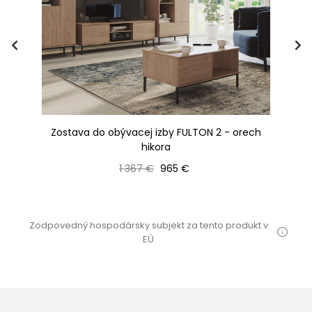
h
Zostava do obývacej izby FULTON 2 - orech
hikora
Bežná cena
Cena
1 367 €
965 €
Zodpovedný hospodársky subjekt za tento produkt v
EÚ