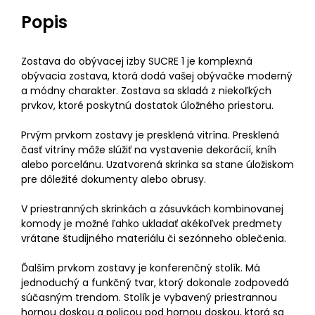
Popis
Zostava do obývacej izby SUCRE 1 je komplexná
obývacia zostava, ktorá dodá vašej obývačke moderný
a módny charakter. Zostava sa skladá z niekoľkých
prvkov, ktoré poskytnú dostatok úložného priestoru.
Prvým prvkom zostavy je presklená vitrína. Presklená
časť vitríny môže slúžiť na vystavenie dekorácií, kníh
alebo porcelánu. Uzatvorená skrinka sa stane úložiskom
pre dôležité dokumenty alebo obrusy.
V priestranných skrinkách a zásuvkách kombinovanej
komody je možné ľahko ukladať akékoľvek predmety
vrátane študijného materiálu či sezónneho oblečenia.
Ďalším prvkom zostavy je konferenčný stolík. Má
jednoduchý a funkčný tvar, ktorý dokonale zodpovedá
súčasným trendom. Stolík je vybavený priestrannou
hornou doskou a policou pod hornou doskou, ktorá sa