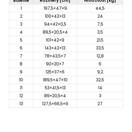
Balenie
Rozmery [cm]
Hmotnosť [kg]
1
197,5×47×9
44,5
2
100×42×13
24
3
94×42×0,5
7,5
4
89,5×20,5×4
3,5
5
101×42×9
21,5
6
143×42×13
33,5
7
78×43,5×7
12,8
8
90×20×7
6
9
125×37×6
9,2
10
189,5×47×10
32,5
11
53×41,5×13
14
12
89×20,5×4
3
13
127,5×66,5×9
27