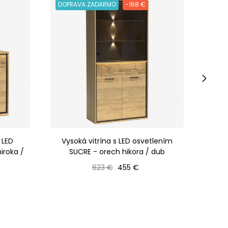
DOPRAVA ZADARMO
-168 €
-73 
›
 LED
Vysoká vitrína s LED osvetlením
Úzka v
iroka /
SUCRE - orech hikora / dub
Bežná cena
Cena
623 €
455 €