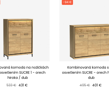
-94 €
ovaná komoda na nožičkách
Kombinovaná komoda s
 osvetlením SUCRE 1 - orech
osvetlením SUCRE - orech h
hiroka / dub
dub
Bežná cena
Cena
Bežná cena
Cena
533 €
431 €
495 €
401 €