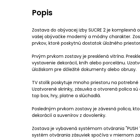
Popis
Zostava do obývacej izby SUCRE 2 je komplexná o
vašej obývačke moderný a módny charakter. Zost
prvkov, ktoré poskytnú dostatok úložného priestor
Prvým prvkom zostavy je presklená vitrína. Preskle
vystavenie dekorácií, kníh alebo porcelánu. Uzatv
úložiskom pre dôležité dokumenty alebo obrusy.
TV stolík poskytuje mnoho priestoru na potrebné t
Uzatvorené skrinky, zásuvka a otvorená polica s
top box, hry, platne a slúchadlá.
Posledným prvkom zostavy je závesná polica, ktorá
dekorácií a suvenírov z dovolenky.
Zostava je vybavená systémom otvárania "PUSH 
systém otvárania zásuviek spočíva v miernom zat