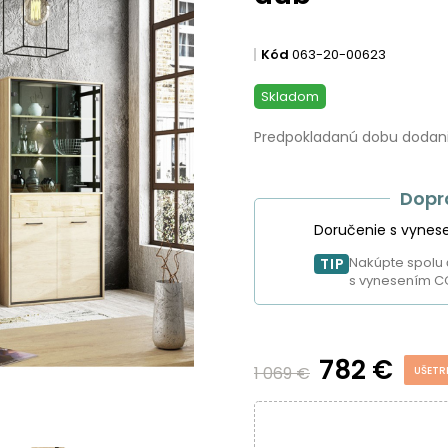
Kód
063-20-00623
Skladom
Predpokladanú dobu dodania
Dopr
Doručenie s vynes
Nakúpte spolu 
TIP
s vynesením C
782 €
1 069 €
UŠETR