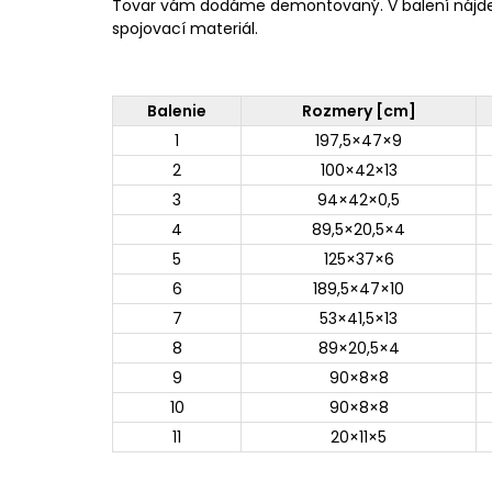
Tovar vám dodáme demontovaný. V balení nájd
spojovací materiál.
Balenie
Rozmery [cm]
1
197,5×47×9
2
100×42×13
3
94×42×0,5
4
89,5×20,5×4
5
125×37×6
6
189,5×47×10
7
53×41,5×13
8
89×20,5×4
9
90×8×8
10
90×8×8
11
20×11×5