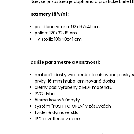
Navyše je zostava je doplnená o praktické biele LE
Rozmery (š/v/h):
presklená vitrína: 92x197x41 cm
polica: 120x32x18 cm
TV stolík: 181x48x41 cm
Ďalšie parametre a vlastnosti:
materiál: dosky vyrobené z laminovanej dosky 
prvky: 16 mm hrubá laminovaná doska
čierny pás: vyrobený z MDF materiálu
PVC dyha
čierne kovové úchyty
systém "PUSH TO OPEN" v zásuvkách
tvrdené dymové sklo
LED osvetlenie v cene