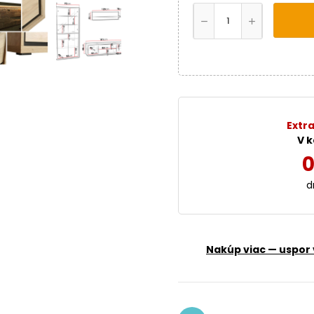
Extra
V k
0
d
Nakúp viac — uspor 