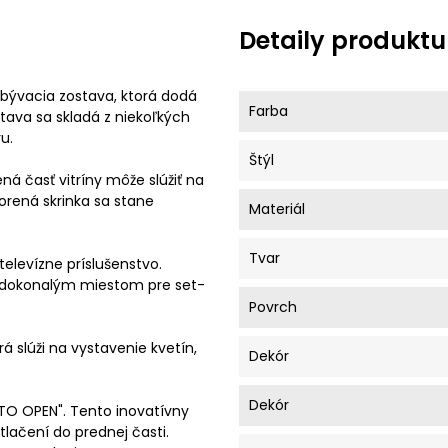
Detaily produktu
bývacia zostava, ktorá dodá
Farba
ava sa skladá z niekoľkých
u.
Štýl
ná časť vitríny môže slúžiť na
orená skrinka sa stane
Materiál
Tvar
elevízne príslušenstvo.
ú dokonalým miestom pre set-
Povrch
 slúži na vystavenie kvetín,
Dekór
Dekór
TO OPEN". Tento inovatívny
lačení do prednej časti.