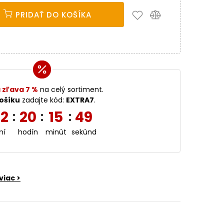
PRIDAŤ DO KOŠÍKA
 zľava 7 %
na celý sortiment.
ošíku
zadajte kód:
EXTRA7
.
2
20
15
47
:
:
:
ní
hodín
minút
sekúnd
viac >