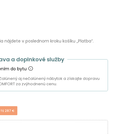
 nájdete v poslednom kroku košíku „Platba“.
ava a doplnkové služby
ením do bytu
čalúnený aj nečalúnený nábytok a získajte dopravu
OMFORT za zvýhodnenú cenu.
ITE 287 €