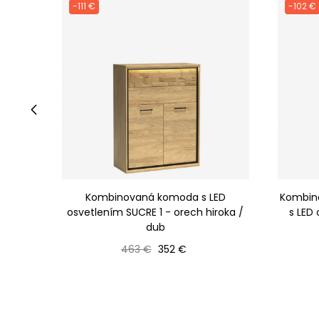
-111 €
-102 €
‹
Kombinovaná komoda s LED
Kombin
osvetlením SUCRE 1 - orech hiroka /
s LED
dub
Bežná cena
Cena
463 €
352 €