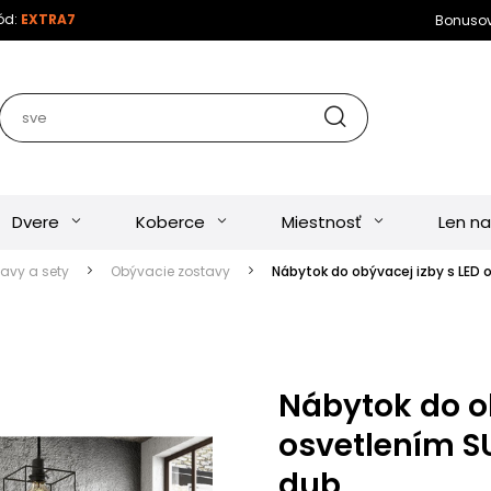
kód:
EXTRA7
Bonuso
Dvere
Koberce
Miestnosť
Len na
tavy a sety
Obývacie zostavy
Nábytok do obývacej izby s LED 
Nábytok do ob
osvetlením SU
dub