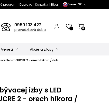
|
|
|
Veneti SK
vý program
Doprava
Kontakty
Blog
0950 103 422
0
prevádzková doba
 Veneti
Akcie a zľavy
osvetlením SUCRE 2 - orech hikora / dub
ývacej izby s LED
CRE 2 - orech hikora /