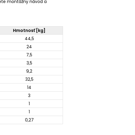
ete montážny návod a
Hmotnosť [kg]
44,5
24
7,5
3,5
9,2
32,5
14
3
1
1
0,27