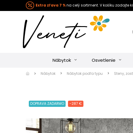
Extra zľava 7 %
na celý sortiment. V košíku zadajte 
Nábytok
Osvetlenie
Nábytok
Nábytok podľa typu
Steny, zos
DOPRAVA ZADARMO
-287 €