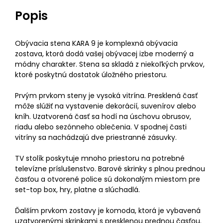
Popis
Obývacia stena KARA 9 je komplexná obývacia
zostava, ktorá dodá vašej obývacej izbe moderný a
módny charakter. Stena sa skladá z niekoľkých prvkov,
ktoré poskytnú dostatok úložného priestoru.
Prvým prvkom steny je vysoká vitrína. Presklená časť
môže slúžiť na vystavenie dekorácií, suvenírov alebo
kníh. Uzatvorená časť sa hodí na úschovu obrusov,
riadu alebo sezónneho oblečenia. V spodnej časti
vitríny sa nachádzajú dve priestranné zásuvky.
TV stolík poskytuje mnoho priestoru na potrebné
televízne príslušenstvo. Barové skrinky s plnou prednou
časťou a otvorené police sú dokonalým miestom pre
set-top box, hry, platne a slúchadlá.
Ďalším prvkom zostavy je komoda, ktorá je vybavená
uzatvorenými skrinkami s presklenou prednou časťou.