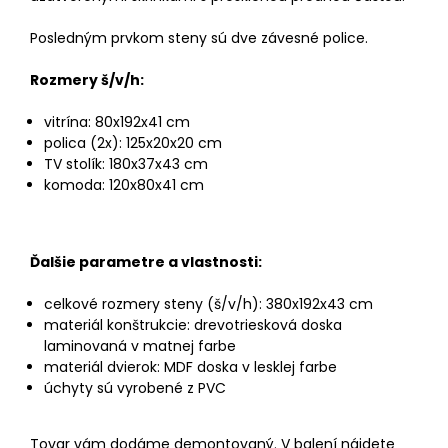
Posledným prvkom steny sú dve závesné police.
Rozmery š/v/h:
vitrína: 80x192x41 cm
polica (2x): 125x20x20 cm
TV stolík: 180x37x43 cm
komoda: 120x80x41 cm
Ďalšie parametre a vlastnosti:
celkové rozmery steny (š/v/h): 380x192x43 cm
materiál konštrukcie: drevotriesková doska
laminovaná v matnej farbe
materiál dvierok: MDF doska v lesklej farbe
úchyty sú vyrobené z PVC
Tovar vám dodáme demontovaný. V balení nájdete