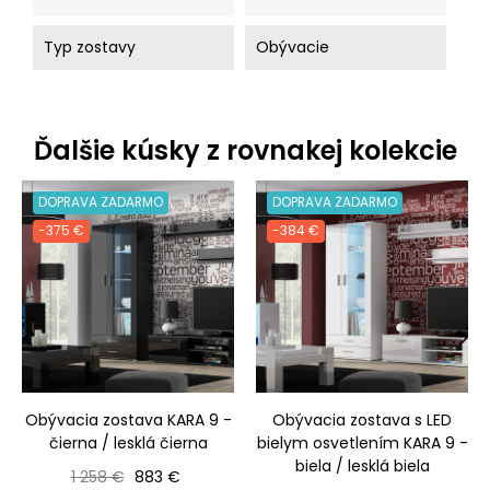
Typ zostavy
Obývacie
Ďalšie kúsky z rovnakej kolekcie
DOPRAVA ZADARMO
DOPRAVA ZADARMO
-375 €
-384 €
‹
›
Obývacia zostava KARA 9 -
Obývacia zostava s LED
čierna / lesklá čierna
bielym osvetlením KARA 9 -
biela / lesklá biela
Bežná cena
Cena
1 258 €
883 €