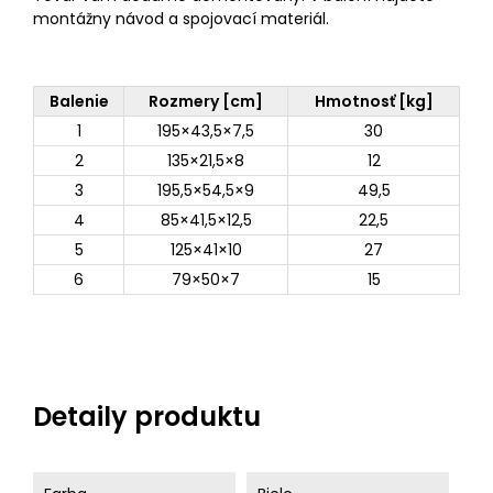
montážny návod a spojovací materiál.
Balenie
Rozmery [cm]
Hmotnosť [kg]
1
195×43,5×7,5
30
2
135×21,5×8
12
3
195,5×54,5×9
49,5
4
85×41,5×12,5
22,5
5
125×41×10
27
6
79×50×7
15
Detaily produktu