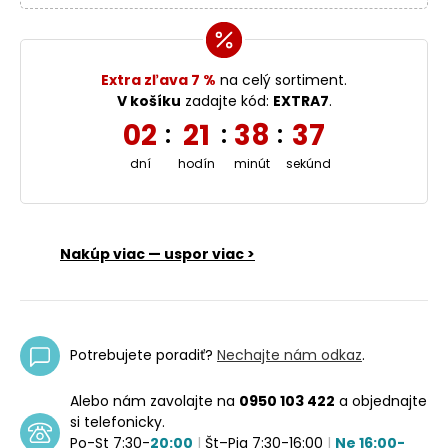
Extra zľava 7 %
na celý sortiment.
V košíku
zadajte kód:
EXTRA7
.
02
21
38
37
:
:
:
dní
hodín
minút
sekúnd
Nakúp viac — uspor viac >
Potrebujete poradiť?
Nechajte nám odkaz
.
Alebo nám zavolajte na
0950 103 422
a objednajte
si telefonicky.
Po-St 7:30-
20:00
|
Št–Pia 7:30-16:00
|
Ne 16:00-