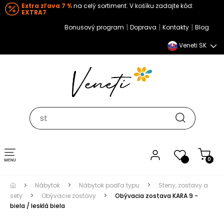
Extra zľava 7 %
na celý sortiment. V košíku zadajte kód:
EXTRA7
|
|
|
Bonusový program
Doprava
Kontakty
Blog
Veneti SK
Toggle navigation
0
Nábytok
Nábytok podľa typu
Steny, zostavy a
sety
Obývacie zostavy
Obývacia zostava KARA 9 -
biela / lesklá biela