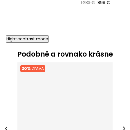
Bežná cena
Cena
1 283 €
899 €
High-contrast mode
Podobné a rovnako krásne
30%
ZĽAVA