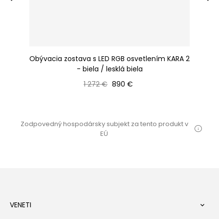
la
Obývacia zostava s LED RGB osvetlením KARA 2
- biela / lesklá biela
Bežná cena
Cena
1 272 €
890 €
Zodpovedný hospodársky subjekt za tento produkt v
EÚ
VENETI
