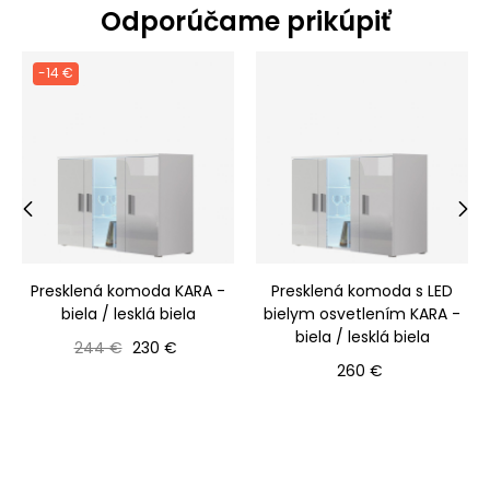
Odporúčame prikúpiť
-14 €
‹
›
Presklená komoda KARA -
Presklená komoda s LED
biela / lesklá biela
bielym osvetlením KARA -
biela / lesklá biela
Bežná cena
Cena
244 €
230 €
Cena
260 €