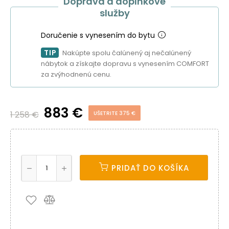
Doprava a doplnkové
služby
Doručenie s vynesením do bytu
TIP
Nakúpte spolu čalúnený aj nečalúnený
nábytok a získajte dopravu s vynesením COMFORT
za zvýhodnenú cenu.
883 €
1 258 €
UŠETRITE 375 €
PRIDAŤ DO KOŠÍKA