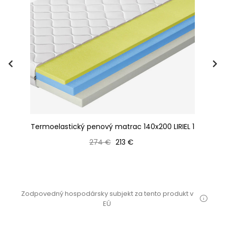
mi
Termoelastický penový matrac 140x200 LIRIEL 1
Te
Bežná cena
Cena
274 €
213 €
Zodpovedný hospodársky subjekt za tento produkt v
EÚ