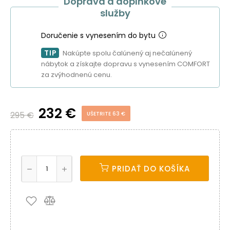
Doprava a doplnkové
služby
Doručenie s vynesením do bytu
TIP
Nakúpte spolu čalúnený aj nečalúnený
nábytok a získajte dopravu s vynesením COMFORT
za zvýhodnenú cenu.
232 €
295 €
UŠETRITE 63 €
PRIDAŤ DO KOŠÍKA