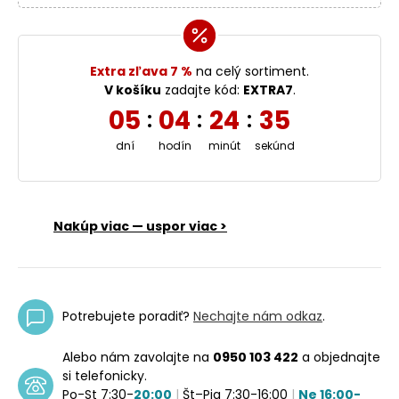
Extra zľava 7 %
na celý sortiment.
V košíku
zadajte kód:
EXTRA7
.
05
04
24
35
:
:
:
dní
hodín
minút
sekúnd
Nakúp viac — uspor viac >
Potrebujete poradiť?
Nechajte nám odkaz
.
Alebo nám zavolajte na
0950 103 422
a objednajte
si telefonicky.
Po-St 7:30-
20:00
|
Št–Pia 7:30-16:00
|
Ne 16:00-