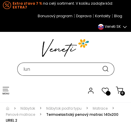
Extra zľava 7 %
na celý sortiment. V košíku zadajte kód:
EXTRA7
|
|
|
Bonusový program
Doprava
Kontakty
Blog
Veneti SK
Toggle navigation
0
Nábytok
Nábytok podľa typu
Matrace
Penové matrace
Termoelastický penový matrac 140x200
LIRIEL 2