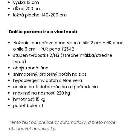
výška: 13 cm
dĺžka: 200 cm
ložná plocha: 140x200 cm
Ďalšie parametre a vlastnosti:
zloženie: pamäťová pena Visco o sile 2 cm + HR pena
o sile 5 cm + PUR pena T2542
stupeň tvrdosti: H2/H3 (stredne mäkká/stredne
tvrdá)
obojstranná: áno
snímateľný, prateľný poťah na zips
hypoalergénny poťah s Aloe vera
odolná proti deformáciám a poškodeniu
maximálna nosnosť: 220 kg
hmotnosť: 15 kg
počet balení: 1
Tento text bol preložený automaticky, a preto môže
obsahovať nedostatky.