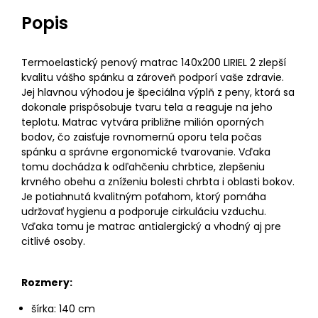
Popis
Termoelastický penový matrac 140x200 LIRIEL 2 zlepší
kvalitu vášho spánku a zároveň podporí vaše zdravie.
Jej hlavnou výhodou je špeciálna výplň z peny, ktorá sa
dokonale prispôsobuje tvaru tela a reaguje na jeho
teplotu. Matrac vytvára približne milión oporných
bodov, čo zaisťuje rovnomernú oporu tela počas
spánku a správne ergonomické tvarovanie. Vďaka
tomu dochádza k odľahčeniu chrbtice, zlepšeniu
krvného obehu a zníženiu bolesti chrbta i oblasti bokov.
Je potiahnutá kvalitným poťahom, ktorý pomáha
udržovať hygienu a podporuje cirkuláciu vzduchu.
Vďaka tomu je matrac antialergický a vhodný aj pre
citlivé osoby.
Rozmery:
šírka: 140 cm