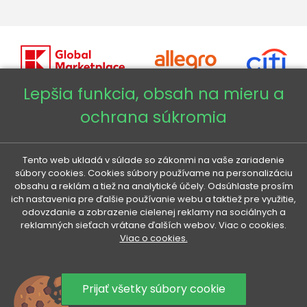
Lepšia funkcia, obsah na mieru a
ochrana súkromia
Copyright © 2026 - Veneti™
Veneti SK
Tento web ukladá v súlade so zákonmi na vaše zariadenie
súbory cookies. Cookies súbory používame na personalizáciu
obsahu a reklám a tiež na analytické účely. Odsúhlaste prosím
Veneti CZ
ich nastavenia pre ďalšie používanie webu a taktiež pre využitie,
odovzdanie a zobrazenie cielenej reklamy na sociálnych a
reklamných sieťach vrátane ďalších webov. Viac o cookies.
Veneti DE
Viac o cookies.
Veneti HU
Prijať všetky súbory cookie