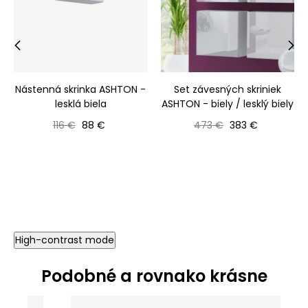
‹
›
Nástenná skrinka ASHTON -
Set závesných skriniek
lesklá biela
ASHTON - biely / lesklý biely
Bežná cena
Cena
Bežná cena
Cena
116 €
88 €
473 €
383 €
High-contrast mode
Podobné a rovnako krásne