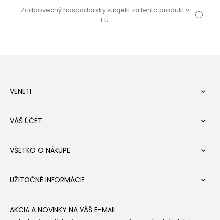
Zodpovedný hospodársky subjekt za tento produkt v
EÚ
VENETI

VÁŠ ÚČET

VŠETKO O NÁKUPE

UŽITOČNÉ INFORMÁCIE

AKCIA A NOVINKY NA VÁŠ E-MAIL