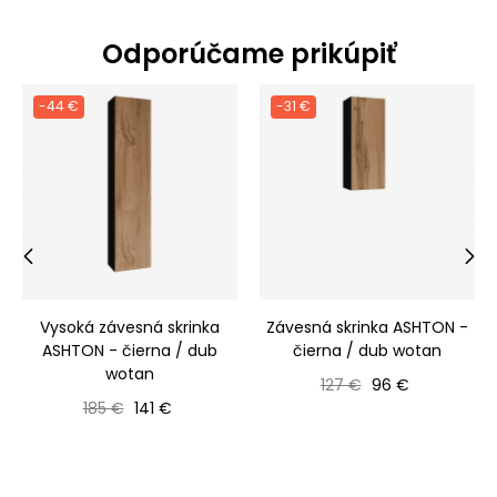
Odporúčame prikúpiť
-44 €
-31 €
‹
›
Vysoká závesná skrinka
Závesná skrinka ASHTON -
ASHTON - čierna / dub
čierna / dub wotan
wotan
Bežná cena
Cena
127 €
96 €
Bežná cena
Cena
185 €
141 €