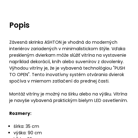
Popis
Závesná skrinka ASHTON je vhodná do moderných
interiérov zariadených v minimalistickom štýle. Vďaka
preskleným dvierkam môže slúžiť vitrína na vystavenie
napríklad dekorácií, kníh alebo suvenírov z dovolenky.
Výhodou vitríny je, že je vybavená technológiou "PUSH
TO OPEN". Tento inovatívny systém otvárania dvierok
spočíva v miernom zatlačení do prednej časti.
Montáž vitríny je možný na šírku alebo na výšku. Vitrína
je navyše vybavená praktickým bielym LED osvetlením.
Rozmery:
šírka: 35 cm
výška: 90 cm