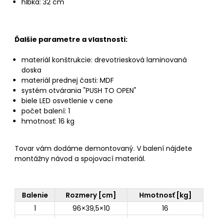
hĺbka: 32 cm
Ďalšie parametre a vlastnosti:
materiál konštrukcie: drevotriesková laminovaná
doska
materiál prednej časti: MDF
systém otvárania "PUSH TO OPEN"
biele LED osvetlenie v cene
počet balení: 1
hmotnosť: 16 kg
Tovar vám dodáme demontovaný. V balení nájdete
montážny návod a spojovací materiál.
Balenie
Rozmery [cm]
Hmotnosť [kg]
1
96×39,5×10
16