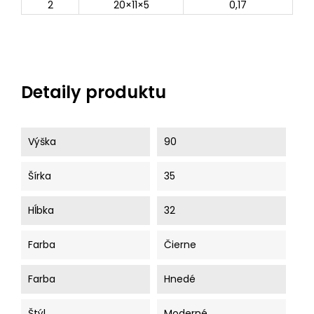
2
20×11×5
0,17
Detaily produktu
Výška
90
Šírka
35
Hĺbka
32
Farba
Čierne
Farba
Hnedé
Štýl
Moderné