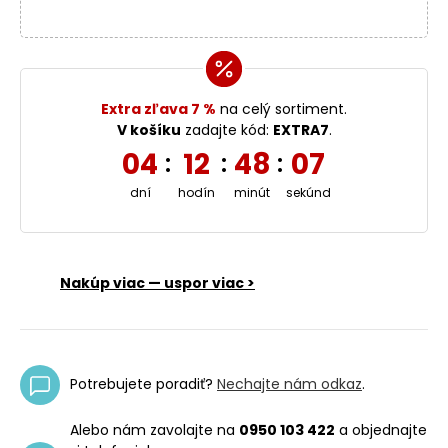
Extra zľava 7 %
na celý sortiment.
V košíku
zadajte kód:
EXTRA7
.
04
12
48
06
:
:
:
dní
hodín
minút
sekúnd
Nakúp viac — uspor viac >
Potrebujete poradiť?
Nechajte nám odkaz
.
Alebo nám zavolajte na
0950 103 422
a objednajte