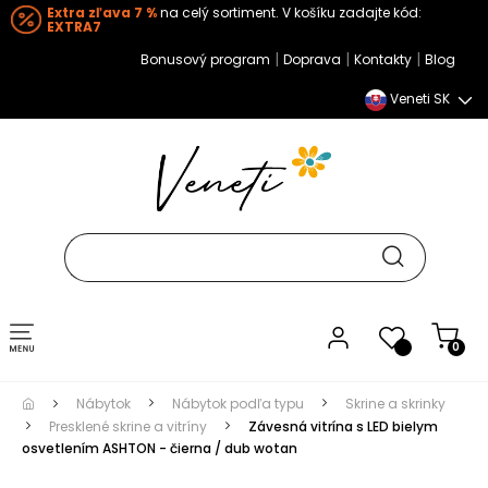
Extra zľava 7 %
na celý sortiment. V košíku zadajte kód:
EXTRA7
|
|
|
Bonusový program
Doprava
Kontakty
Blog
Veneti SK
Toggle navigation
0
Nábytok
Nábytok podľa typu
Skrine a skrinky
Presklené skrine a vitríny
Závesná vitrína s LED bielym
osvetlením ASHTON - čierna / dub wotan