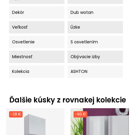
Dekór
Dub wotan
Veľkosť
Úzke
Osvetlenie
S osvetlením
Miestnosť
Obývacie izby
Kolekcia
ASHTON
Ďalšie kúsky z rovnakej kolekcie
-28 €
-90 €