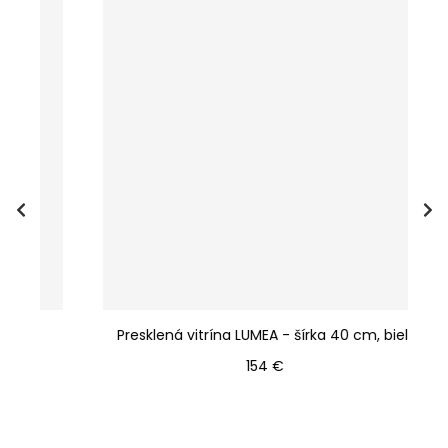
Presklená vitrína LUMEA - šírka 40 cm, biela
P
Cena
154 €