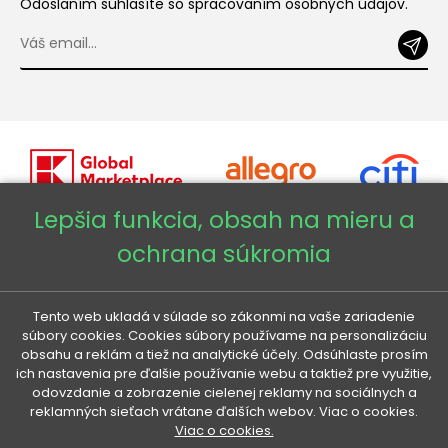
Odoslaním súhlasíte so spracovaním osobných údajov.
Lepšia funkcia, obsah na mieru a
ochrana súkromia
Copyright © 2026 - Veneti™
Veneti SK
Tento web ukladá v súlade so zákonmi na vaše zariadenie
súbory cookies. Cookies súbory používame na personalizáciu
obsahu a reklám a tiež na analytické účely. Odsúhlaste prosím
Veneti CZ
ich nastavenia pre ďalšie používanie webu a taktiež pre využitie,
odovzdanie a zobrazenie cielenej reklamy na sociálnych a
reklamných sieťach vrátane ďalších webov. Viac o cookies.
Veneti DE
Viac o cookies.