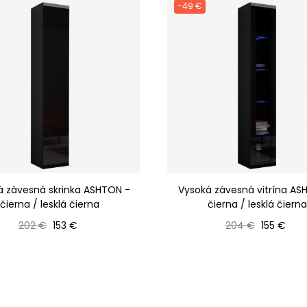
-49 €
á závesná skrinka ASHTON -
Vysoká závesná vitrína AS
čierna / lesklá čierna
čierna / lesklá čierna
Bežná cena
Cena
Bežná cena
Cena
202 €
153 €
204 €
155 €