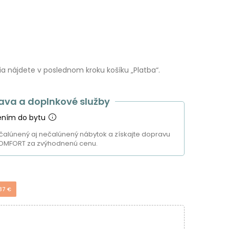
 nájdete v poslednom kroku košíku „Platba“.
ava a doplnkové služby
ením do bytu
čalúnený aj nečalúnený nábytok a získajte dopravu
OMFORT za zvýhodnenú cenu.
37 €