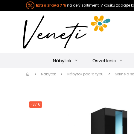
Extra zľava 7 %
na celý sortiment. V košíku zadajte 
Nábytok
Osvetlenie
Nábytok
Nábytok podľa typu
Skrine a sk
-37 €