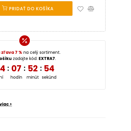
PRIDAŤ DO KOŠÍKA
 zľava 7 %
na celý sortiment.
ošíku
zadajte kód:
EXTRA7
.
4
07
52
52
:
:
:
ní
hodín
minút
sekúnd
viac >