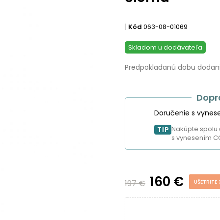
Kód
063-08-01069
Skladom u dodávateľa
Predpokladanú dobu dodania
Dopr
Doručenie s vynes
Nakúpte spolu 
TIP
s vynesením C
160 €
197 €
UŠETRITE 