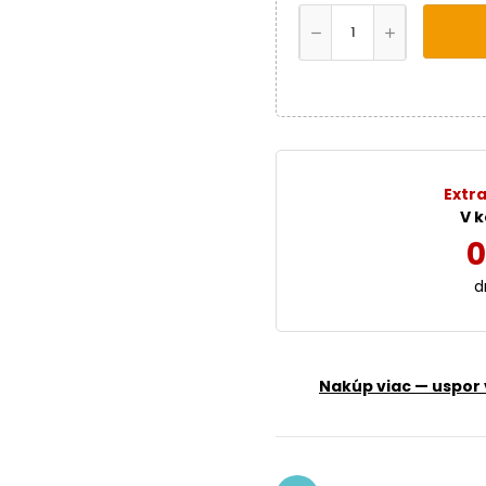
Extra
V k
0
d
Nakúp viac — uspor 