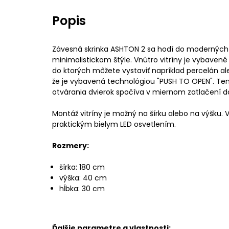
Popis
Závesná skrinka ASHTON 2 sa hodí do moderných 
minimalistickom štýle. Vnútro vitríny je vybavené
do ktorých môžete vystaviť napríklad percelán ale
že je vybavená technológiou "PUSH TO OPEN". Te
otvárania dvierok spočíva v miernom zatlačení do
Montáž vitríny je možný na šírku alebo na výšku. 
praktickým bielym LED osvetlením.
Rozmery:
šírka: 180 cm
výška: 40 cm
hĺbka: 30 cm
Ďalšie parametre a vlastnosti: