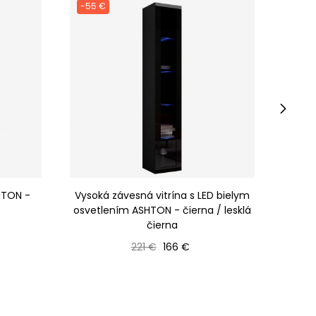
-55 €
-55 
›
HTON -
Vysoká závesná vitrína s LED bielym
Vysoká
osvetlením ASHTON - čierna / lesklá
osvet
čierna
Bežná cena
Cena
221 €
166 €