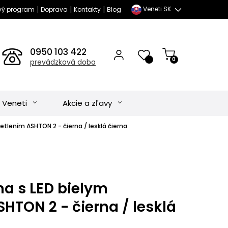
|
|
|
Veneti SK
vý program
Doprava
Kontakty
Blog
0950 103 422
0
prevádzková doba
 Veneti
Akcie a zľavy
etlením ASHTON 2 - čierna / lesklá čierna
na s LED bielym
HTON 2 - čierna / lesklá