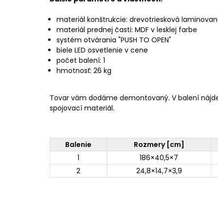
materiál konštrukcie: drevotriesková laminova
materiál prednej časti: MDF v lesklej farbe
systém otvárania "PUSH TO OPEN"
biele LED osvetlenie v cene
počet balení: 1
hmotnosť: 26 kg
Tovar vám dodáme demontovaný. V balení nájd
spojovací materiál.
Balenie
Rozmery [cm]
1
186×40,5×7
2
24,8×14,7×3,9