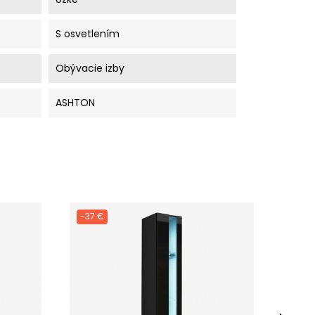
S osvetlením
Obývacie izby
ASHTON
-37 €
-37 