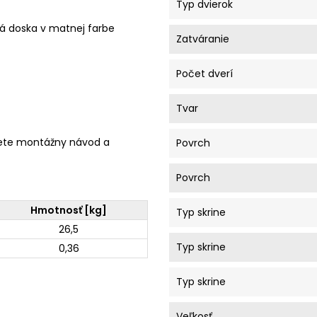
Typ dvierok
ná doska v matnej farbe
Zatváranie
Počet dverí
Tvar
ete montážny návod a
Povrch
Povrch
Hmotnosť [kg]
Typ skrine
26,5
Typ skrine
0,36
Typ skrine
Veľkosť