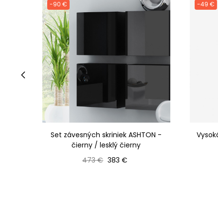
-90 €
-49 €
‹
Set závesných skriniek ASHTON -
Vysok
čierny / lesklý čierny
Bežná cena
Cena
473 €
383 €