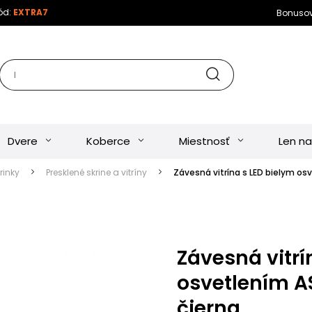
kód:
EXTRA7
Bonuso
Dvere
Koberce
Miestnosť
Len na
rinky
Presklené skrine a vitríny
Závesná vitrína s LED bielym osv
Závesná vitrí
osvetlením AS
čierna