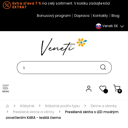
Extra zľava 7 %
na celý sortiment. V košíku zadajte kód:
EXTRA7
|
|
|
Bonusový program
Doprava
Kontakty
Blog
Veneti SK
Toggle navigation
0
Nábytok
Nábytok podľa typu
Skrine a skrinky
Presklené skrine a vitríny
Presklená skriňa s LED modrým
osvetlením KARA - lesklá čierna