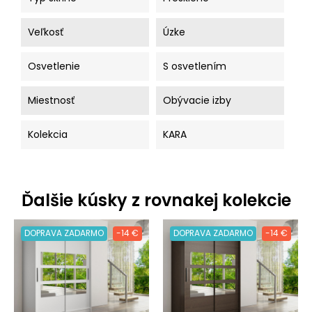
Veľkosť
Úzke
Osvetlenie
S osvetlením
Miestnosť
Obývacie izby
Kolekcia
KARA
Ďalšie kúsky z rovnakej kolekcie
DOPRAVA ZADARMO
-14 €
DOPRAVA ZADARMO
-14 €