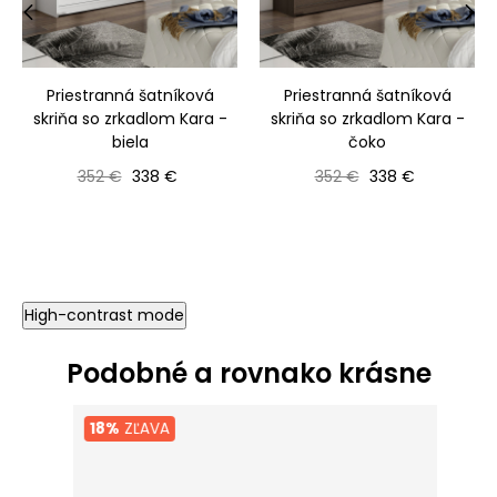
‹
›
Priestranná šatníková
Priestranná šatníková
skriňa so zrkadlom Kara -
skriňa so zrkadlom Kara -
biela
čoko
Bežná cena
Cena
Bežná cena
Cena
352 €
338 €
352 €
338 €
High-contrast mode
Podobné a rovnako krásne
18%
ZĽAVA