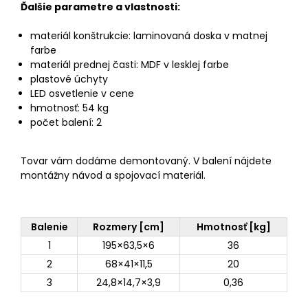
Ďalšie parametre a vlastnosti:
materiál konštrukcie: laminovaná doska v matnej
farbe
materiál prednej časti: MDF v lesklej farbe
plastové úchyty
LED osvetlenie v cene
hmotnosť: 54 kg
počet balení: 2
Tovar vám dodáme demontovaný. V balení nájdete
montážny návod a spojovací materiál.
Balenie
Rozmery [cm]
Hmotnosť [kg]
1
195×63,5×6
36
2
68×41×11,5
20
3
24,8×14,7×3,9
0,36