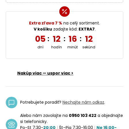
Extra zľava 7 %
na celý sortiment.
V košíku
zadajte kód:
EXTRA7
.
05
12
16
11
:
:
:
dní
hodín
minút
sekúnd
Nakúp viac — uspor viac >
Potrebujete poradiť?
Nechajte nám odkaz
.
Alebo nám zavolajte na
0950 103 422
a objednajte
si telefonicky.
Po-St 7:30-
20:00
|
Št–Pia 7:30-16:00
|
Ne 16:00-