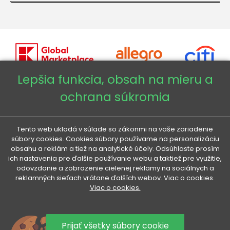
Lepšia funkcia, obsah na mieru a
ochrana súkromia
Copyright © 2026 - Veneti™
Veneti SK
Tento web ukladá v súlade so zákonmi na vaše zariadenie
súbory cookies. Cookies súbory používame na personalizáciu
obsahu a reklám a tiež na analytické účely. Odsúhlaste prosím
Veneti CZ
ich nastavenia pre ďalšie používanie webu a taktiež pre využitie,
odovzdanie a zobrazenie cielenej reklamy na sociálnych a
reklamných sieťach vrátane ďalších webov. Viac o cookies.
Veneti DE
Viac o cookies.
Veneti HU
Prijať všetky súbory cookie