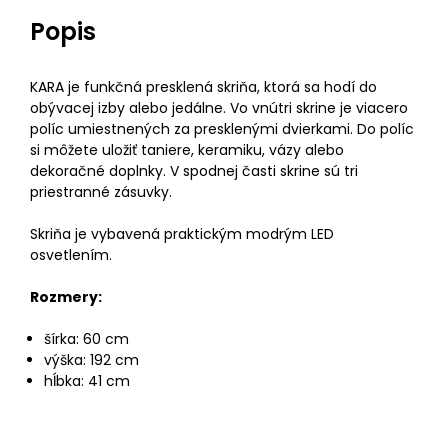
Popis
KARA je funkčná presklená skriňa, ktorá sa hodí do
obývacej izby alebo jedálne. Vo vnútri skrine je viacero
políc umiestnených za presklenými dvierkami. Do políc
si môžete uložiť taniere, keramiku, vázy alebo
dekoračné doplnky. V spodnej časti skrine sú tri
priestranné zásuvky.
Skriňa je vybavená praktickým modrým LED
osvetlením.
Rozmery:
šírka: 60 cm
výška: 192 cm
hĺbka: 41 cm