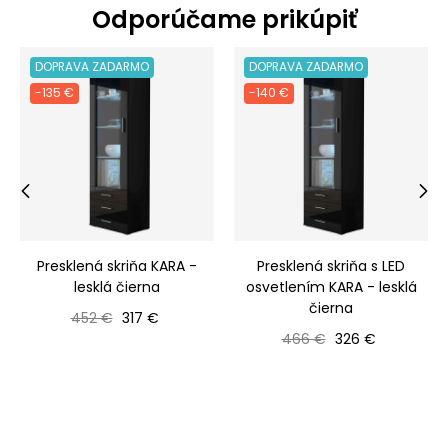
Odporúčame prikúpiť
DOPRAVA ZADARMO
DOPRAVA ZADARMO
-135 €
-140 €
‹
›
Presklená skriňa KARA -
Presklená skriňa s LED
lesklá čierna
osvetlením KARA - lesklá
čierna
Bežná cena
Cena
452 €
317 €
Bežná cena
Cena
466 €
326 €