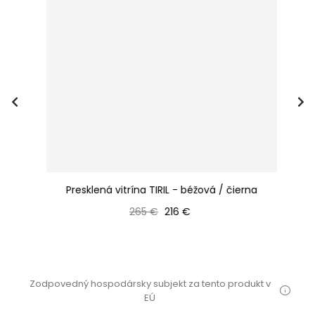
Presklená vitrína TIRIL - béžová / čierna
Bežná cena
Cena
265 €
216 €
Zodpovedný hospodársky subjekt za tento produkt v
EÚ