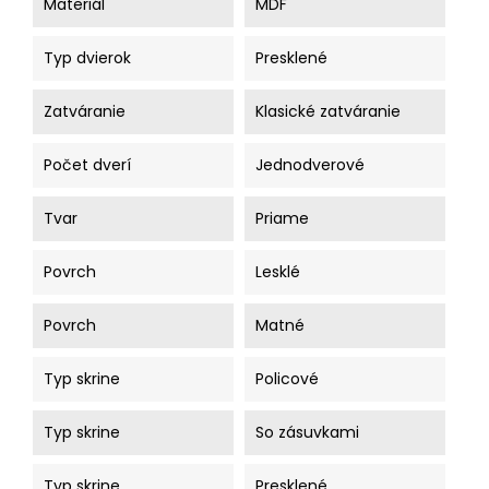
Materiál
MDF
Typ dvierok
Presklené
Zatváranie
Klasické zatváranie
Počet dverí
Jednodverové
Tvar
Priame
Povrch
Lesklé
Povrch
Matné
Typ skrine
Policové
Typ skrine
So zásuvkami
Typ skrine
Presklené