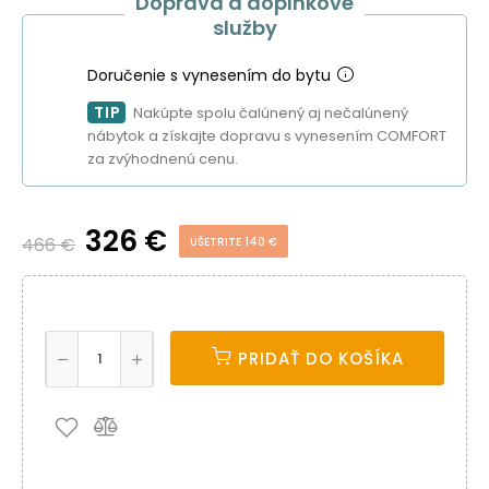
Doprava a doplnkové
služby
Doručenie s vynesením do bytu
TIP
Nakúpte spolu čalúnený aj nečalúnený
nábytok a získajte dopravu s vynesením COMFORT
za zvýhodnenú cenu.
326 €
466 €
UŠETRITE 140 €
PRIDAŤ DO KOŠÍKA