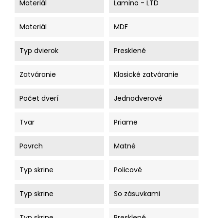
Materiál
Lamino - LTD
Materiál
MDF
Typ dvierok
Presklené
Zatváranie
Klasické zatváranie
Počet dverí
Jednodverové
Tvar
Priame
Povrch
Matné
Typ skrine
Policové
Typ skrine
So zásuvkami
Typ skrine
Presklené