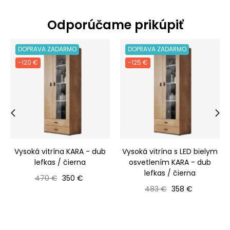
Odporúčame prikúpiť
DOPRAVA ZADARMO
DOPRAVA ZADARMO
-120 €
-125 €
‹
›
Vysoká vitrína KARA - dub
Vysoká vitrína s LED bielym
lefkas / čierna
osvetlením KARA - dub
lefkas / čierna
Bežná cena
Cena
470 €
350 €
Bežná cena
Cena
483 €
358 €