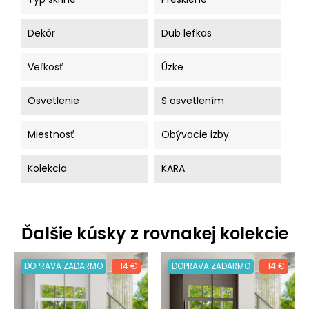
Dekór
Dub lefkas
Veľkosť
Úzke
Osvetlenie
S osvetlením
Miestnosť
Obývacie izby
Kolekcia
KARA
Ďalšie kúsky z rovnakej kolekcie
DOPRAVA ZADARMO
-14 €
DOPRAVA ZADARMO
-14 €