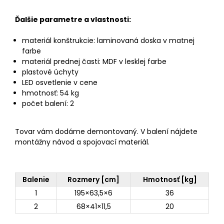
Ďalšie parametre a vlastnosti:
materiál konštrukcie: laminovaná doska v matnej
farbe
materiál prednej časti: MDF v lesklej farbe
plastové úchyty
LED osvetlenie v cene
hmotnosť: 54 kg
počet balení: 2
Tovar vám dodáme demontovaný. V balení nájdete
montážny návod a spojovací materiál.
Balenie
Rozmery [cm]
Hmotnosť [kg]
1
195×63,5×6
36
2
68×41×11,5
20