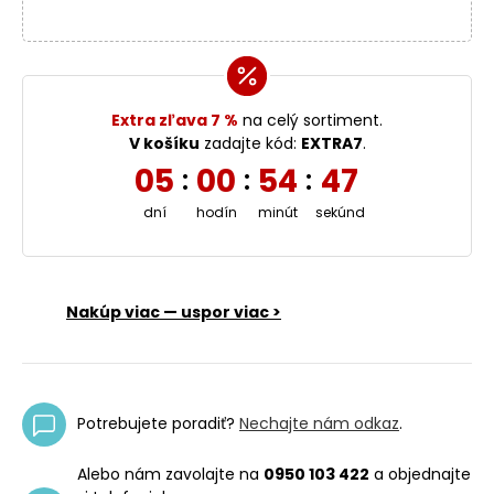
Extra zľava 7 %
na celý sortiment.
V košíku
zadajte kód:
EXTRA7
.
05
00
54
47
:
:
:
dní
hodín
minút
sekúnd
Nakúp viac — uspor viac >
Potrebujete poradiť?
Nechajte nám odkaz
.
Alebo nám zavolajte na
0950 103 422
a objednajte