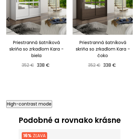
‹
›
Priestranná šatníková
Priestranná šatníková
skriňa so zrkadlom Kara -
skriňa so zrkadlom Kara -
biela
čoko
Bežná cena
Cena
Bežná cena
Cena
352 €
338 €
352 €
338 €
High-contrast mode
Podobné a rovnako krásne
16%
ZĽAVA