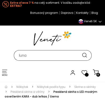
Extra zľava 7 %
na celý sortiment. V košíku zadajte kód:
EXTRA7
|
|
|
Bonusový program
Doprava
Kontakty
Blog
Veneti SK
Toggle navigation
0
Nábytok
Nábytok podľa typu
Skrine a skrinky
Presklené skrine a vitríny
Presklená skriňa s LED modrým
osvetlením KARA - dub lefkas / čierna