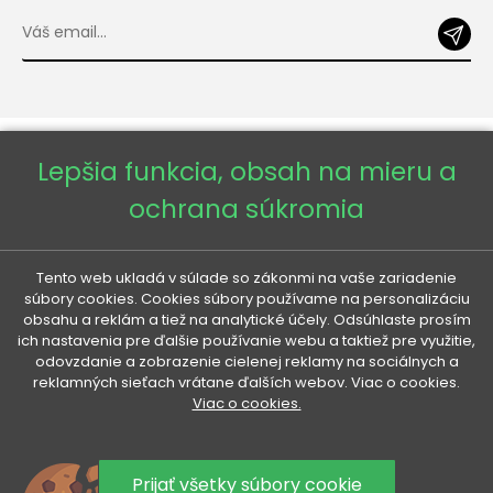
Lepšia funkcia, obsah na mieru a
ochrana súkromia
Copyright © 2026 - Veneti™
Tento web ukladá v súlade so zákonmi na vaše zariadenie
súbory cookies. Cookies súbory používame na personalizáciu
obsahu a reklám a tiež na analytické účely. Odsúhlaste prosím
Veneti SK
ich nastavenia pre ďalšie používanie webu a taktiež pre využitie,
odovzdanie a zobrazenie cielenej reklamy na sociálnych a
reklamných sieťach vrátane ďalších webov. Viac o cookies.
Veneti CZ
Viac o cookies.
Veneti DE
Prijať všetky súbory cookie