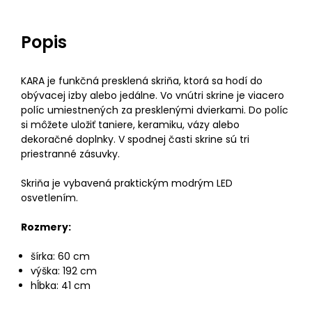
Popis
KARA je funkčná presklená skriňa, ktorá sa hodí do
obývacej izby alebo jedálne. Vo vnútri skrine je viacero
políc umiestnených za presklenými dvierkami. Do políc
si môžete uložiť taniere, keramiku, vázy alebo
dekoračné doplnky. V spodnej časti skrine sú tri
priestranné zásuvky.
Skriňa je vybavená praktickým modrým LED
osvetlením.
Rozmery:
šírka: 60 cm
výška: 192 cm
hĺbka: 41 cm