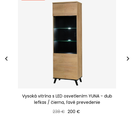
/
Vysoká vitrína s LED osvetlením YUNA - dub
lefkas / čierna, ľavé prevedenie
Bežná cena
Cena
238 €
200 €