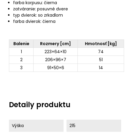
farba korpusu: čierna
zatváranie: posuvné dvere
typ dvierok: so zrkadlom
farba dvierok: čierna
Balenie
Rozmery [cm]
Hmotnosť [kg]
1
223×64×10
74
2
206×96×7
51
3
91×50×6
14
Detaily produktu
Výška
215