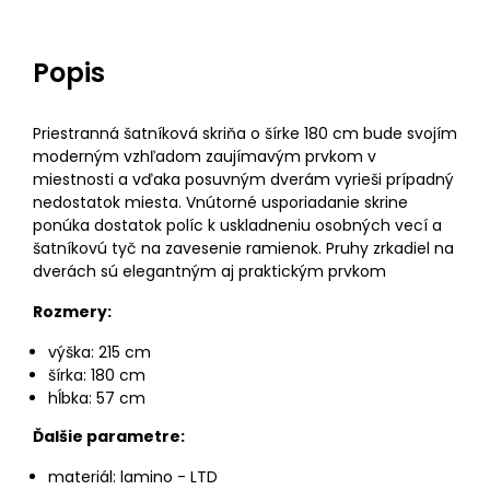
Popis
Priestranná šatníková skriňa o šírke 180 cm bude svojím
moderným vzhľadom zaujímavým prvkom v
miestnosti a vďaka posuvným dverám vyrieši prípadný
nedostatok miesta. Vnútorné usporiadanie skrine
ponúka dostatok políc k uskladneniu osobných vecí a
šatníkovú tyč na zavesenie ramienok. Pruhy zrkadiel na
dverách sú elegantným aj praktickým prvkom
Rozmery:
výška: 215 cm
šírka: 180 cm
hĺbka: 57 cm
Ďalšie parametre:
materiál: lamino - LTD