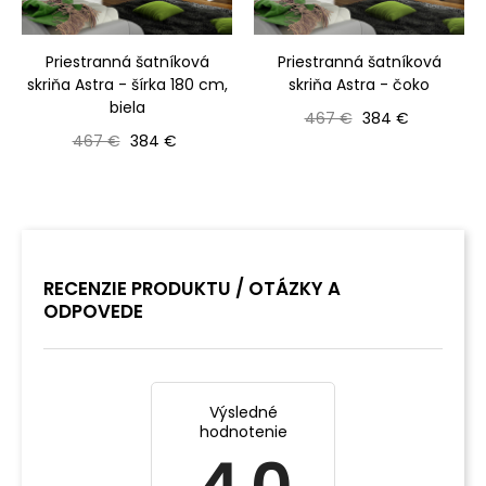
Priestranná šatníková
Priestranná šatníková
skriňa Astra - šírka 180 cm,
skriňa Astra - čoko
biela
Bežná cena
Cena
467 €
384 €
Bežná cena
Cena
467 €
384 €
RECENZIE PRODUKTU / OTÁZKY A
ODPOVEDE
Výsledné
hodnotenie