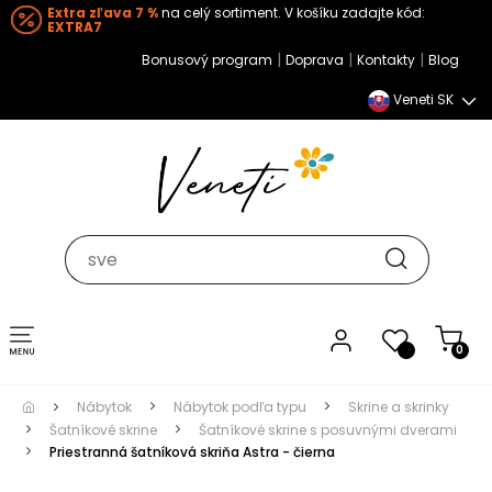
Extra zľava 7 %
na celý sortiment. V košíku zadajte kód:
EXTRA7
|
|
|
Bonusový program
Doprava
Kontakty
Blog
Veneti SK
Toggle navigation
0
Nábytok
Nábytok podľa typu
Skrine a skrinky
Šatníkové skrine
Šatníkové skrine s posuvnými dverami
Priestranná šatníková skriňa Astra - čierna