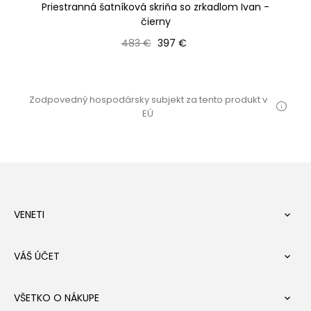
 cm
Priestranná šatníková skriňa so zrkadlom Ivan -
Pr
čierny
Bežná cena
Cena
483 €
397 €
Zodpovedný hospodársky subjekt za tento produkt v
EÚ
VENETI

VÁŠ ÚČET

VŠETKO O NÁKUPE
