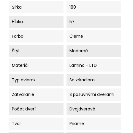
Šírka
180
Hĺbka
57
Farba
Čierne
Štýl
Moderné
Materiál
Lamino - LTD
Typ dvierok
So zrkadlom
Zatváranie
S posuvnými dverami
Počet dverí
Dvojdverové
Tvar
Priame