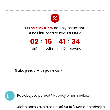
Extra zľava 7 %
na celý sortiment.
V košíku
zadajte kód:
EXTRA7
.
02
16
41
33
:
:
:
dní
hodín
minút
sekúnd
Nakúp viac — uspor viac >
Potrebujete poradiť?
Nechajte nám odkaz
.
Alebo nám zavolajte na
0950 103 422
a objednajte