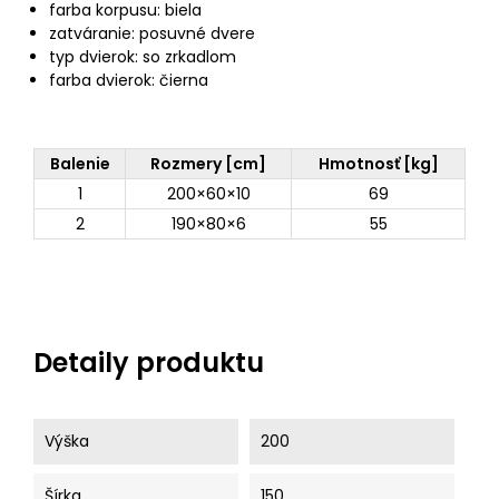
farba korpusu: biela
zatváranie: posuvné dvere
typ dvierok: so zrkadlom
farba dvierok: čierna
Balenie
Rozmery [cm]
Hmotnosť [kg]
1
200×60×10
69
2
190×80×6
55
Detaily produktu
Výška
200
Šírka
150