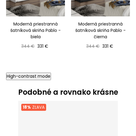
‹
›
Moderná priestranná
Moderná priestranná
šatníková skriňa Pablo -
šatníková skriňa Pablo -
biela
čierna
Bežná cena
Cena
Bežná cena
Cena
344 €
331 €
344 €
331 €
High-contrast mode
Podobné a rovnako krásne
18%
ZĽAVA