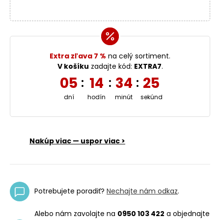
Extra zľava 7 %
na celý sortiment.
V košíku
zadajte kód:
EXTRA7
.
05
14
34
25
:
:
:
dní
hodín
minút
sekúnd
Nakúp viac — uspor viac >
Potrebujete poradiť?
Nechajte nám odkaz
.
Alebo nám zavolajte na
0950 103 422
a objednajte