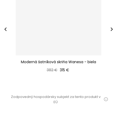
ris
Moderná šatníková skriňa Wanesa - biela
Bežná cena
Cena
382 €
315 €
Zodpovedný hospodársky subjekt za tento produkt v
EÚ