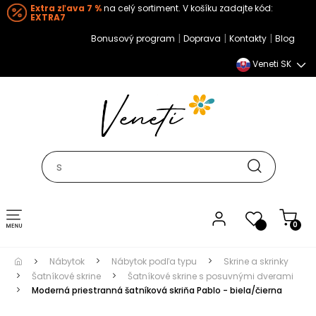
Extra zľava 7 %
na celý sortiment. V košíku zadajte kód:
EXTRA7
|
|
|
Bonusový program
Doprava
Kontakty
Blog
Veneti SK
Toggle navigation
0
Nábytok
Nábytok podľa typu
Skrine a skrinky
Šatníkové skrine
Šatníkové skrine s posuvnými dverami
Moderná priestranná šatníková skriňa Pablo - biela/čierna