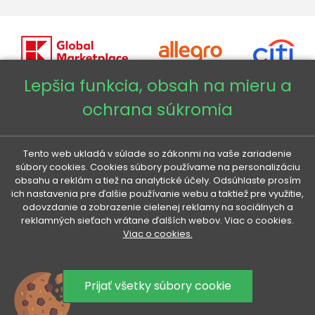
Lepšia funkcia, obsah na mieru a
ochrana súkromia
Copyright © 2026 - Veneti™
Veneti SK
Tento web ukladá v súlade so zákonmi na vaše zariadenie
súbory cookies. Cookies súbory používame na personalizáciu
obsahu a reklám a tiež na analytické účely. Odsúhlaste prosím
Veneti CZ
ich nastavenia pre ďalšie používanie webu a taktiež pre využitie,
odovzdanie a zobrazenie cielenej reklamy na sociálnych a
reklamných sieťach vrátane ďalších webov. Viac o cookies.
Veneti DE
Viac o cookies.
Veneti HU
Prijať všetky súbory cookie