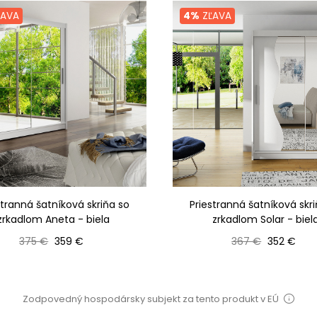
AVA
4%
ZĽAVA
stranná šatníková skriňa so
Priestranná šatníková skr
zrkadlom Aneta - biela
zrkadlom Solar - biel
Bežná cena
Cena
Bežná cena
Cena
375 €
359 €
367 €
352 €
Zodpovedný hospodársky subjekt za tento produkt v EÚ