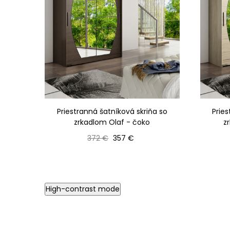
Priestranná šatníková skriňa so
Pries
zrkadlom Olaf - čoko
z
Bežná cena
Cena
372 €
357 €
High-contrast mode