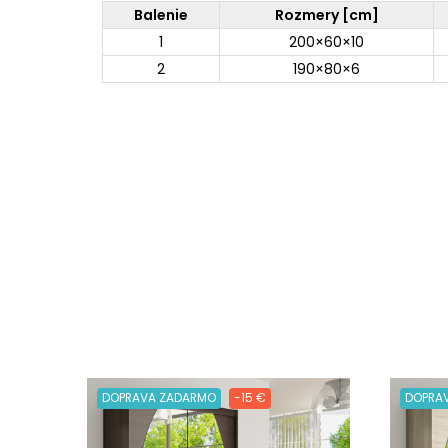
Balenie
Rozmery [cm]
1
200×60×10
2
190×80×6
DOPRAVA ZADARMO
-15 €
DOPRA