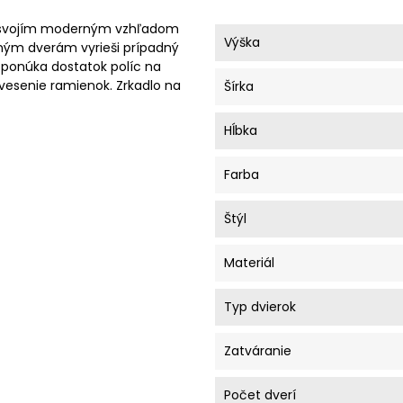
de svojím moderným vzhľadom
Výška
ým dverám vyrieši prípadný
 ponúka dostatok políc na
vesenie ramienok. Zrkadlo na
Šírka
Hĺbka
Farba
Štýl
Materiál
Typ dvierok
Zatváranie
Počet dverí