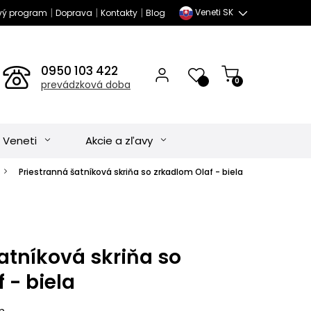
|
|
|
Veneti SK
vý program
Doprava
Kontakty
Blog
0950 103 422
0
prevádzková doba
 Veneti
Akcie a zľavy
Priestranná šatníková skriňa so zrkadlom Olaf - biela
atníková skriňa so
 - biela
m.