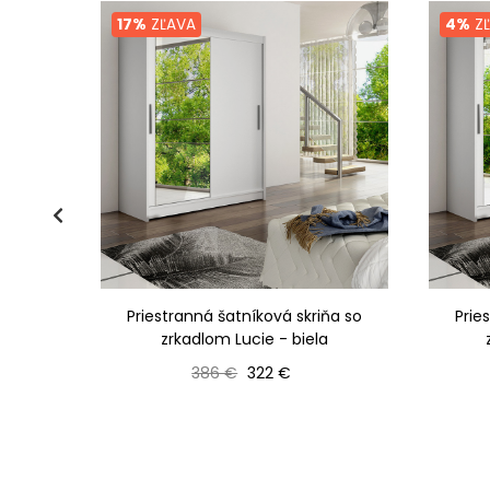
17%
ZĽAVA
4%
ZĽ
á skriňa
Priestranná šatníková skriňa so
Prie
zrkadlom Lucie - biela
Bežná cena
Cena
386 €
322 €