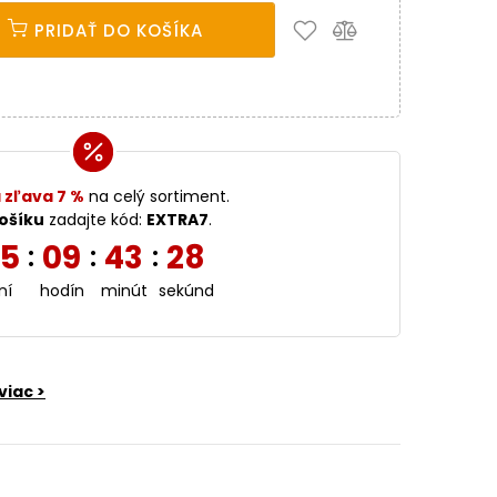
PRIDAŤ DO KOŠÍKA
 zľava 7 %
na celý sortiment.
ošíku
zadajte kód:
EXTRA7
.
5
09
43
26
:
:
:
ní
hodín
minút
sekúnd
viac >