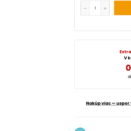
Extra
V k
0
d
Nakúp viac — uspor 