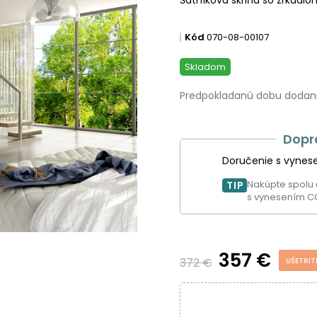
Kód
070-08-00107
Skladom
Predpokladanú dobu dodania
Dopr
Doručenie s vynes
Nakúpte spolu 
TIP
s vynesením C
357 €
372 €
UŠETRIT