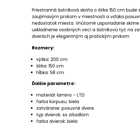
Priestranná šatníková skriňa o šírke 150 cm bu
zaujímavým prvkom v miestnosti a vďaka posuvn
nedostatok miesta. Vnútorné usporiadanie skrine
uskladnenie osobných vecí a šatníkovú tyč na za
dverách je elegantným aj pratickým prvkom
Rozmery:
výška: 200 cm
šírka: 150 cm
hĺbka: 58 cm
Ďalšie parametre:
materiál: lamino - LTD
farba korpusu: biela
zatváranie: posuvné dvere
typ dvierok: so zrkadlom
farba dvierok: biela