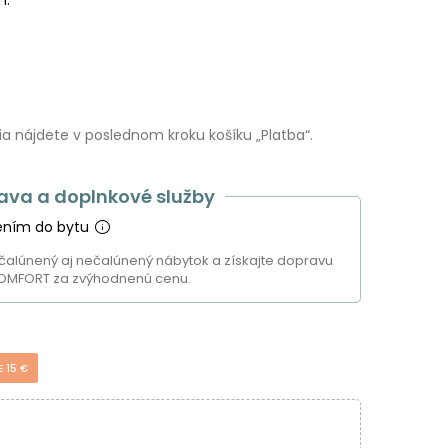
 nájdete v poslednom kroku košíku „Platba“.
ava a doplnkové služby
ením do bytu
čalúnený aj nečalúnený nábytok a získajte dopravu
OMFORT za zvýhodnenú cenu.
E 15 €