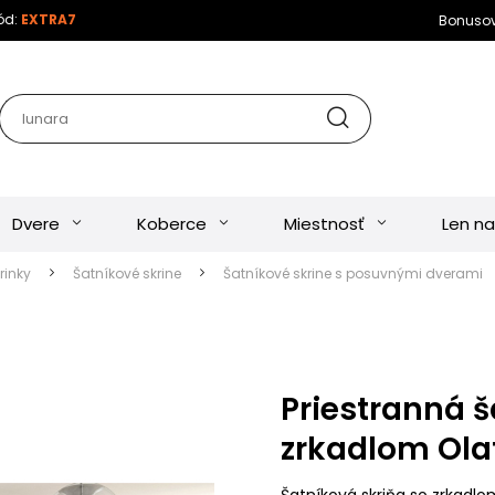
kód:
EXTRA7
Bonuso
Dvere
Koberce
Miestnosť
Len na
rinky
Šatníkové skrine
Šatníkové skrine s posuvnými dverami
Priestranná š
zrkadlom Olaf
Šatníková skriňa so zrkadlo