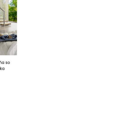
iňa so
vka