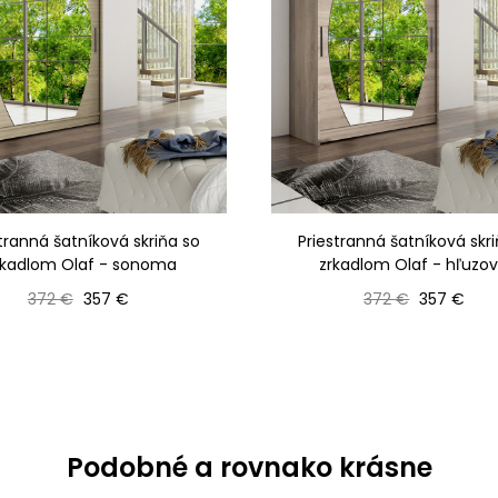
tranná šatníková skriňa so
Priestranná šatníková skr
rkadlom Olaf - sonoma
zrkadlom Olaf - hľuzo
Bežná cena
Cena
Bežná cena
Cena
372 €
357 €
372 €
357 €
Podobné a rovnako krásne