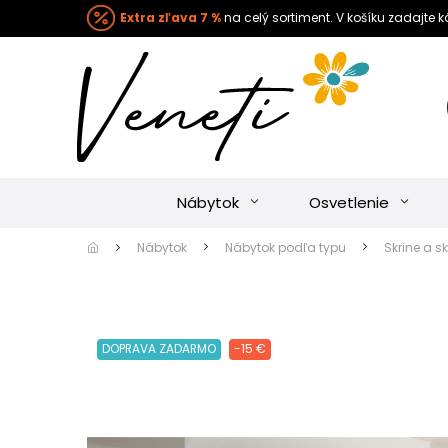
Extra zľava 7 %
na celý sortiment. V košíku zadajte 
Nábytok
Osvetlenie
Nábytok
Nábytok podľa typu
Skrine a sk
DOPRAVA ZADARMO
-15 €