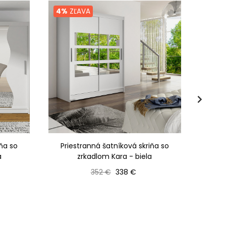
4%
ZĽAVA
4%
Z
iňa so
Priestranná šatníková skriňa so
Prie
a
zrkadlom Kara - biela
Bežná cena
Cena
352 €
338 €