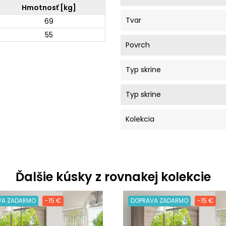
Hmotnosť [kg]
Tvar
69
55
Povrch
Typ skrine
Typ skrine
Kolekcia
Ďalšie kúsky z rovnakej kolekcie
VA ZADARMO
-15 €
DOPRAVA ZADARMO
-15 €