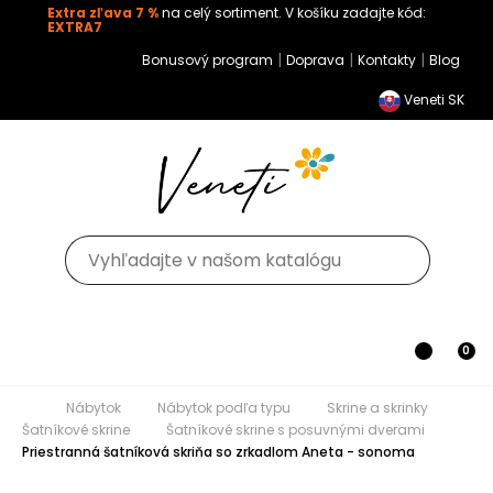
Extra zľava 7 %
na celý sortiment. V košíku zadajte kód:
EXTRA7
|
|
|
Bonusový program
Doprava
Kontakty
Blog
Veneti SK
Toggle navigation
0
Nábytok
Nábytok podľa typu
Skrine a skrinky
Šatníkové skrine
Šatníkové skrine s posuvnými dverami
Priestranná šatníková skriňa so zrkadlom Aneta - sonoma