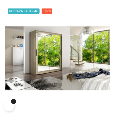
DOPRAVA ZADARMO
-16 €
Lepšia funkcia, obsah na mieru a
ochrana súkromia
Tento web ukladá v súlade so zákonmi na vaše zariadenie
súbory cookies. Cookies súbory používame na personalizáciu
obsahu a reklám a tiež na analytické účely. Odsúhlaste prosím
ich nastavenia pre ďalšie používanie webu a taktiež pre využitie,
odovzdanie a zobrazenie cielenej reklamy na sociálnych a
reklamných sieťach vrátane ďalších webov. Viac o cookies.
Viac o cookies.
Prijať všetky súbory cookie
Odmítnout vše
|
Nastavenia súborov cookie