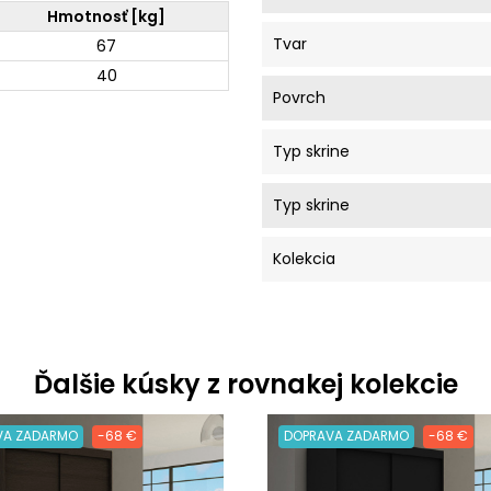
Hmotnosť [kg]
Tvar
67
40
Povrch
Typ skrine
Typ skrine
Kolekcia
Ďalšie kúsky z rovnakej kolekcie
VA ZADARMO
-68 €
DOPRAVA ZADARMO
-68 €