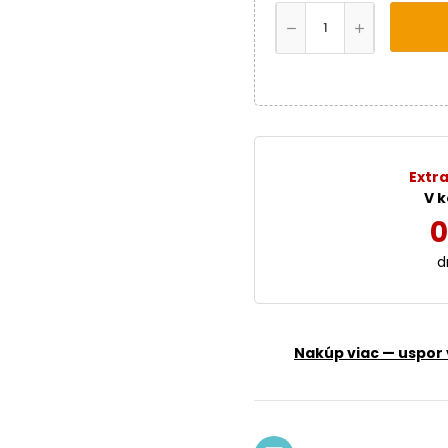
Extra
V k
0
d
Nakúp viac — uspor 