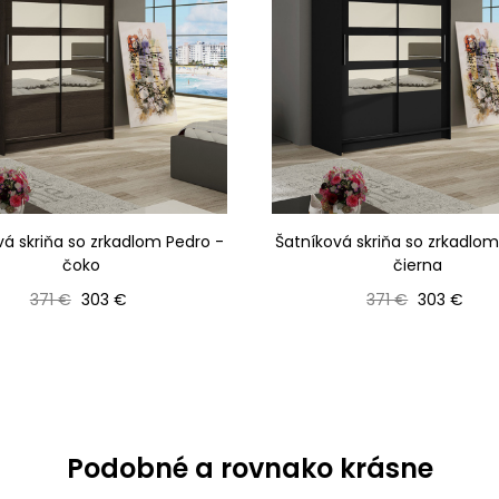
vá skriňa so zrkadlom Pedro -
Šatníková skriňa so zrkadlom
čoko
čierna
Bežná cena
Cena
Bežná cena
Cena
371 €
303 €
371 €
303 €
Podobné a rovnako krásne