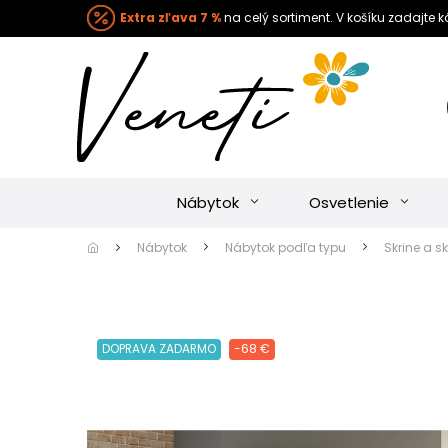
Extra zľava 7 %
na celý sortiment. V košíku zadajte 
Nábytok
Osvetlenie
Nábytok
Nábytok podľa typu
Skrine a sk
DOPRAVA ZADARMO
-68 €