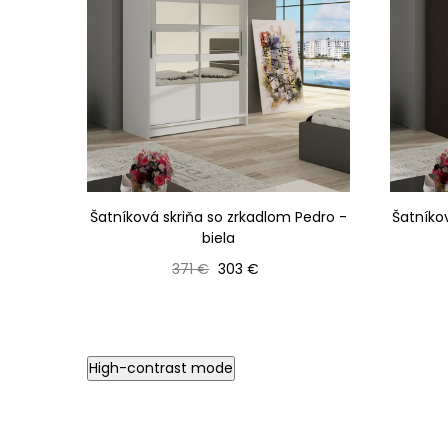
Šatníková skriňa so zrkadlom Pedro -
Šatníko
biela
Bežná cena
Cena
371 €
303 €
High-contrast mode