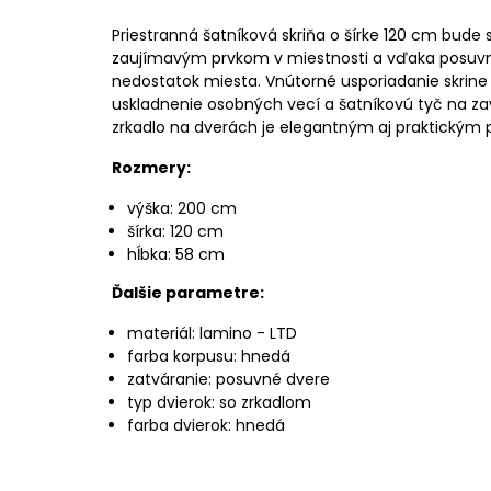
Priestranná šatníková skriňa o šírke 120 cm bu
zaujímavým prvkom v miestnosti a vďaka posuvn
nedostatok miesta. Vnútorné usporiadanie skrine
uskladnenie osobných vecí a šatníkovú tyč na za
zrkadlo na dverách je elegantným aj praktickým 
Rozmery:
výška: 200 cm
šírka: 120 cm
hĺbka: 58 cm
Ďalšie parametre:
materiál: lamino - LTD
farba korpusu: hnedá
zatváranie: posuvné dvere
typ dvierok: so zrkadlom
farba dvierok: hnedá