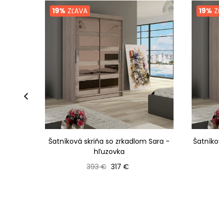
19%
ZĽAVA
19%
Z
 Kofi -
Šatníková skriňa so zrkadlom Sara -
Šatníko
hľuzovka
Bežná cena
Cena
393 €
317 €