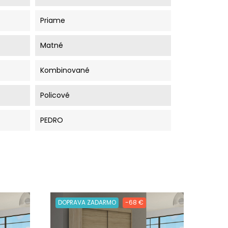
Priame
Matné
Kombinované
Policové
PEDRO
DOPRAVA ZADARMO
-68 €