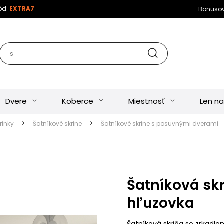
kód:
EXTRA7
Bonuso
Dvere
Koberce
Miestnosť
Len na
rinky
Šatníkové skrine
Šatníkové skrine s posuvnými dverami
Šatníková skr
hľuzovka
Šatníková skriňa so zrkadlo