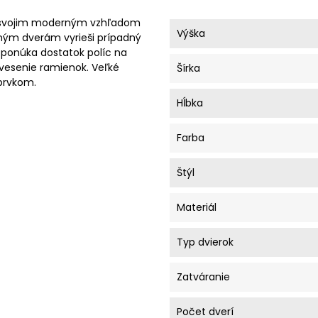
de svojim moderným vzhľadom
Výška
ým dverám vyrieši prípadný
 ponúka dostatok políc na
vesenie ramienok. Veľké
Šírka
prvkom.
Hĺbka
Farba
Štýl
Materiál
Typ dvierok
Zatváranie
Počet dverí