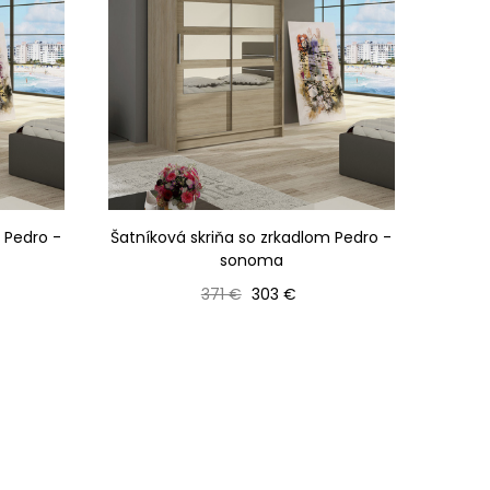
 Pedro -
Šatníková skriňa so zrkadlom Pedro -
sonoma
Bežná cena
Cena
371 €
303 €