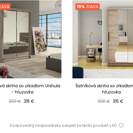
ĽAVA
19%
ZĽAVA
vá skriňa so zrkadlom Urshula
Šatníková skriňa so zrkadlo
- hľuzovka
hľuzovka
Bežná cena
Cena
Bežná cena
Cena
390 €
315 €
390 €
315 €
Zodpovedný hospodársky subjekt za tento produkt v EÚ