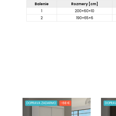
Balenie
Rozmery [cm]
1
200×60×10
2
190×65×6
DOPRAVA ZADARMO
-68 €
DOPRA