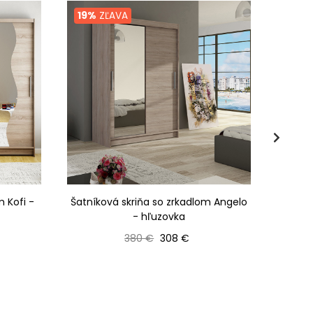
19%
ZĽAVA
19%
Z
m Kofi -
Šatníková skriňa so zrkadlom Angelo
Šatník
- hľuzovka
Bežná cena
Cena
380 €
308 €