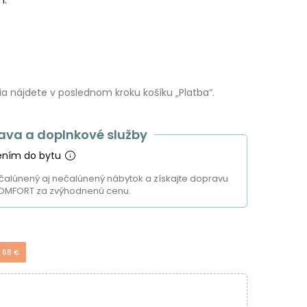
 nájdete v poslednom kroku košíku „Platba“.
ava a doplnkové služby
ením do bytu
čalúnený aj nečalúnený nábytok a získajte dopravu
OMFORT za zvýhodnenú cenu.
 68 €