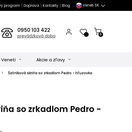
|
|
|
Veneti SK
vý program
Doprava
Kontakty
Blog
0950 103 422
0
prevádzková doba
 Veneti
Akcie a zľavy
Šatníková skriňa so zrkadlom Pedro - hľuzovka
iňa so zrkadlom Pedro -
m.