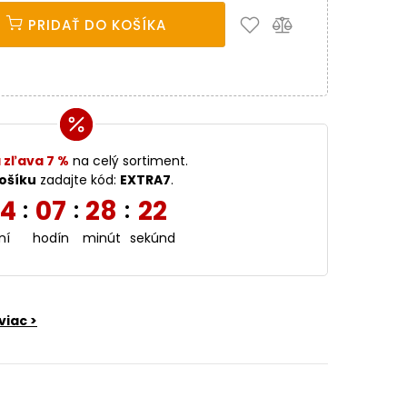
PRIDAŤ DO KOŠÍKA
 zľava 7 %
na celý sortiment.
ošíku
zadajte kód:
EXTRA7
.
4
07
28
21
:
:
:
ní
hodín
minút
sekúnd
viac >