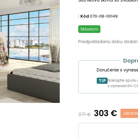
Kód
070-08-00149
Skladom
Predpokladanú dobu dodania
Dopr
Doručenie s vynes
Nakúpte spolu 
TIP
s vynesením C
303 €
371 €
UŠETRITE