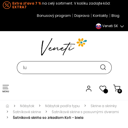
Extra zľava 7 %
na celý sortiment. V košíku zadajte kód:
EXTRA7
|
|
|
Bonusový program
Doprava
Kontakty
Blog
Veneti SK
Toggle navigation
0
Nábytok
Nábytok podľa typu
Skrine a skrinky
Šatníkové skrine
Šatníkové skrine s posuvnými dverami
Šatníková skriňa so zrkadlom Kofi - biela