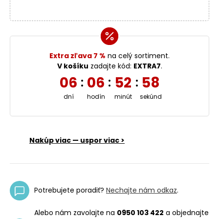
Extra zľava 7 %
na celý sortiment.
V košíku
zadajte kód:
EXTRA7
.
06
06
52
58
:
:
:
dní
hodín
minút
sekúnd
Nakúp viac — uspor viac >
Potrebujete poradiť?
Nechajte nám odkaz
.
Alebo nám zavolajte na
0950 103 422
a objednajte