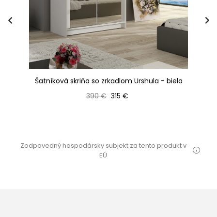
na
Šatníková skriňa so zrkadlom Urshula - biela
Bežná cena
Cena
390 €
315 €
Zodpovedný hospodársky subjekt za tento produkt v
EÚ