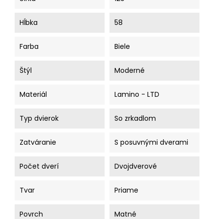
Hĺbka
58
Farba
Biele
Štýl
Moderné
Materiál
Lamino - LTD
Typ dvierok
So zrkadlom
Zatváranie
S posuvnými dverami
Počet dverí
Dvojdverové
Tvar
Priame
Povrch
Matné