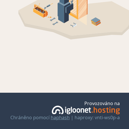
Provozováno na
Chráněno pomocí
haphash
| haproxy: vnti-ws0p-a