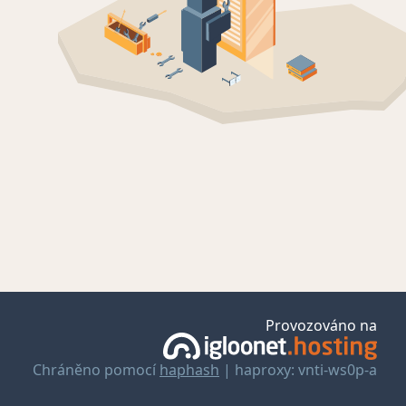
Provozováno na
Chráněno pomocí
haphash
| haproxy: vnti-ws0p-a