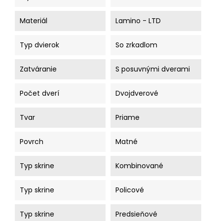
Materiál
Lamino - LTD
Typ dvierok
So zrkadlom
Zatváranie
S posuvnými dverami
Počet dverí
Dvojdverové
Tvar
Priame
Povrch
Matné
Typ skrine
Kombinované
Typ skrine
Policové
Typ skrine
Predsieňové