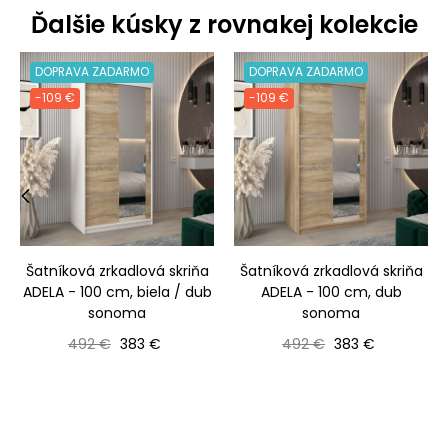
Ďalšie kúsky z rovnakej kolekcie
DOPRAVA ZADARMO
DOPRAVA ZADARMO
-109 €
-109 €
‹
›
Šatníková zrkadlová skriňa
Šatníková zrkadlová skriňa
ADELA - 100 cm, biela / dub
ADELA - 100 cm, dub
sonoma
sonoma
Bežná cena
Cena
Bežná cena
Cena
492 €
383 €
492 €
383 €