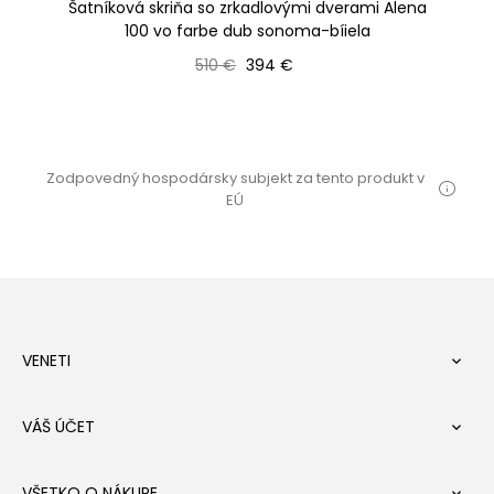
rbe
Šatníková skriňa so zrkadlovými dverami Alena
Úz
100 vo farbe dub sonoma-bíiela
Bežná cena
Cena
510 €
394 €
Zodpovedný hospodársky subjekt za tento produkt v
EÚ
VENETI

VÁŠ ÚČET

VŠETKO O NÁKUPE
