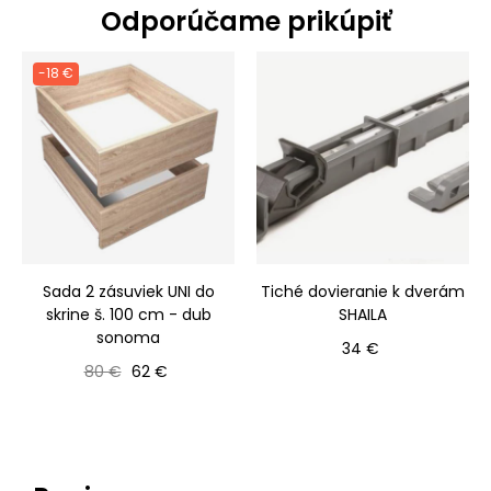
Odporúčame prikúpiť
-18 €
Sada 2 zásuviek UNI do
Tiché dovieranie k dverám
skrine š. 100 cm - dub
SHAILA
sonoma
Cena
34 €
Bežná cena
Cena
80 €
62 €