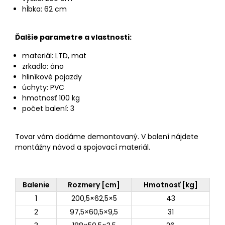
hĺbka: 62 cm
Ďalšie parametre a vlastnosti:
materiál: LTD, mat
zrkadlo: áno
hliníkové pojazdy
úchyty: PVC
hmotnosť 100 kg
počet balení: 3
Tovar vám dodáme demontovaný. V balení nájdete
montážny návod a spojovací materiál.
Balenie
Rozmery [cm]
Hmotnosť [kg]
1
200,5×62,5×5
43
2
97,5×60,5×9,5
31