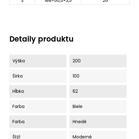
3
188×50,5×3,5
26
Detaily produktu
Výška
200
Šírka
100
Hĺbka
62
Farba
Biele
Farba
Hnedé
Štýl
Moderné