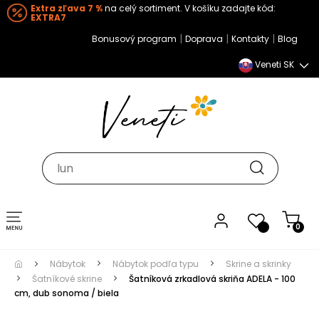
Extra zľava 7 %
na celý sortiment. V košíku zadajte kód:
EXTRA7
|
|
|
Bonusový program
Doprava
Kontakty
Blog
Veneti SK
Toggle navigation
0
Nábytok
Nábytok podľa typu
Skrine a skrinky
Šatníkové skrine
Šatníková zrkadlová skriňa ADELA - 100
cm, dub sonoma / biela