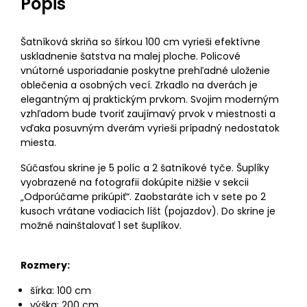
Popis
Šatníková skriňa so šírkou 100 cm vyrieši efektívne
uskladnenie šatstva na malej ploche. Policové
vnútorné usporiadanie poskytne prehľadné uloženie
oblečenia a osobných vecí. Zrkadlo na dverách je
elegantným aj praktickým prvkom. Svojim moderným
vzhľadom bude tvoriť zaujímavý prvok v miestnosti a
vďaka posuvným dverám vyrieši prípadný nedostatok
miesta.
Súčasťou skrine je 5 políc a 2 šatníkové tyče. Šuplíky
vyobrazené na fotografii dokúpite nižšie v sekcii
„Odporúčame prikúpiť“. Zaobstaráte ich v sete po 2
kusoch vrátane vodiacich líšt (pojazdov). Do skrine je
možné nainštalovať 1 set šuplíkov.
Rozmery:
šírka: 100 cm
výška: 200 cm