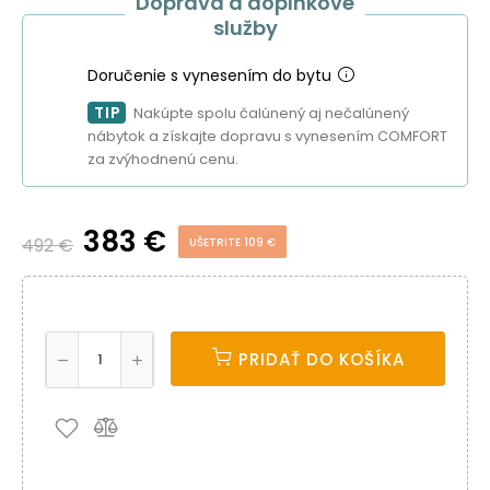
Doprava a doplnkové
služby
Doručenie s vynesením do bytu
TIP
Nakúpte spolu čalúnený aj nečalúnený
nábytok a získajte dopravu s vynesením COMFORT
za zvýhodnenú cenu.
383 €
492 €
UŠETRITE 109 €
PRIDAŤ DO KOŠÍKA