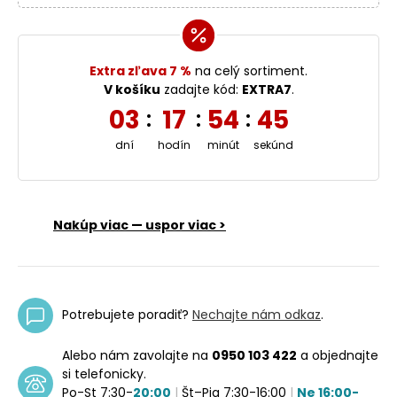
Extra zľava 7 %
na celý sortiment.
V košíku
zadajte kód:
EXTRA7
.
03
17
54
44
:
:
:
dní
hodín
minút
sekúnd
Nakúp viac — uspor viac >
Potrebujete poradiť?
Nechajte nám odkaz
.
Alebo nám zavolajte na
0950 103 422
a objednajte
si telefonicky.
Po-St 7:30-
20:00
|
Št–Pia 7:30-16:00
|
Ne 16:00-