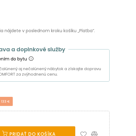
 nájdete v poslednom kroku košíku „Platba“.
ava a doplnkové služby
ením do bytu
čalúnený aj nečalúnený nábytok a získajte dopravu
OMFORT za zvýhodnenú cenu.
 133 €
PRIDAŤ DO KOŠÍKA