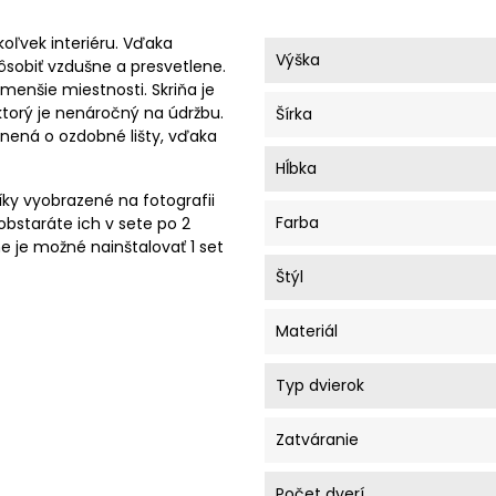
oľvek interiéru. Vďaka
Výška
obiť vzdušne a presvetlene.
enšie miestnosti. Skriňa je
torý je nenáročný na údržbu.
Šírka
nená o ozdobné lišty, vďaka
Hĺbka
líky vyobrazené na fotografii
Farba
obstaráte ich v sete po 2
ne je možné nainštalovať 1 set
Štýl
Materiál
Typ dvierok
Zatváranie
Počet dverí