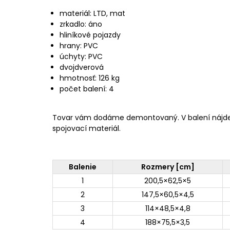
materiál: LTD, mat
zrkadlo: áno
hliníkové pojazdy
hrany: PVC
úchyty: PVC
dvojdverová
hmotnosť: 126 kg
počet balení: 4
Tovar vám dodáme demontovaný. V balení nájd
spojovací materiál.
Balenie
Rozmery [cm]
1
200,5×62,5×5
2
147,5×60,5×4,5
3
114×48,5×4,8
4
188×75,5×3,5