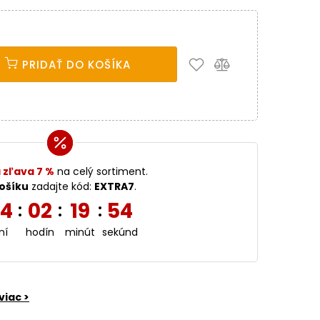
PRIDAŤ DO KOŠÍKA
 zľava 7 %
na celý sortiment.
ošíku
zadajte kód:
EXTRA7
.
4
02
19
53
:
:
:
ní
hodín
minút
sekúnd
viac >