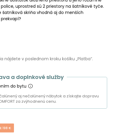
 police, uprostred sú 2 priestory na šatníkové tyče.
šatníková skriňa vhodná aj do menších
 prekvapí?
 nájdete v poslednom kroku košíku „Platba“.
ava a doplnkové služby
ením do bytu
čalúnený aj nečalúnený nábytok a získajte dopravu
OMFORT za zvýhodnenú cenu.
E 198 €