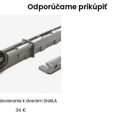
Odporúčame prikúpiť
dovieranie k dverám SHAILA
Cena
34 €