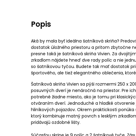
Popis
Aká by mala byť ideálna šatníková skriňa? Pred
dostatok úložného priestoru a pritom zbytočne neza
presne taká je šatníková skriňa Vivien. Za dvojit
zrkadlom nájdete hneď dve rady políc a nie jednu
so šatníkovou tyčou. Budete tak mať dostatok pri
športového, ale tiež elegantného oblečenia, ktoré
Šatníková skriňa Vivien sa pýši rozmermi 250 x 2
posuvných dverí je nenáročná na priestor. Pre ich 
potrebné žiadne miesto, ako je tomu pri klasickýc
otváraním dverí. Jednoduché a hladké otvorenie 
hliníkových pojazdov. Okrem praktickosti ponúka s
ktorý kombinuje matný povrch s lesklým zrkadlom. 
pridávajú ozdobné lišty.
Súčasťou skrine je 9 políc a 2 šatníkové tyče. Zá