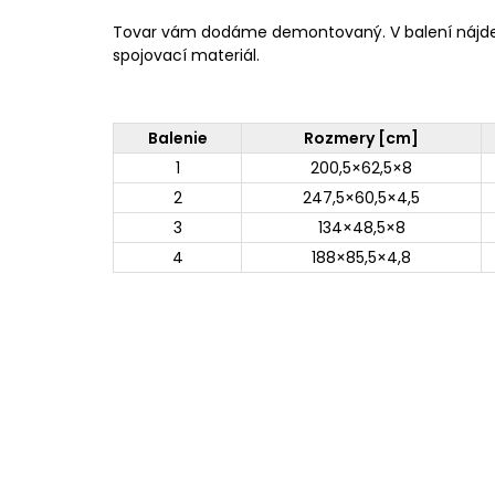
Tovar vám dodáme demontovaný. V balení nájd
spojovací materiál.
Balenie
Rozmery [cm]
1
200,5×62,5×8
2
247,5×60,5×4,5
3
134×48,5×8
4
188×85,5×4,8