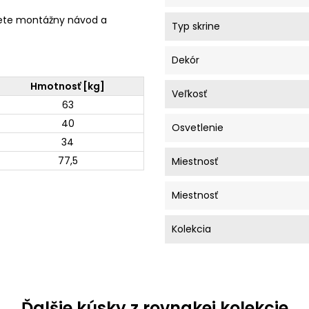
ete montážny návod a
Typ skrine
Dekór
Hmotnosť [kg]
Veľkosť
63
40
Osvetlenie
34
77,5
Miestnosť
Miestnosť
Kolekcia
Ďalšie kúsky z rovnakej kolekcie