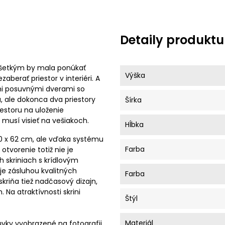
Detaily produktu
ovšetkým by mala ponúkať
Výška
berať priestor v interiéri. A
ými posuvnými dverami so
, ale dokonca dva priestory
Šírka
estoru na uloženie
 musí visieť na vešiakoch.
Hĺbka
00 x 62 cm, ale vďaka systému
Farba
otvorenie totiž nie je
h skriniach s krídlovým
je zásluhou kvalitných
Farba
kriňa tiež nadčasový dizajn,
Na atraktívnosti skrini
Štýl
Materiál
suvky vyobrazené na fotografii