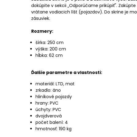
dokúpite v sekcii „Odporúčame prikúpiť". Zakúpte 
vrátane vodiacich líšt (pojazdov). Do skrine je m
zásuviek.
Rozmery:
šírka: 250 cm
výška: 200 cm
hĺbka: 62 cm
Ďalšie parametre a vlastnosti:
materiál: LTD, mat
zrkadlo: áno
hliníkové pojazdy
hrany: PVC
úchyty: PVC
dvojdverová
počet balení: 4
hmotnosť: 190 kg