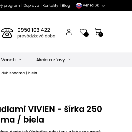
|
|
|
Veneti SK
vý program
Doprava
Kontakty
Blog
0950 103 422
0
prevádzková doba
 Veneti
Akcie a zľavy
m, dub sonoma / biela
adlami VIVIEN - šírka 250
ma / biela
núkne dostatok úložného priestoru a jeho rozumné