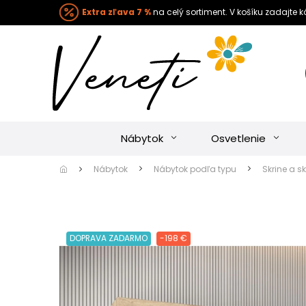
Extra zľava 7 %
na celý sortiment. V košíku zadajte 
Nábytok
Osvetlenie
Nábytok
Nábytok podľa typu
Skrine a sk
DOPRAVA ZADARMO
-198 €