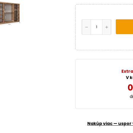
Extra
V k
0
d
Nakúp viac — uspor 