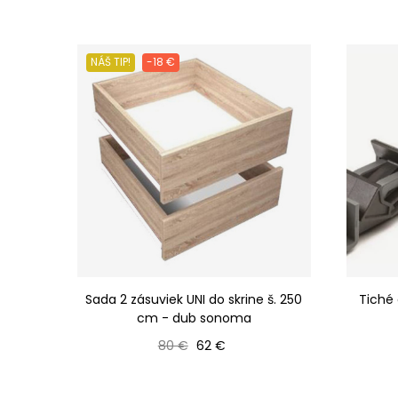
NÁŠ TIP!
-18 €
Sada 2 zásuviek UNI do skrine š. 250
Tiché 
cm - dub sonoma
Bežná cena
Cena
80 €
62 €