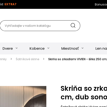
kód:
EXTRA7
Bonuso
Dvere
Koberce
Miestnosť
Len na
rinky
Šatníkové skrine
Skriňa so zrkadlami VIVIEN - šírka 250 c
Skriňa so zrk
cm, dub sono
Šatníková skriňa Vivien po