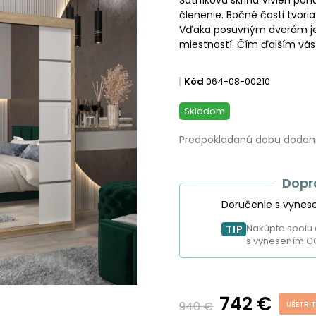
členenie. Bočné časti tvoria
Vďaka posuvným dverám je 
miestností. Čím ďalším vás
Kód
064-08-00210
Skladom
Predpokladanú dobu dodania
Dopr
Doručenie s vynes
Nakúpte spolu 
TIP
s vynesením C
742 €
940 €
UŠETRIT