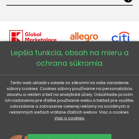
Lepšia funkcia, obsah na mieru a
ochrana súkromia
Copyright © 2026 - Veneti™
Veneti SK
Tento web ukladá v súlade so zákonmi na vaše zariadenie
súbory cookies. Cookies súbory používame na personalizáciu
obsahu a reklám a tiež na analytické účely. Odsúhlaste prosím
Veneti CZ
ich nastavenia pre ďalšie používanie webu a taktiež pre využitie,
odovzdanie a zobrazenie cielenej reklamy na sociálnych a
reklamných sieťach vrátane ďalších webov. Viac o cookies.
Veneti DE
Viac o cookies.
Veneti HU