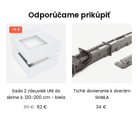
Odporúčame prikúpiť
-18 €
Sada 2 zásuviek UNI do
Tiché dovieranie k dverám
skrine š. 120-200 cm - biela
SHAILA
Bežná cena
Cena
Cena
80 €
62 €
34 €