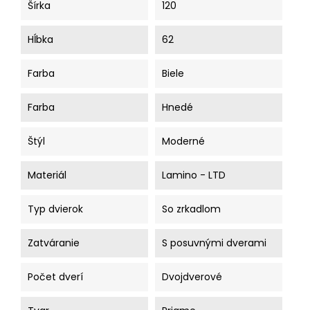
Šírka
120
Hĺbka
62
Farba
Biele
Farba
Hnedé
Štýl
Moderné
Materiál
Lamino - LTD
Typ dvierok
So zrkadlom
Zatváranie
S posuvnými dverami
Počet dverí
Dvojdverové