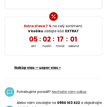
Extra zľava 7 %
na celý sortiment.
V košíku
zadajte kód:
EXTRA7
.
05
02
17
00
:
:
:
dní
hodín
minút
sekúnd
Nakúp viac — uspor viac >
Potrebujete poradiť?
Nechajte nám odkaz
.
Alebo nám zavolajte na
0950 103 422
a objednajte