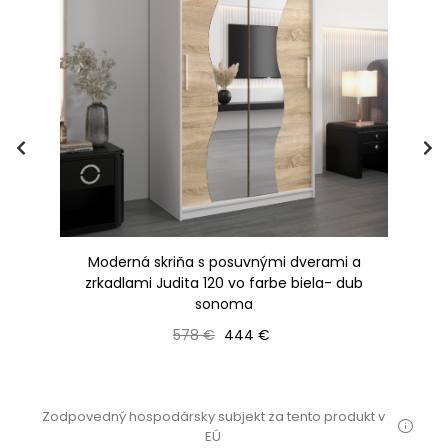
Moderná skriňa s posuvnými dverami a
a-
zrkadlami Judita 120 vo farbe biela- dub
z
sonoma
Bežná cena
Cena
578 €
444 €
Zodpovedný hospodársky subjekt za tento produkt v
EÚ