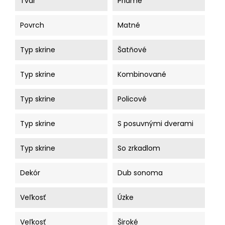
Tvar
Priame
Povrch
Matné
Typ skrine
Šatňové
Typ skrine
Kombinované
Typ skrine
Policové
Typ skrine
S posuvnými dverami
Typ skrine
So zrkadlom
Dekór
Dub sonoma
Veľkosť
Úzke
Veľkosť
Široké