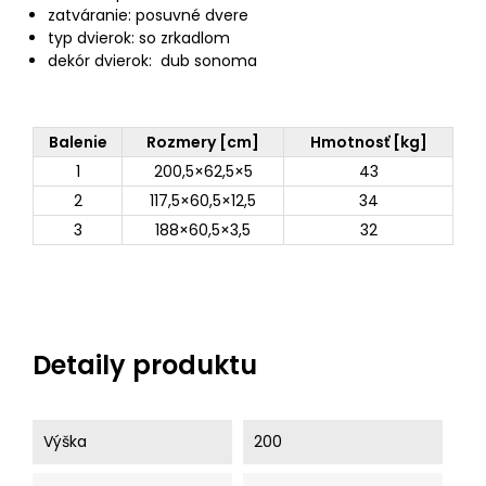
zatváranie: posuvné dvere
typ dvierok: so zrkadlom
dekór dvierok: dub sonoma
Balenie
Rozmery [cm]
Hmotnosť [kg]
1
200,5×62,5×5
43
2
117,5×60,5×12,5
34
3
188×60,5×3,5
32
Detaily produktu
Výška
200