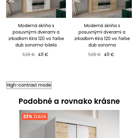
‹
›
Moderná skriňa s
Moderná skriňa s
posuvnými dverami a
posuvnými dverami a
zrkadlom Kira 120 vo farbe
zrkadlom Kira 120 vo farbe
dub sonoma-bíiela
dub sonoma
Bežná cena
Cena
Bežná cena
Cena
528 €
411 €
528 €
411 €
High-contrast mode
Podobné a rovnako krásne
23%
ZĽAVA