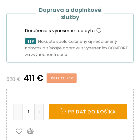
Doprava a doplnkové
služby
Doručenie s vynesením do bytu
TIP
Nakúpte spolu čalúnený aj nečalúnený
nábytok a získajte dopravu s vynesením COMFORT
za zvýhodnenú cenu.
411 €
528 €
UŠETRITE 117 €
PRIDAŤ DO KOŠÍKA