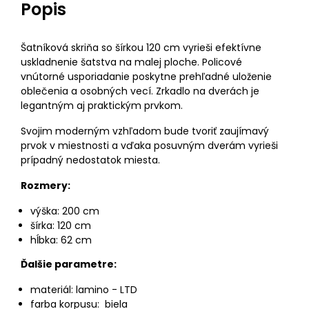
Popis
Šatníková skriňa so šírkou 120 cm vyrieši efektívne
uskladnenie šatstva na malej ploche. Policové
vnútorné usporiadanie poskytne prehľadné uloženie
oblečenia a osobných vecí. Zrkadlo na dverách je
legantným aj praktickým prvkom.
Svojim moderným vzhľadom bude tvoriť zaujímavý
prvok v miestnosti a vďaka posuvným dverám vyrieši
prípadný nedostatok miesta.
Rozmery:
výška: 200 cm
šírka: 120 cm
hĺbka: 62 cm
Ďalšie parametre:
materiál: lamino - LTD
farba korpusu: biela