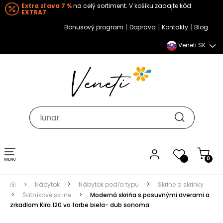
Extra zľava 7 %
na celý sortiment. V košíku zadajte kód:
EXTRA7
|
|
|
Bonusový program
Doprava
Kontakty
Blog
Veneti SK
Toggle navigation
0
Nábytok
Nábytok podľa typu
Skrine a skrinky
Šatníkové skrine
Moderná skriňa s posuvnými dverami a
zrkadlom Kira 120 vo farbe biela- dub sonoma